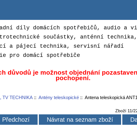
adní díly domácích spotřebičů, audio a v
trotechnické součástky, anténní technika
cí a pájecí technika, servisní nářadí
ie pro domácí spotřebiče
ch důvodů je možnost objednání pozastaven
pochopení.
, TV TECHNIKA
::
Antény teleskopické
:: Antena teleskopická ANT
Zboží 11/2
Předchozí
Návrat na seznam zboží
Da