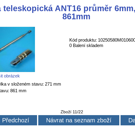
 teleskopická ANT16 průměr 6mm, 
861mm
Kód produktu: 10250580M01060
0 Balení skladem
it obrázek
ka v složeném stavu: 271 mm
stavu: 861 mm
Zboží 11/22
Předchozí
Návrat na seznam zboží
Da