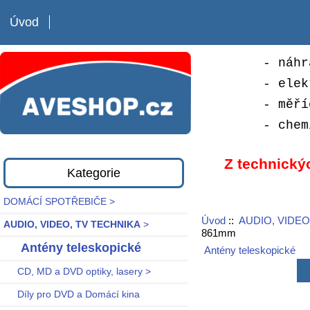
Úvod
- náhr
- elek
- měří
- chem
Z technický
Kategorie
DOMÁCÍ SPOTŘEBIČE >
Úvod
::
AUDIO, VIDEO
AUDIO, VIDEO, TV TECHNIKA
>
861mm
Antény teleskopické
Antény teleskopické
CD, MD a DVD optiky, lasery >
Díly pro DVD a Domácí kina