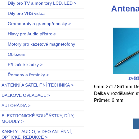
Díly pro TV a monitory LCD, LED >
Antena
Díly pro VHS videa
Gramohroty a gramopřenosky >
Hlavy pro Audio přístroje
Motory pro kazetové magnetofony
Obložení
Přítlačné kladky >
Řemeny a řemínky >
zvětš
ANTÉNNÍ A SATELITNÍ TECHNIKA >
6mm 271 / 861mm Dél
Délka v rozdělaném 
DÁLKOVÉ OVLADAČE >
Průměr: 6 mm
AUTORÁDIA >
ELEKTRONICKÉ SOUČÁSTKY, DÍLY,
MODULY >
KABELY - AUDIO, VIDEO ANTÉNNÍ,
OPTICKÉ, REDUKCE >