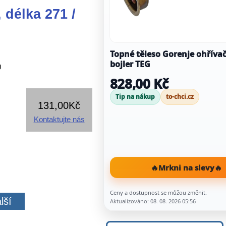
délka 271 /
Topné těleso Gorenje ohřívač
bojler TEG
0
828,00 Kč
Tip na nákup
to-chci.cz
131,00Kč
Kontaktujte nás
🔥
Mrkni na slevy
🔥
Ceny a dostupnost se můžou změnit.
lší
Aktualizováno: 08. 08. 2026 05:56