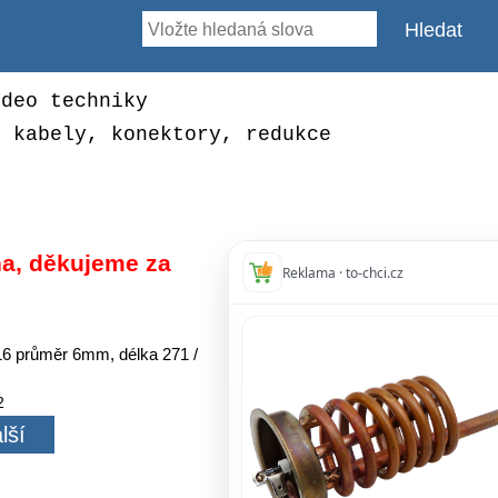
ideo techniky
, kabely, konektory, redukce
a, děkujeme za
Reklama · to-chci.cz
16 průměr 6mm, délka 271 /
2
lší