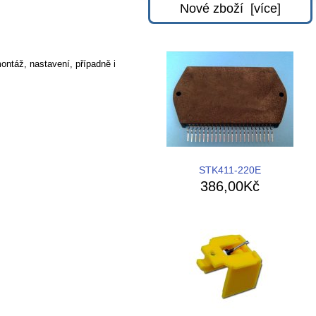
Nové zboží [více]
ontáž, nastavení, případně i
STK411-220E
386,00Kč