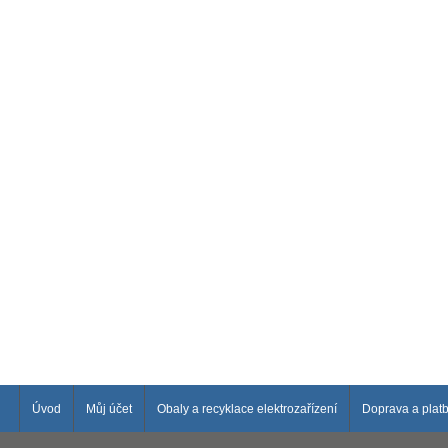
Úvod
Můj účet
Obaly a recyklace elektrozařízení
Doprava a plat