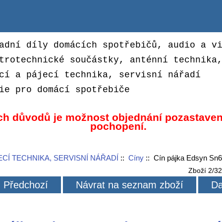
adní díly domácích spotřebičů, audio a v
trotechnické součástky, anténní technika
cí a pájecí technika, servisní nářadí
ie pro domácí spotřebiče
ch důvodů je možnost objednání pozastaven
pochopení.
ECÍ TECHNIKA, SERVISNÍ NÁŘADÍ
::
Cíny
:: Cín pájka Edsyn Sn
Zboží 2/3
Předchozí
Návrat na seznam zboží
Da