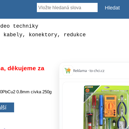
ideo techniky
, kabely, konektory, redukce
a, děkujeme za
Reklama · to-chci.cz
60PbCu2 0.8mm cívka 250g
2
lší