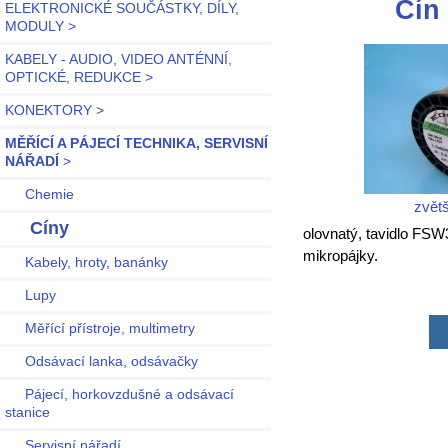
Cín
ELEKTRONICKÉ SOUČÁSTKY, DÍLY,
MODULY >
KABELY - AUDIO, VIDEO ANTÉNNÍ,
OPTICKÉ, REDUKCE >
KONEKTORY >
MĚŘÍCÍ A PÁJECÍ TECHNIKA, SERVISNÍ
NÁŘADÍ
>
Chemie
zvětš
Cíny
olovnatý, tavidlo FSW
mikropájky.
Kabely, hroty, banánky
Lupy
Měřící přístroje, multimetry
Odsávací lanka, odsávačky
Pájecí, horkovzdušné a odsávací
stanice
Servisní nářadí