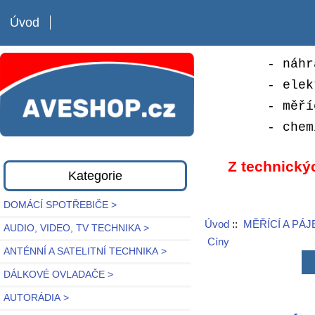
Úvod
- náhr
- elek
- měří
- chem
Z technický
Kategorie
DOMÁCÍ SPOTŘEBIČE >
Úvod
::
MĚŘÍCÍ A PÁJ
AUDIO, VIDEO, TV TECHNIKA >
Cíny
ANTÉNNÍ A SATELITNÍ TECHNIKA >
DÁLKOVÉ OVLADAČE >
AUTORÁDIA >