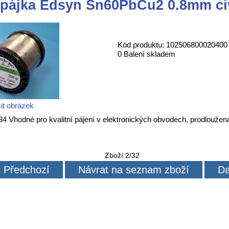
 pájka Edsyn Sn60PbCu2 0.8mm cí
Kód produktu: 102506800020400
0 Balení skladem
it obrázek
34 Vhodné pro kvalitní pájení v elektronických obvodech, prodloužená
Zboží 2/32
Předchozí
Návrat na seznam zboží
Da