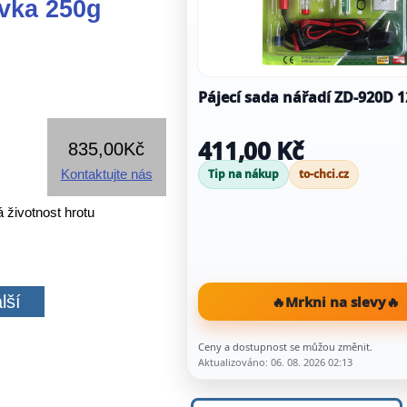
vka 250g
Pájecí sada nářadí ZD-920D 1
411,00 Kč
835,00Kč
Kontaktujte nás
Tip na nákup
to-chci.cz
 životnost hrotu
lší
🔥
Mrkni na slevy
🔥
Ceny a dostupnost se můžou změnit.
Aktualizováno: 06. 08. 2026 02:13