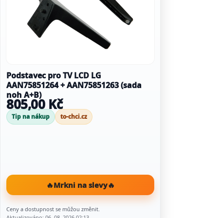
Podstavec pro TV LCD LG
AAN75851264 + AAN75851263 (sada
noh A+B)
805,00 Kč
Tip na nákup
to-chci.cz
🔥
Mrkni na slevy
🔥
Ceny a dostupnost se můžou změnit.
Aktualizováno: 06. 08. 2026 02:13