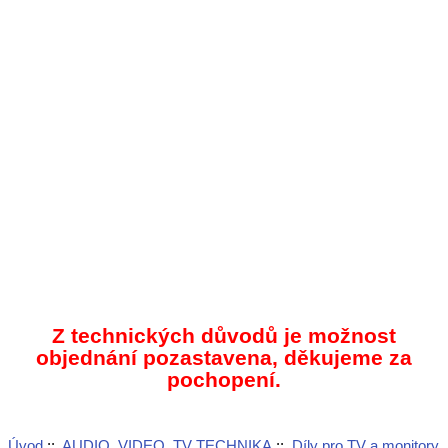
Z technických důvodů je možnost
objednání pozastavena, děkujeme za
pochopení.
Úvod
::
AUDIO, VIDEO, TV TECHNIKA
::
Díly pro TV a monitory