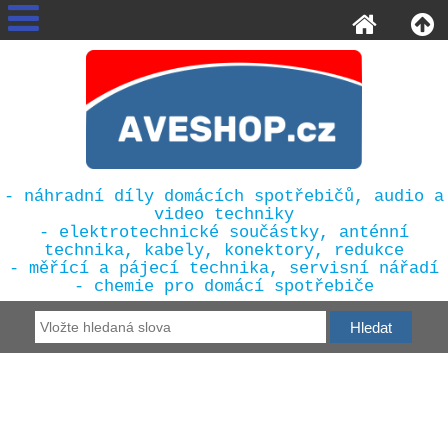
- náhradní díly domácích spotřebičů, audio a
video techniky
- elektrotechnické součástky, anténní
technika, kabely, konektory, redukce
- měřící a pájecí technika, servisní nářadí
- chemie pro domácí spotřebiče