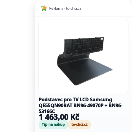
Reklama · to-chci.cz
Podstavec pro TV LCD Samsung
QE55QN90BAT BN96-49070P + BN96-
53166C
1 463,00 Kč
Tip na nákup
to-chci.cz