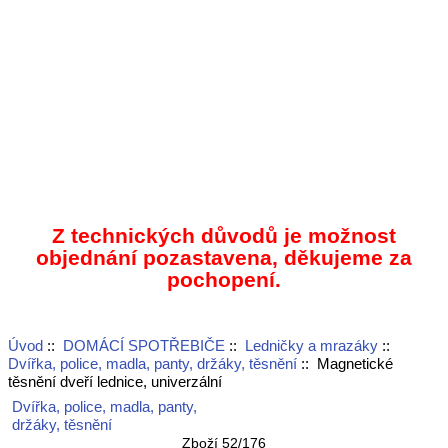
Z technických důvodů je možnost
objednání pozastavena, děkujeme za
pochopení.
Úvod
::
DOMÁCÍ SPOTŘEBIČE
::
Ledničky a mrazáky
::
Dvířka, police, madla, panty, držáky, těsnění
:: Magnetické
těsnění dveří lednice, univerzální
Dvířka, police, madla, panty,
držáky, těsnění
Zboží 52/176