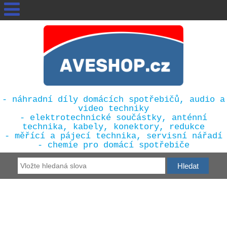
- náhradní díly domácích spotřebičů, audio a
video techniky
- elektrotechnické součástky, anténní
technika, kabely, konektory, redukce
- měřící a pájecí technika, servisní nářadí
- chemie pro domácí spotřebiče