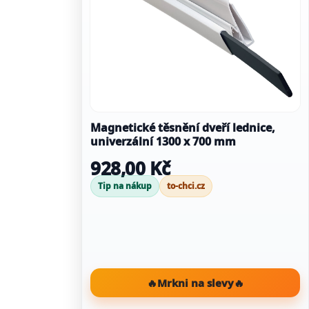
Magnetické těsnění dveří lednice,
univerzální 1300 x 700 mm
928,00 Kč
Tip na nákup
to-chci.cz
🔥
Mrkni na slevy
🔥