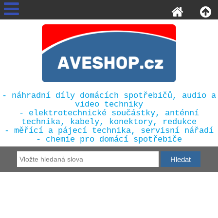
- náhradní díly domácích spotřebičů, audio a
video techniky
- elektrotechnické součástky, anténní
technika, kabely, konektory, redukce
- měřící a pájecí technika, servisní nářadí
- chemie pro domácí spotřebiče