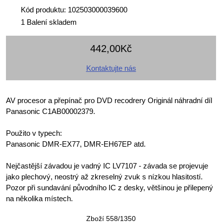
Kód produktu: 102503000039600
1 Balení skladem
442,00Kč
Kontaktujte nás
AV procesor a přepínač pro DVD recodrery Originál náhradní díl
Panasonic C1AB00002379.
Použito v typech:
Panasonic DMR-EX77, DMR-EH67EP atd.
Nejčastější závadou je vadný IC LV7107 - závada se projevuje
jako plechový, neostrý až zkreselný zvuk s nízkou hlasitostí.
Pozor při sundavání původního IC z desky, většinou je přilepený
na několika místech.
Zboží 558/1350