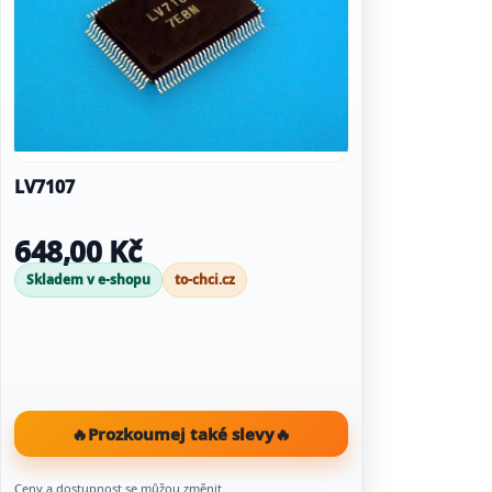
LV7107
648,00 Kč
Skladem v e-shopu
to-chci.cz
🔥
Prozkoumej také slevy
🔥
Ceny a dostupnost se můžou změnit.