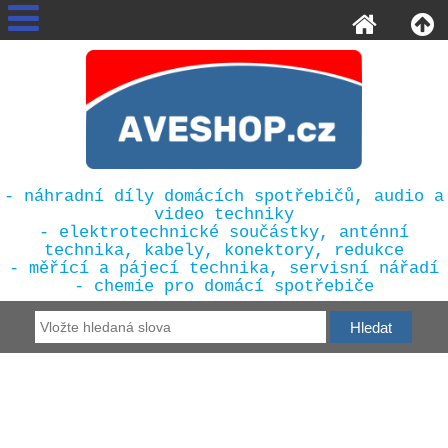
- náhradní díly domácích spotřebičů, audio a
video techniky
- elektrotechnické součástky, anténní
technika, kabely, konektory, redukce
- měřící a pájecí technika, servisní nářadí
- chemie pro domácí spotřebiče