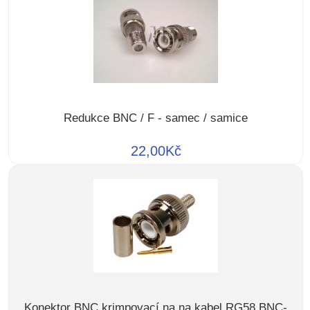
Redukce BNC / F - samec / samice
22,00Kč
Konektor BNC krimpovací na na kabel RG58 BNC-