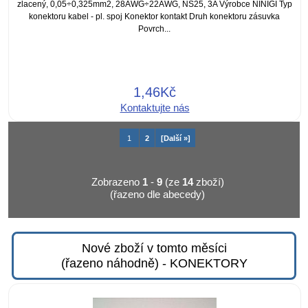
zlacený, 0,05÷0,325mm2, 28AWG÷22AWG, NS25, 3A Výrobce NINIGI Typ
konektoru kabel - pl. spoj Konektor kontakt Druh konektoru zásuvka
Povrch...
1,46Kč
Kontaktujte nás
1
2
[Další »]
Zobrazeno
1
-
9
(ze
14
zboží)
(řazeno dle abecedy)
Nové zboží v tomto měsíci
(řazeno náhodně) - KONEKTORY