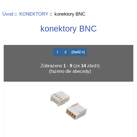
Úvod
::
KONEKTORY
:: konektory BNC
konektory BNC
1
2
[Další »]
Zobrazeno
1
-
9
(ze
14
zboží)
(řazeno dle abecedy)