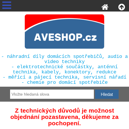
- náhradní díly domácích spotřebičů, audio a
video techniky
- elektrotechnické součástky, anténní
technika, kabely, konektory, redukce
- měřící a pájecí technika, servisní nářadí
- chemie pro domácí spotřebiče
Z technických důvodů je možnost
objednání pozastavena, děkujeme za
pochopení.