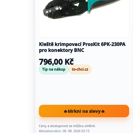
Kleště krimpovací ProsKit 6PK-230PA
pro konektory BNC
796,00 Kč
Tip na nákup
to-chci.cz
🔥
Mrkni na slevy
🔥
Ceny a dostupnost se můžou změnit.
Aktualizováno: 06. 08. 2026 02:13