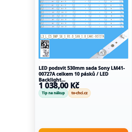
LED podsvit 530mm sada Sony LM41-
00727A celkem 10 pásků / LED
Backlight
1 038,00 Kč
L3_L_E5_BWP_S6_1_R1.0_SAN_1.0_LM41-
00727A
Tip na nákup
to-chci.cz