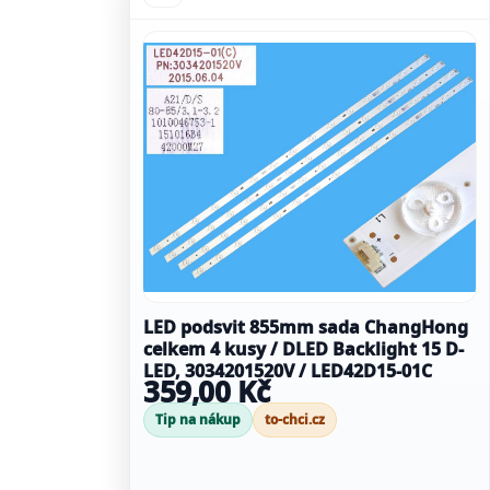
LED podsvit 855mm sada ChangHong
celkem 4 kusy / DLED Backlight 15 D-
LED, 3034201520V / LED42D15-01C
359,00 Kč
Tip na nákup
to-chci.cz