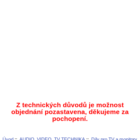
Z technických důvodů je možnost
objednání pozastavena, děkujeme za
pochopení.
Úvod
::
AUDIO, VIDEO, TV TECHNIKA
::
Díly pro TV a monitory