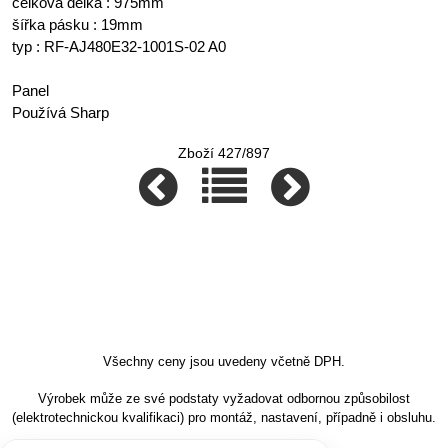
celková délka : 975mm
šířka pásku : 19mm
typ : RF-AJ480E32-1001S-02 A0
Panel
Používá Sharp
Zboží 427/897
Všechny ceny jsou uvedeny včetně DPH.
Výrobek může ze své podstaty vyžadovat odbornou způsobilost
(elektrotechnickou kvalifikaci) pro montáž, nastavení, případně i obsluhu.