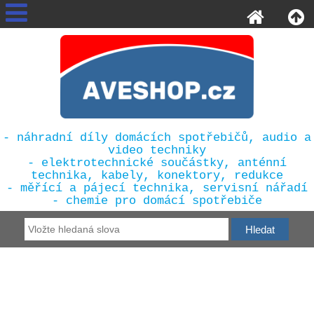
- náhradní díly domácích spotřebičů, audio a
video techniky
- elektrotechnické součástky, anténní
technika, kabely, konektory, redukce
- měřící a pájecí technika, servisní nářadí
- chemie pro domácí spotřebiče