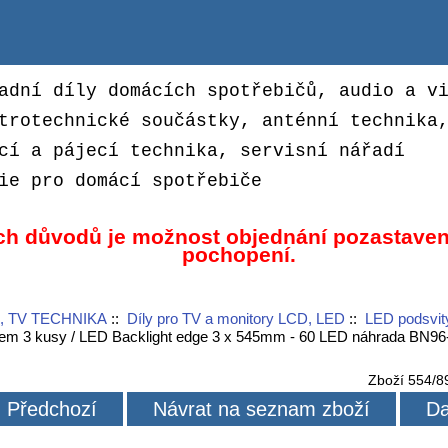
adní díly domácích spotřebičů, audio a v
trotechnické součástky, anténní technika
cí a pájecí technika, servisní nářadí
ie pro domácí spotřebiče
ch důvodů je možnost objednání pozastaven
pochopení.
, TV TECHNIKA
::
Díly pro TV a monitory LCD, LED
::
LED podsvit
em 3 kusy / LED Backlight edge 3 x 545mm - 60 LED náhrada BN9
Zboží 554/8
Předchozí
Návrat na seznam zboží
Da