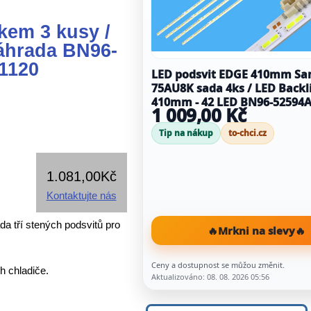
kem 3 kusy /
áhrada BN96-
1120
LED podsvit EDGE 410mm S
75AU8K sada 4ks / LED Backl
410mm - 42 LED BN96-52594A
1 009,00 Kč
AU8K/9K STC750A96 7020 2IN
REV1.0 200914
Tip na nákup
to-chci.cz
1.081,00Kč
Kontaktujte nás
a tří stených podsvitů pro
🔥
Mrkni na slevy
🔥
Ceny a dostupnost se můžou změnit.
h chladiče.
Aktualizováno: 08. 08. 2026 05:56