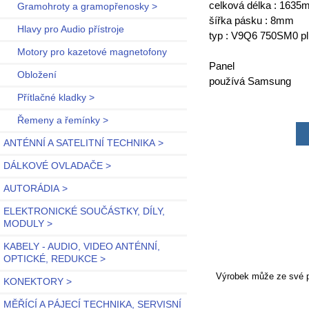
celková délka : 1635m
Gramohroty a gramopřenosky >
šířka pásku : 8mm
Hlavy pro Audio přístroje
typ : V9Q6 750SM0 p
Motory pro kazetové magnetofony
Panel
Obložení
používá Samsung
Přítlačné kladky >
Řemeny a řemínky >
ANTÉNNÍ A SATELITNÍ TECHNIKA >
DÁLKOVÉ OVLADAČE >
AUTORÁDIA >
ELEKTRONICKÉ SOUČÁSTKY, DÍLY,
MODULY >
KABELY - AUDIO, VIDEO ANTÉNNÍ,
OPTICKÉ, REDUKCE >
Výrobek může ze své po
KONEKTORY >
MĚŘÍCÍ A PÁJECÍ TECHNIKA, SERVISNÍ