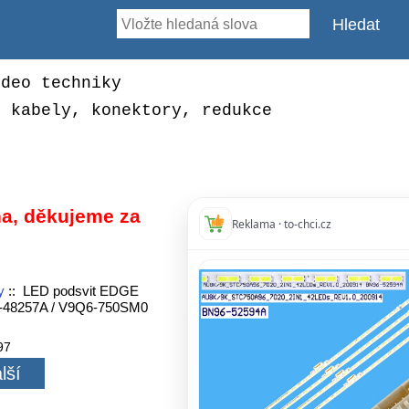
ideo techniky
, kabely, konektory, redukce
a, děkujeme za
Reklama · to-chci.cz
y
:: LED podsvit EDGE
6-48257A / V9Q6-750SM0
97
lší