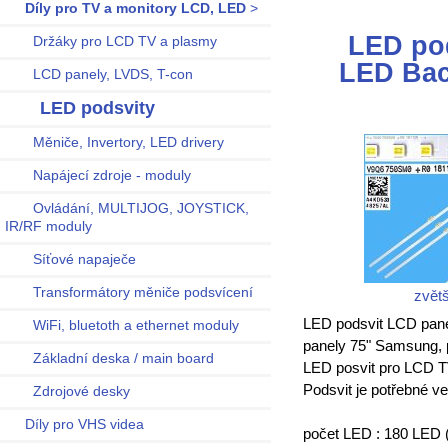
Díly pro TV a monitory LCD, LED
>
LED po
Držáky pro LCD TV a plasmy
LED Bac
LCD panely, LVDS, T-con
LED podsvity
Měniče, Invertory, LED drivery
Napájecí zdroje - moduly
Ovládání, MULTIJOG, JOYSTICK,
IR/RF moduly
Síťové napaječe
Transformátory měniče podsvícení
zvětš
LED podsvit LCD panel
WiFi, bluetoth a ethernet moduly
panely 75" Samsung, p
Základní deska / main board
LED posvit pro LCD T
Podsvit je potřebné v
Zdrojové desky
Díly pro VHS videa
počet LED : 180 LED (