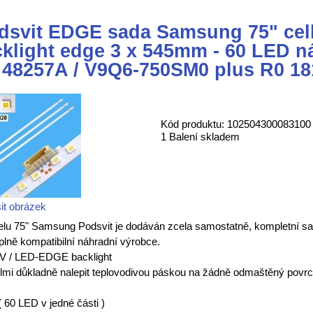
dsvit EDGE sada Samsung 75" cel
klight edge 3 x 545mm - 60 LED n
48257A / V9Q6-750SM0 plus R0 18
Kód produktu: 102504300083100
1 Balení skladem
it obrázek
u 75" Samsung Podsvit je dodáván zcela samostatně, kompletní sad
lně kompatibilní náhradní výrobce.
V / LED-EDGE backlight
elmi důkladně nalepit teplovodivou páskou na žádně odmaštěný povrc
 60 LED v jedné části )