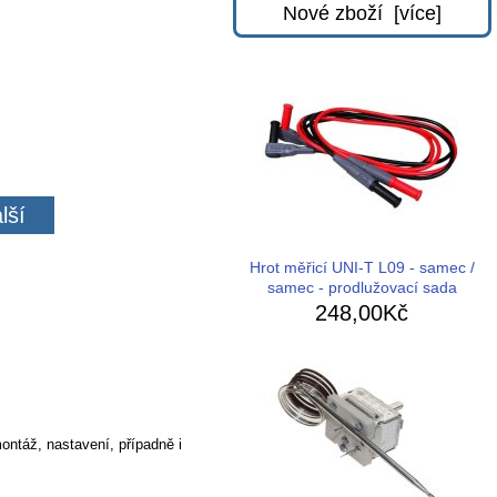
Nové zboží [více]
lší
Hrot měřicí UNI-T L09 - samec /
samec - prodlužovací sada
248,00Kč
ontáž, nastavení, případně i