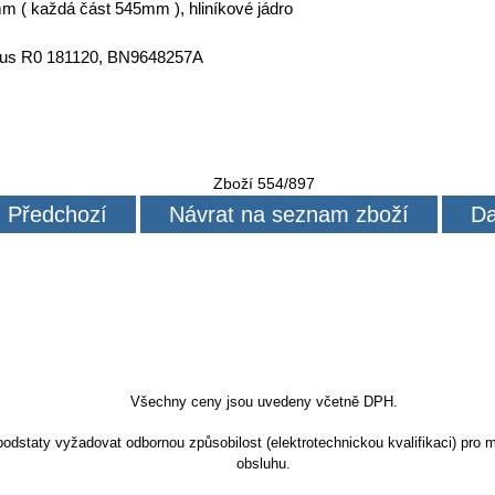
m ( každá část 545mm ), hliníkové jádro
lus R0 181120, BN9648257A
Zboží 554/897
Předchozí
Návrat na seznam zboží
Da
Všechny ceny jsou uvedeny včetně DPH.
dstaty vyžadovat odbornou způsobilost (elektrotechnickou kvalifikaci) pro m
obsluhu.