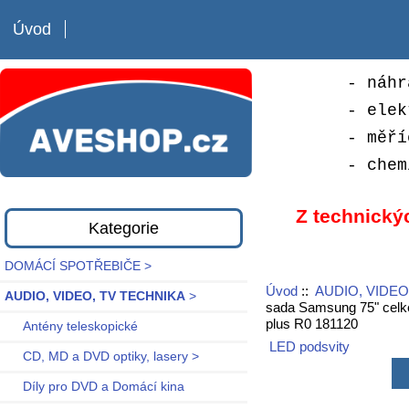
Úvod
- náhr
- elek
- měří
- chem
Z technický
Kategorie
DOMÁCÍ SPOTŘEBIČE >
Úvod
::
AUDIO, VIDEO
AUDIO, VIDEO, TV TECHNIKA
>
sada Samsung 75" celk
plus R0 181120
Antény teleskopické
LED podsvity
CD, MD a DVD optiky, lasery >
Díly pro DVD a Domácí kina