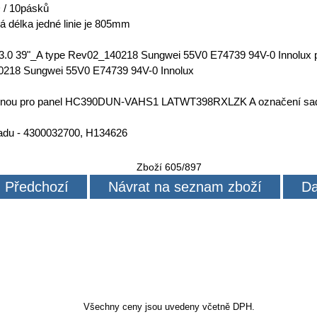
 / 10pásků
á délka jedné linie je 805mm
 3.0 39"_A type Rev02_140218 Sungwei 55V0 E74739 94V-0 Innolux 
0218 Sungwei 55V0 E74739 94V-0 Innolux
čenou pro panel HC390DUN-VAHS1 LATWT398RXLZK A označení s
sadu - 4300032700, H134626
Zboží 605/897
Předchozí
Návrat na seznam zboží
Da
Všechny ceny jsou uvedeny včetně DPH.