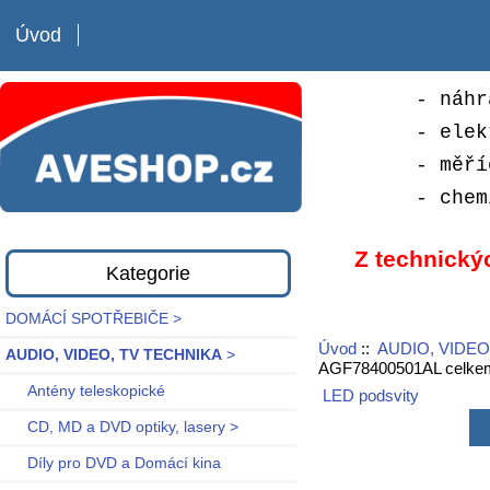
Úvod
- náhr
- elek
- měří
- chem
Z technický
Kategorie
DOMÁCÍ SPOTŘEBIČE >
Úvod
::
AUDIO, VIDEO
AUDIO, VIDEO, TV TECHNIKA
>
AGF78400501AL celkem
Antény teleskopické
LED podsvity
CD, MD a DVD optiky, lasery >
Díly pro DVD a Domácí kina