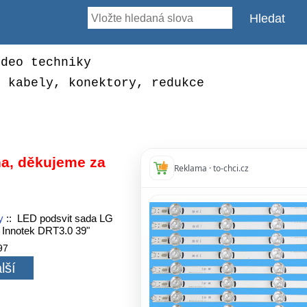
ideo techniky
, kabely, konektory, redukce
a, děkujeme za
Reklama · to-chci.cz
y
:: LED podsvit sada LG
nnotek DRT3.0 39"
97
lší