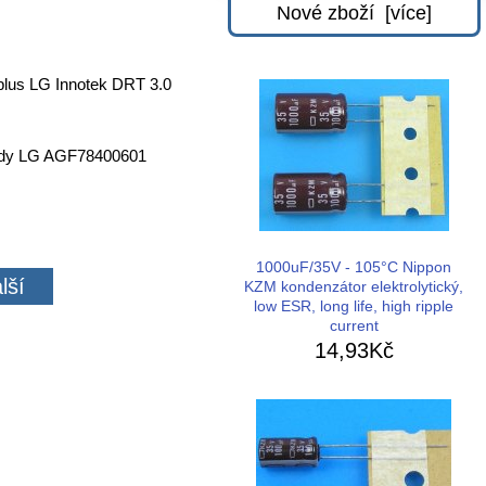
Nové zboží [více]
plus LG Innotek DRT 3.0
ady LG AGF78400601
1000uF/35V - 105°C Nippon
lší
KZM kondenzátor elektrolytický,
low ESR, long life, high ripple
current
14,93Kč