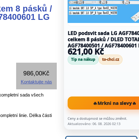
em 8 pásků /
78400601 LG
LED podsvit sada LG AGF784
celkem 8 pásků / DLED TOTA
AGF78400501 / AGF78400601 LG
621,00 Kč
Innotek DRT3.0 39"
Tip na nákup
to-chci.cz
986,00Kč
Kontaktujte nás
kompletní sada všech
🔥
Mrkni na slevy
🔥
mpletní linie. Délka části
Ceny a dostupnost se můžou změnit.
Aktualizováno: 06. 08. 2026 02:13