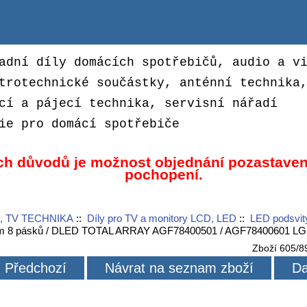
adní díly domácích spotřebičů, audio a v
trotechnické součástky, anténní technika
cí a pájecí technika, servisní nářadí
ie pro domácí spotřebiče
ch důvodů je možnost objednání pozastaven
pochopení.
, TV TECHNIKA
::
Díly pro TV a monitory LCD, LED
::
LED podsvit
 8 pásků / DLED TOTAL ARRAY AGF78400501 / AGF78400601 LG I
Zboží 605/8
Předchozí
Návrat na seznam zboží
Da