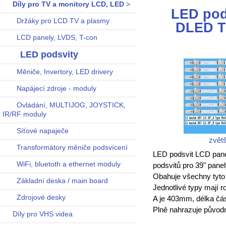
Díly pro TV a monitory LCD, LED
>
LED pod
Držáky pro LCD TV a plasmy
DLED T
LCD panely, LVDS, T-con
LED podsvity
Měniče, Invertory, LED drivery
Napájecí zdroje - moduly
Ovládání, MULTIJOG, JOYSTICK,
IR/RF moduly
Síťové napaječe
zvětš
Transformátory měniče podsvícení
LED podsvit LCD pane
WiFi, bluetoth a ethernet moduly
podsvitů pro 39" pane
Obahuje všechny tyto 
Základní deska / main board
Jednotlivé typy mají r
Zdrojové desky
A je 403mm, délka čá
Plně nahrazuje původ
Díly pro VHS videa