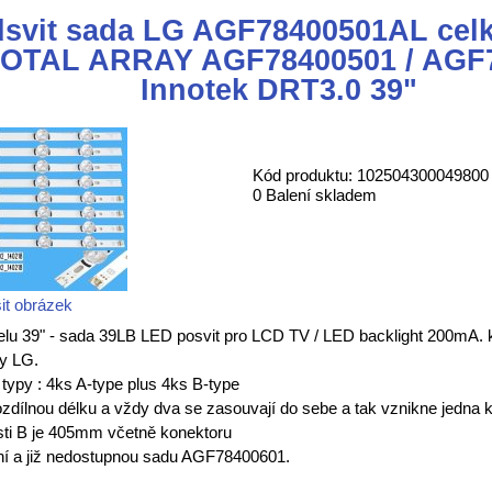
svit sada LG AGF78400501AL celk
OTAL ARRAY AGF78400501 / AGF
Innotek DRT3.0 39"
Kód produktu: 102504300049800
0 Balení skladem
it obrázek
lu 39" - sada 39LB LED posvit pro LCD TV / LED backlight 200mA. 
ly LG.
typy : 4ks A-type plus 4ks B-type
ozdílnou délku a vždy dva se zasouvají do sebe a tak vznikne jedna ko
sti B je 405mm včetně konektoru
ní a již nedostupnou sadu AGF78400601.