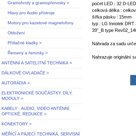
Gramohroty a gramopřenosky >
počet LED : 32 D-LED
celková délka : celkov
Hlavy pro Audio přístroje
šířka pásku : 15mm
Motory pro kazetové magnetofony
typ : LG Innotek DRT
39"_B type Rev02_14
Obložení
Přítlačné kladky >
Náhrada za sadu ur
Řemeny a řemínky >
Nahrazuje originální 
ANTÉNNÍ A SATELITNÍ TECHNIKA >
DÁLKOVÉ OVLADAČE >
AUTORÁDIA >
ELEKTRONICKÉ SOUČÁSTKY, DÍLY,
MODULY >
KABELY - AUDIO, VIDEO ANTÉNNÍ,
OPTICKÉ, REDUKCE >
KONEKTORY >
MĚŘÍCÍ A PÁJECÍ TECHNIKA, SERVISNÍ