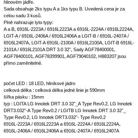
hlinovém jádře.
Sada obsahuje 2ks typu A a 1ks typu B. Uvedená cena je za
celou sadu 3 kusů.
Plně nahrazuje tyto typy:
A a B, 6916L-2223A / 6916L2223A a 6916L-2224A / 6916L2224A,
LGIT-A / 6916L-2406A / 6916L2406A a LGIT-B / 6916L-2407A /
6916L2407A, LGIT-A 6916L-2100A / 6916L2100A, LGIT-B 6916L-
2101A / 6916L2101A DRT 3.0 32", Sady AGF78400001,
AGF78400101, AGF78399901, AGF79040102, H883207 jsou
přímo zaměnitelné.
počet LED : 18 LED, hliníkové jádro
celková délka : celková délka jedné linie je 590mm
šířka pásku : 15mm
typ : LGITA LG Innotek DRT 3.0 32"_A Type Rev0.2, LG Innotek
DRT3.032"-A Type Rev0.2 / LGITB LG Innotek DRT 3.0 32"_
Type Rev0.2, LG Innotek DRT3.032"- Type Rev0.2
6916L-2223A / 6916L2223A a 6916L-2224A / 6916L2224A,
6916L-2406A / 6916L2406A a 6916L-2407A / 6916L2407A