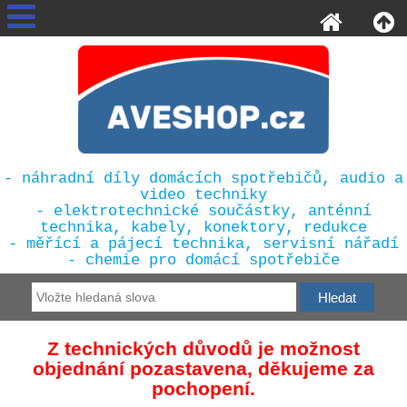
- náhradní díly domácích spotřebičů, audio a
video techniky
- elektrotechnické součástky, anténní
technika, kabely, konektory, redukce
- měřící a pájecí technika, servisní nářadí
- chemie pro domácí spotřebiče
Z technických důvodů je možnost
objednání pozastavena, děkujeme za
pochopení.