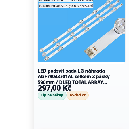
LED podsvit sada LG náhrada
AGF79043701AL celkem 3 pásky
590mm / DLED TOTAL ARRAY
297,00 Kč
AGF79043701AL
Tip na nákup
to-chci.cz