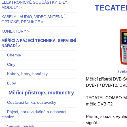
ELEKTRONICKÉ SOUČÁSTKY, DÍLY,
TECATEL
MODULY >
KABELY - AUDIO, VIDEO ANTÉNNÍ,
OPTICKÉ, REDUKCE >
KONEKTORY >
MĚŘÍCÍ A PÁJECÍ TECHNIKA, SERVISNÍ
NÁŘADÍ
>
Chemie
Cíny
zvětš
Kabely, hroty, banánky
Měřící přístroj DVB-
Lupy
DVB-T / DVB-T2, DVB-
Měřící přístroje, multimetry
TECATEL COMBO-MET
Odsávací lanka, odsávačky
měřic DVB-T2
Pájecí, horkovzdušné a odsávací
Přístroj slouží k vyhle
stanice
signál.
Servisní nářadí