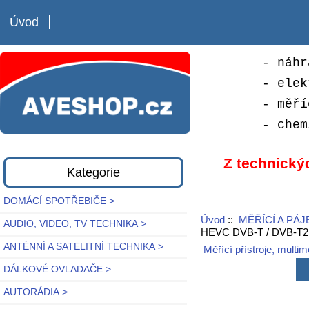
Úvod
- náhr
- elek
- měří
- chem
Z technický
Kategorie
DOMÁCÍ SPOTŘEBIČE >
Úvod
::
MĚŘÍCÍ A PÁJ
AUDIO, VIDEO, TV TECHNIKA >
HEVC DVB-T / DVB-T2,
ANTÉNNÍ A SATELITNÍ TECHNIKA >
Měřící přístroje, multim
DÁLKOVÉ OVLADAČE >
AUTORÁDIA >