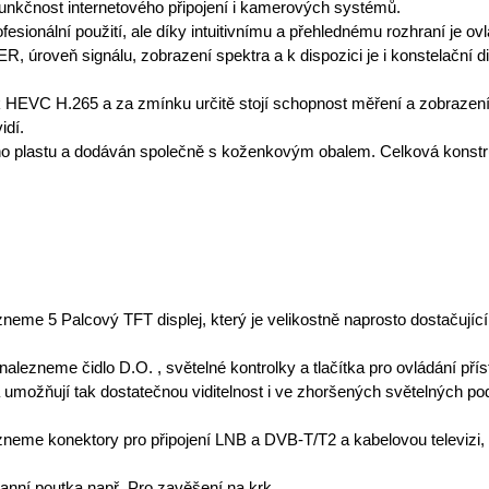
unkčnost internetového připojení i kamerových systémů.
fesionální použití, ale díky intuitivnímu a přehlednému rozhraní je ovl
, úroveň signálu, zobrazení spektra a k dispozici je i konstelační 
HEVC H.265 a za zmínku určitě stojí schopnost měření a zobrazení 
idí.
ho plastu a dodáván společně s koženkovým obalem. Celková konstr
zneme 5 Palcový TFT displej, který je velikostně naprosto dostačujíc
alezneme čidlo D.O. , světelné kontrolky a tlačítka pro ovládání přístr
umožňují tak dostatečnou viditelnost i ve zhoršených světelných p
zneme konektory pro připojení LNB a DVB-T/T2 a kabelovou televizi,
ranní poutka např. Pro zavěšení na krk.