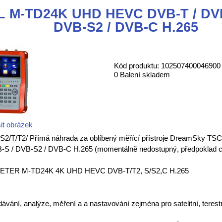
 M-TD24K UHD HEVC DVB-T / DVB
DVB-S2 / DVB-C H.265
Kód produktu: 102507400046900
0 Balení skladem
it obrázek
S/S2/T/T2/ Přímá náhrada za oblíbený měřící přístroje DreamSky
S / DVB-S2 / DVB-C H.265 (momentálně nedostupný, předpoklad cc
ER M-TD24K 4K UHD HEVC DVB-T/T2, S/S2,C H.265
dávání, analýze, měření a a nastavování zejména pro satelitní, terestri