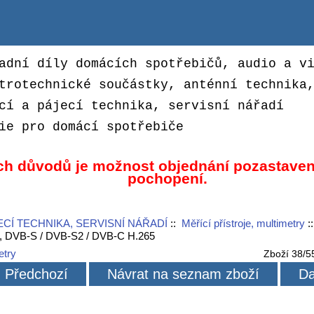
adní díly domácích spotřebičů, audio a v
trotechnické součástky, anténní technika
cí a pájecí technika, servisní nářadí
ie pro domácí spotřebiče
ch důvodů je možnost objednání pozastaven
pochopení.
ECÍ TECHNIKA, SERVISNÍ NÁŘADÍ
::
Měřící přístroje, multimetry
:
 DVB-S / DVB-S2 / DVB-C H.265
etry
Zboží 38/5
Předchozí
Návrat na seznam zboží
Da