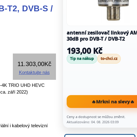
-T2, DVB-S /
antenní zesilovač linkový A
30dB pro DVB-T / DVB-T2
193,00 Kč
Tip na nákup
to-chci.cz
11.303,00Kč
Kontaktujte nás
 TSC-4K TRIO UHD HEVC
a. září 2022)
🔥
Mrkni na slevy
🔥
Ceny a dostupnost se můžou změnit.
Aktualizováno: 04. 08. 2026 03:09
ální i kabelový televizní