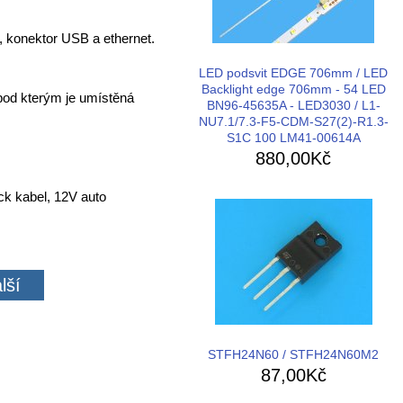
, konektor USB a ethernet.
LED podsvit EDGE 706mm / LED
Backlight edge 706mm - 54 LED
 pod kterým je umístěná
BN96-45635A - LED3030 / L1-
NU7.1/7.3-F5-CDM-S27(2)-R1.3-
S1C 100 LM41-00614A
880,00Kč
ck kabel, 12V auto
lší
STFH24N60 / STFH24N60M2
87,00Kč