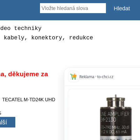
ideo techniky
, kabely, konektory, redukce
a, děkujeme za
Reklama · to-chci.cz
: TECATEL M-TD24K UHD
5
lší