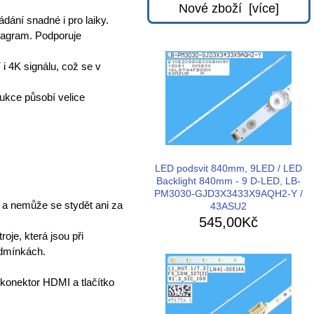
Nové zboží [více]
ádání snadné i pro laiky.
diagram. Podporuje
i 4K signálu, což se v
ukce působí velice
LED podsvit 840mm, 9LED / LED
Backlight 840mm - 9 D-LED, LB-
PM3030-GJD3X3433X9AQH2-Y /
í a nemůže se stydět ani za
43ASU2
545,00Kč
oje, která jsou při
odmínkách.
 konektor HDMI a tlačítko