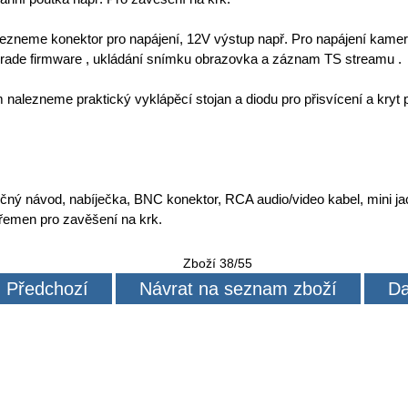
alezneme konektor pro napájení, 12V výstup např. Pro napájení kamer
rade firmware , ukládání snímku obrazovka a záznam TS streamu .
 nalezneme praktický vyklápěcí stojan a diodu pro přisvícení a kryt
ručný návod, nabíječka, BNC konektor, RCA audio/video kabel, mini ja
 řemen pro zavěšení na krk.
Zboží 38/55
Předchozí
Návrat na seznam zboží
Da