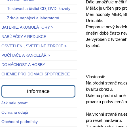
Dále umožňuje měřit f
Měřák je určen pro pro
Testovací a čistící CD, DVD, kazety
Měří hodnoty MER, BER
Zdroje napájecí a laboratorní
Unicable.
Podporuje nový kodek 
BATERIE, AKUMULÁTORY >
dnešní době často nev
NABÍJEČKY A REDUKCE
Je vyroben z tvrzené
bytelně.
OSVĚTLENÍ, SVĚTELNÉ ZDROJE >
POČÍTAČE A KANCELÁŘ >
DOMÁCNOST A HOBBY
CHEMIE PRO DOMÁCÍ SPOTŘEBIČE
Vlastnosti:
Na přední straně nale
kvalitu obrazu.
Informace
Dále na přední straně n
provozu podsvícená a 
Jak nakupovat
Ochrana údajů
Na vrchní straně nale
pro reset hardwaru.
Obchodní podmínky
Za zmínku stojí i post