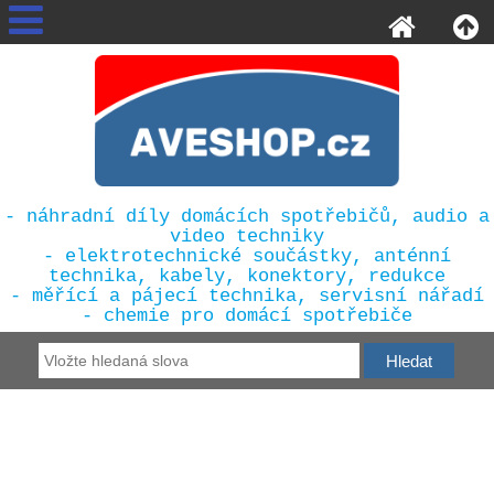
- náhradní díly domácích spotřebičů, audio a
video techniky
- elektrotechnické součástky, anténní
technika, kabely, konektory, redukce
- měřící a pájecí technika, servisní nářadí
- chemie pro domácí spotřebiče