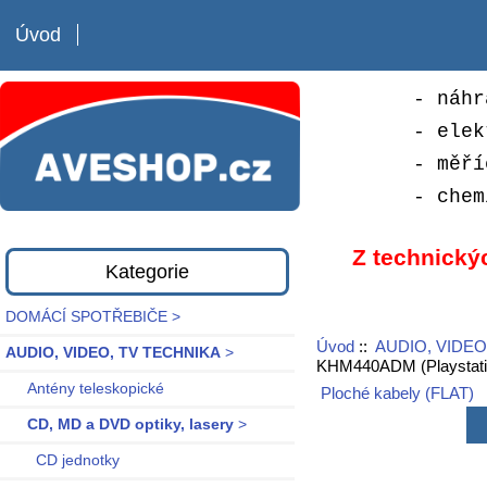
Úvod
- náhr
- elek
- měří
- chem
Z technický
Kategorie
DOMÁCÍ SPOTŘEBIČE >
Úvod
::
AUDIO, VIDEO
AUDIO, VIDEO, TV TECHNIKA
>
KHM440ADM (Playstati
Antény teleskopické
Ploché kabely (FLAT)
CD, MD a DVD optiky, lasery
>
CD jednotky