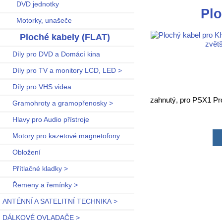
DVD jednotky
Plo
Motorky, unašeče
Ploché kabely (FLAT)
zvětš
Díly pro DVD a Domácí kina
Díly pro TV a monitory LCD, LED >
Díly pro VHS videa
zahnutý, pro PSX1 Pr
Gramohroty a gramopřenosky >
Hlavy pro Audio přístroje
Motory pro kazetové magnetofony
Obložení
Přítlačné kladky >
Řemeny a řemínky >
ANTÉNNÍ A SATELITNÍ TECHNIKA >
DÁLKOVÉ OVLADAČE >