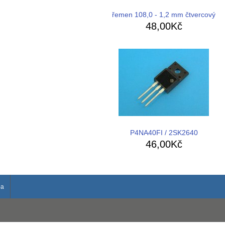
řemen 108,0 - 1,2 mm čtvercový
48,00Kč
P4NA40FI / 2SK2640
46,00Kč
ba