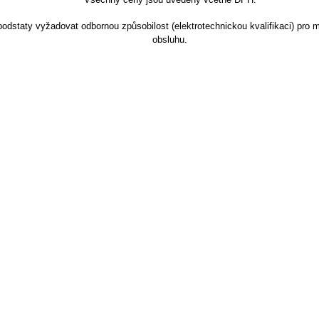
Všechny ceny jsou uvedeny včetně DPH.
dstaty vyžadovat odbornou způsobilost (elektrotechnickou kvalifikaci) pro m
obsluhu.