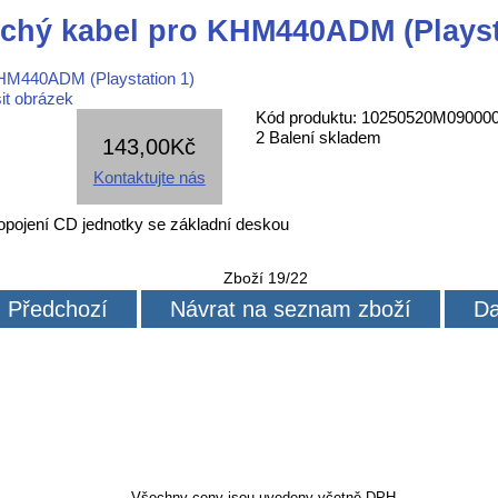
chý kabel pro KHM440ADM (Playst
it obrázek
Kód produktu: 10250520M09000
2 Balení skladem
143,00Kč
Kontaktujte nás
opojení CD jednotky se základní deskou
Zboží 19/22
Předchozí
Návrat na seznam zboží
Da