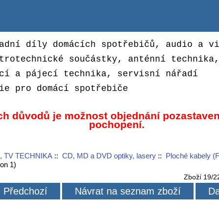
adní díly domácích spotřebičů, audio a v
trotechnické součástky, anténní technika
cí a pájecí technika, servisní nářadí
ie pro domácí spotřebiče
ch důvodů je možnost objednání pozastaven
pochopení.
, TV TECHNIKA
::
CD, MD a DVD optiky, lasery
::
Ploché kabely (
on 1)
Zboží 19/2
Předchozí
Návrat na seznam zboží
Da