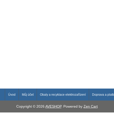
Úvod
Můj účet
Obaly a recyklace elektrozařízení
Doprava a plat
Copyright © 2026
AVESHOP
. Powered by
Zen Cart