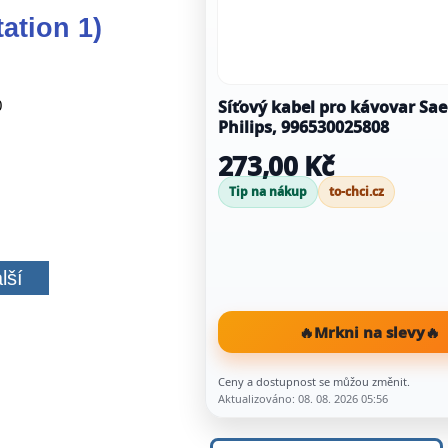
ation 1)
Síťový kabel pro kávovar Sae
0
Philips, 996530025808
273,00 Kč
Tip na nákup
to-chci.cz
lší
🔥
Mrkni na slevy
🔥
Ceny a dostupnost se můžou změnit.
Aktualizováno: 08. 08. 2026 05:56