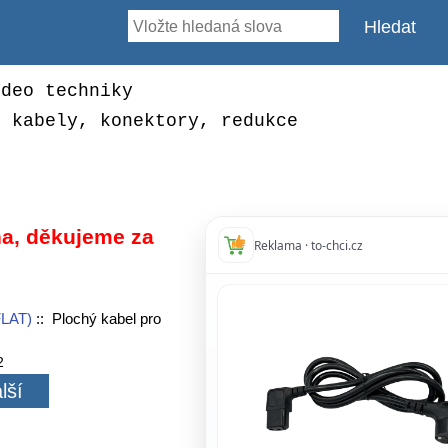
ideo techniky
, kabely, konektory, redukce
a, děkujeme za
Reklama · to-chci.cz
FLAT)
:: Plochý kabel pro
2
lší