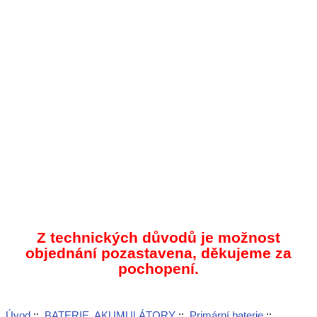
Z technických důvodů je možnost
objednání pozastavena, děkujeme za
pochopení.
Úvod
::
BATERIE, AKUMULÁTORY
::
Primární baterie
::