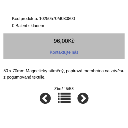
Kód produktu: 10250570M030800
0 Balení skladem
96,00Kč
Kontaktujte nás
50 x 70mm Magneticky stíměný, papírová membrána na závěsu
z pogumované textílie.
Zboží 5/53