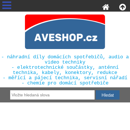
- náhradní díly domácích spotřebičů, audio a
video techniky
- elektrotechnické součástky, anténní
technika, kabely, konektory, redukce
- měřící a pájecí technika, servisní nářadí
- chemie pro domácí spotřebiče