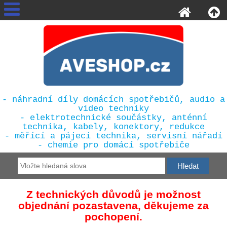
- náhradní díly domácích spotřebičů, audio a
video techniky
- elektrotechnické součástky, anténní
technika, kabely, konektory, redukce
- měřící a pájecí technika, servisní nářadí
- chemie pro domácí spotřebiče
Z technických důvodů je možnost
objednání pozastavena, děkujeme za
pochopení.