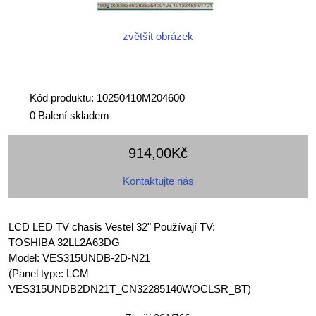
zvětšit obrázek
Kód produktu: 10250410M204600
0 Balení skladem
914,00Kč
Kontaktujte nás
LCD LED TV chasis Vestel 32" Používají TV:
TOSHIBA 32LL2A63DG
Model: VES315UNDB-2D-N21
(Panel type: LCM
VES315UNDB2DN21T_CN32285140WOCLSR_BT)