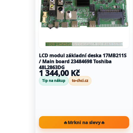
LCD modul základní deska 17MB211S
/ Main board 23484698 Toshiba
48L2863DG
1 344,00 Kč
Tip na nákup
to-chci.cz
🔥
Mrkni na slevy
🔥