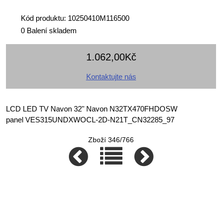
Kód produktu: 10250410M116500
0 Balení skladem
1.062,00Kč
Kontaktujte nás
LCD LED TV Navon 32" Navon N32TX470FHDOSW
panel VES315UNDXWOCL-2D-N21T_CN32285_97
Zboží 346/766