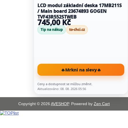
LCD modul základní deska 17MB211S
/ Main board 23674893 GOGEN
TVF43R552STWEB
745,00 Kč
Tip na nákup
to-chci.cz
🔥
Mrkni na slevy
🔥
Ceny a dostupnost se můžou změnit.
Aktualizováno: 08. 08. 2026 05:56
Copyright © 2026
AVESHOP
. Powered by
Zen Cart