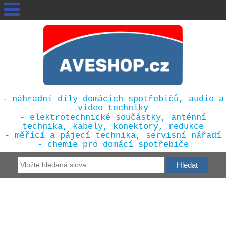
- náhradní díly domácích spotřebičů, audio a
video techniky
- elektrotechnické součástky, anténní
technika, kabely, konektory, redukce
- měřící a pájecí technika, servisní nářadí
- chemie pro domácí spotřebiče