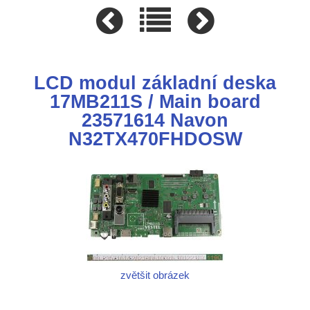
LCD modul základní deska
17MB211S / Main board
23571614 Navon
N32TX470FHDOSW
zvětšit obrázek