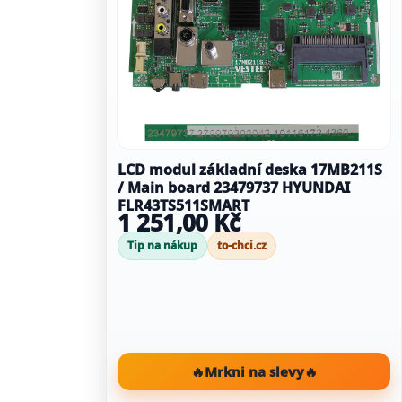
LCD modul základní deska 17MB211S
/ Main board 23479737 HYUNDAI
FLR43TS511SMART
1 251,00 Kč
Tip na nákup
to-chci.cz
🔥
Mrkni na slevy
🔥