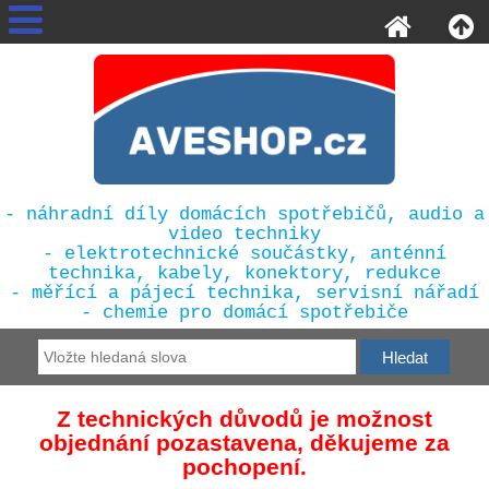
- náhradní díly domácích spotřebičů, audio a
video techniky
- elektrotechnické součástky, anténní
technika, kabely, konektory, redukce
- měřící a pájecí technika, servisní nářadí
- chemie pro domácí spotřebiče
Z technických důvodů je možnost
objednání pozastavena, děkujeme za
pochopení.