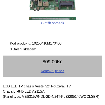
zvětšit obrázek
Kód produktu: 10250410M170400
0 Balení skladem
809,00Kč
Kontaktujte nás
LCD LED TV chasis Vestel 32" Používají TV:
Orava LT-845 LED A211SA
(Panel type: VES315WNDL-2D-N24T-PL32285140WOCLSBR)