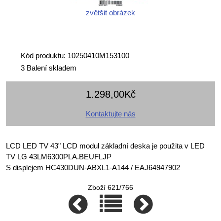
zvětšit obrázek
Kód produktu: 10250410M153100
3 Balení skladem
1.298,00Kč
Kontaktujte nás
LCD LED TV 43" LCD modul základní deska je použita v LED
TV LG 43LM6300PLA.BEUFLJP
S displejem HC430DUN-ABXL1-A144 / EAJ64947902
Zboží 621/766