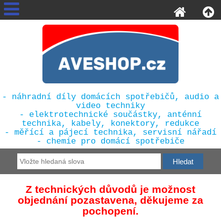
- náhradní díly domácích spotřebičů, audio a
video techniky
- elektrotechnické součástky, anténní
technika, kabely, konektory, redukce
- měřící a pájecí technika, servisní nářadí
- chemie pro domácí spotřebiče
Z technických důvodů je možnost
objednání pozastavena, děkujeme za
pochopení.