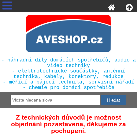
- náhradní díly domácích spotřebičů, audio a
video techniky
- elektrotechnické součástky, anténní
technika, kabely, konektory, redukce
- měřící a pájecí technika, servisní nářadí
- chemie pro domácí spotřebiče
Z technických důvodů je možnost
objednání pozastavena, děkujeme za
pochopení.