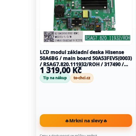
LCD modul základní deska Hisense
50A6BG / main board 50A53FEVS(0003)
/ RSAG7.820.111932/ROH / 317490 /
1 319,00 Kč
HT315306
Tip na nákup
to-chci.cz
🔥
Mrkni na slevy
🔥
Ceny a dostupnost se můžou změnit.