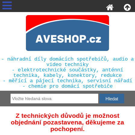
- náhradní díly domácích spotřebičů, audio a
video techniky
- elektrotechnické součástky, anténní
technika, kabely, konektory, redukce
- měřící a pájecí technika, servisní nářadí
- chemie pro domácí spotřebiče
Z technických důvodů je možnost
objednání pozastavena, děkujeme za
pochopení.