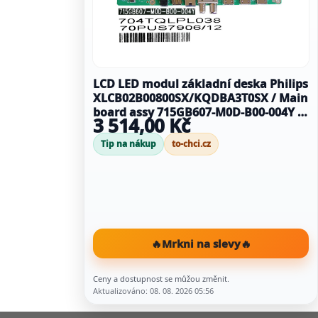
LCD LED modul základní deska Philips
XLCB02B00800SX/KQDBA3T0SX / Main
board assy 715GB607-M0D-B00-004Y /
3 514,00 Kč
704TQLPL038
Tip na nákup
to-chci.cz
🔥
Mrkni na slevy
🔥
Ceny a dostupnost se můžou změnit.
Aktualizováno: 08. 08. 2026 05:56