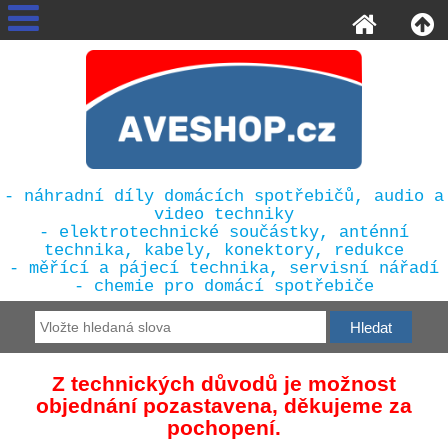
- náhradní díly domácích spotřebičů, audio a
video techniky
- elektrotechnické součástky, anténní
technika, kabely, konektory, redukce
- měřící a pájecí technika, servisní nářadí
- chemie pro domácí spotřebiče
Z technických důvodů je možnost
objednání pozastavena, děkujeme za
pochopení.