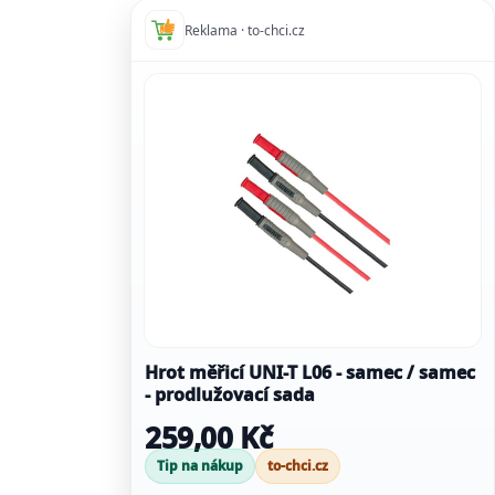
Reklama · to-chci.cz
Hrot měřicí UNI-T L06 - samec / samec
- prodlužovací sada
259,00 Kč
Tip na nákup
to-chci.cz