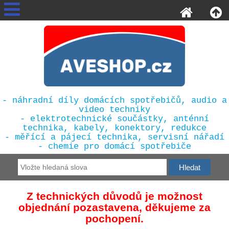
- náhradní díly domácích spotřebičů, audio a
video techniky
- elektrotechnické součástky, anténní
technika, kabely, konektory, redukce
- měřící a pájecí technika, servisní nářadí
- chemie pro domácí spotřebiče
Z technických důvodů je možnost
objednání pozastavena, děkujeme za
pochopení.