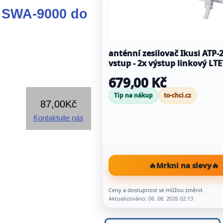
F SWA-9000 do
anténní zesilovač Ikusi ATP-20
vstup - 2x výstup linkový LT
679,00 Kč
Tip na nákup
to-chci.cz
87,00Kč
Kontaktujte nás
🔥
Mrkni na slevy
🔥
Ceny a dostupnost se můžou změnit.
Aktualizováno: 06. 08. 2026 02:13