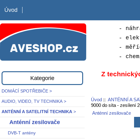
Úvod
- náhr
- elek
- měří
- chem
Z technický
Kategorie
DOMÁCÍ SPOTŘEBIČE >
Úvod
::
ANTÉNNÍ A SA
AUDIO, VIDEO, TV TECHNIKA >
9000 do síta - zesílení 
ANTÉNNÍ A SATELITNÍ TECHNIKA
>
Anténní zesilovače
Anténní zesilovače
DVB-T antény