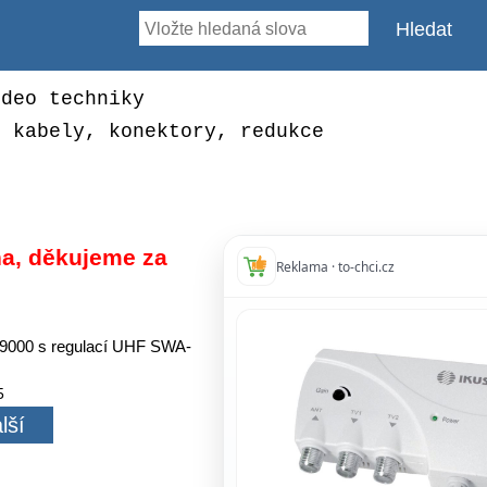
ideo techniky
, kabely, konektory, redukce
a, děkujeme za
Reklama · to-chci.cz
A9000 s regulací UHF SWA-
5
lší