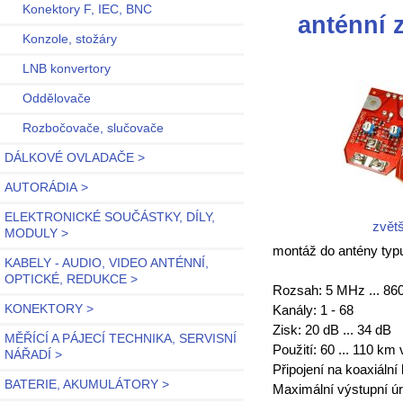
Konektory F, IEC, BNC
anténní 
Konzole, stožáry
LNB konvertory
Oddělovače
Rozbočovače, slučovače
DÁLKOVÉ OVLADAČE >
AUTORÁDIA >
ELEKTRONICKÉ SOUČÁSTKY, DÍLY,
zvětš
MODULY >
montáž do antény typ
KABELY - AUDIO, VIDEO ANTÉNNÍ,
OPTICKÉ, REDUKCE >
Rozsah: 5 MHz ... 8
KONEKTORY >
Kanály: 1 - 68
Zisk: 20 dB ... 34 dB
MĚŘÍCÍ A PÁJECÍ TECHNIKA, SERVISNÍ
Použití: 60 ... 110 km
NÁŘADÍ >
Připojení na koaxiální
BATERIE, AKUMULÁTORY >
Maximální výstupní ú