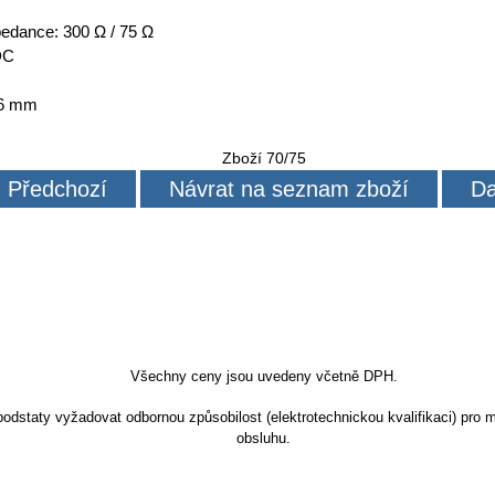
pedance: 300 Ω / 75 Ω
DC
16 mm
Zboží 70/75
Předchozí
Návrat na seznam zboží
Da
Všechny ceny jsou uvedeny včetně DPH.
dstaty vyžadovat odbornou způsobilost (elektrotechnickou kvalifikaci) pro m
obsluhu.