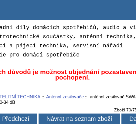
adní díly domácích spotřebičů, audio a v
trotechnické součástky, anténní technika
cí a pájecí technika, servisní nářadí
ie pro domácí spotřebiče
ch důvodů je možnost objednání pozastaven
pochopení.
TELITNÍ TECHNIKA
::
Anténní zesilovače
:: anténní zesilovač SW
20-34 dB
Zboží 70/7
Předchozí
Návrat na seznam zboží
Da