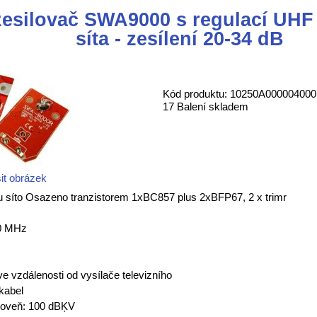
zesilovač SWA9000 s regulací UH
síta - zesílení 20-34 dB
Kód produktu: 10250A000004000
17 Balení skladem
it obrázek
u síto Osazeno tranzistorem 1xBC857 plus 2xBFP67, 2 x trimr
60 MHz
 ve vzdálenosti od vysílače televizního
 kabel
roveň: 100 dBĶV