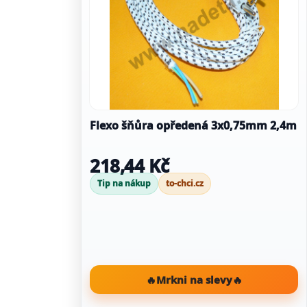
Flexo šňůra opředená 3x0,75mm 2,4m
218,44 Kč
Tip na nákup
to-chci.cz
🔥
Mrkni na slevy
🔥