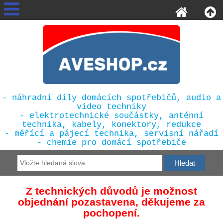
- náhradní díly domácích spotřebičů, audio a
video techniky
- elektrotechnické součástky, anténní
technika, kabely, konektory, redukce
- měřící a pájecí technika, servisní nářadí
- chemie pro domácí spotřebiče
Z technických důvodů je možnost
objednání pozastavena, děkujeme za
pochopení.