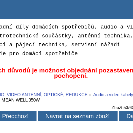
adní díly domácích spotřebičů, audio a v
trotechnické součástky, anténní technika
cí a pájecí technika, servisní nářadí
ie pro domácí spotřebiče
ch důvodů je možnost objednání pozastaven
pochopení.
IO, VIDEO ANTÉNNÍ, OPTICKÉ, REDUKCE
::
Audio a video kabel
-24 MEAN WELL 350W
Zboží 53/6
Předchozí
Návrat na seznam zboží
Da