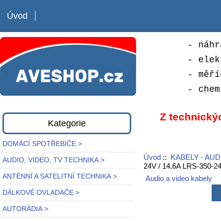
Úvod
- náhr
- elek
- měří
- chem
Z technický
Kategorie
DOMÁCÍ SPOTŘEBIČE >
Úvod
::
KABELY - AUD
AUDIO, VIDEO, TV TECHNIKA >
24V / 14.6A LRS-350
ANTÉNNÍ A SATELITNÍ TECHNIKA >
Audio a video kabely
DÁLKOVÉ OVLADAČE >
AUTORÁDIA >