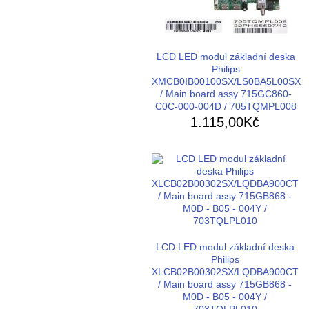
LCD LED modul základní deska
Philips
XMCB0IB00100SX/LS0BA5L00SX
/ Main board assy 715GC860-
C0C-000-004D / 705TQMPL008
1.115,00Kč
LCD LED modul základní deska
Philips
XLCB02B00302SX/LQDBA900CT
/ Main board assy 715GB868 -
M0D - B05 - 004Y /