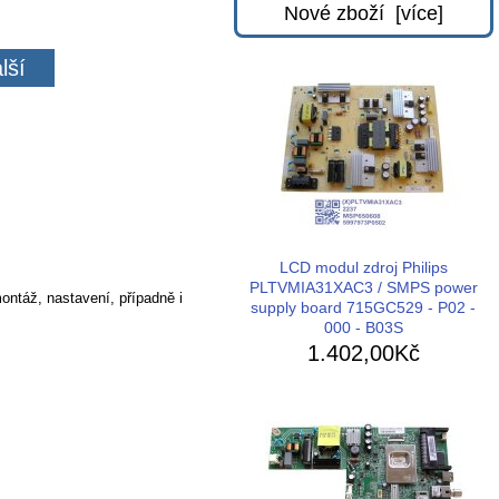
Nové zboží [více]
lší
LCD modul zdroj Philips
PLTVMIA31XAC3 / SMPS power
ontáž, nastavení, případně i
supply board 715GC529 - P02 -
000 - B03S
1.402,00Kč