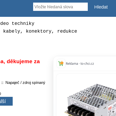
ideo techniky
, kabely, konektory, redukce
a, děkujeme za
Reklama · to-chci.cz
y
:: Napaječ / zdroj spínaný
0
lší