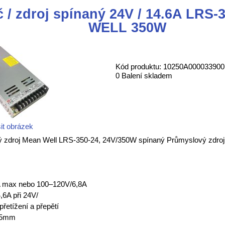
 / zdroj spínaný 24V / 14.6A LRS
WELL 350W
Kód produktu: 10250A000033900
0 Balení skladem
it obrázek
 zdroj Mean Well LRS-350-24, 24V/350W spínaný Průmyslový zdroj
A max nebo 100–120V/6,8A
6A při 24V/
přetížení a přepětí
15mm