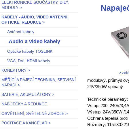
ELEKTRONICKÉ SOUČÁSTKY, DÍLY,
Napaječ
MODULY >
KABELY - AUDIO, VIDEO ANTÉNNÍ,
OPTICKÉ, REDUKCE
>
Anténní kabely
Audio a video kabely
Optické kabely TOSLINK
VGA, DVI, HDMI kabely
KONEKTORY >
zvětš
MĚŘÍCÍ A PÁJECÍ TECHNIKA, SERVISNÍ
modulový, průmyslový
NÁŘADÍ >
24V/350W spínaný
BATERIE, AKUMULÁTORY >
Technické parametry:
NABÍJEČKY A REDUKCE
Vstup: 200–240V/3,4
Výstup: 24V/350W /14,
OSVĚTLENÍ, SVĚTELNÉ ZDROJE >
Ochrana tepelná,proti 
POČÍTAČE A KANCELÁŘ >
Rozměry: 115×30×2