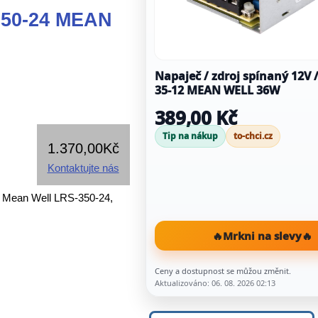
-350-24 MEAN
Napaječ / zdroj spínaný 12V /
35-12 MEAN WELL 36W
389,00 Kč
Tip na nákup
to-chci.cz
1.370,00Kč
Kontaktujte nás
 Mean Well LRS-350-24,
🔥
Mrkni na slevy
🔥
Ceny a dostupnost se můžou změnit.
Aktualizováno: 06. 08. 2026 02:13