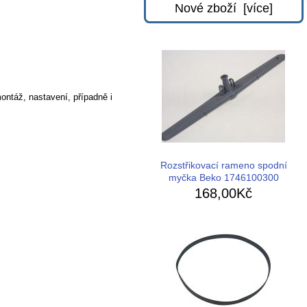
Nové zboží [více]
ontáž, nastavení, případně i
Rozstřikovací rameno spodní
myčka Beko 1746100300
168,00Kč