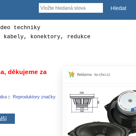
ideo techniky
, kabely, konektory, redukce
a, děkujeme za
Reklama · to-chci.cz
átka
::
Reproduktory značky
lší