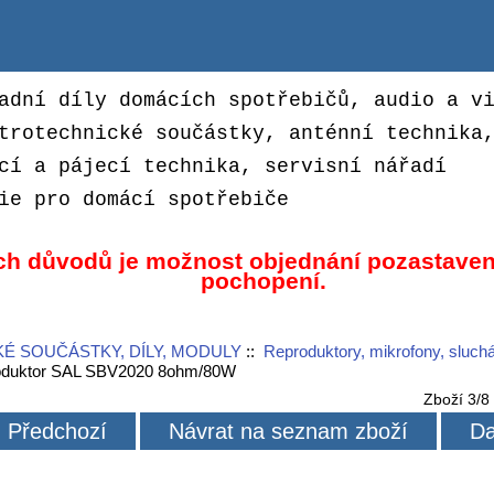
adní díly domácích spotřebičů, audio a v
trotechnické součástky, anténní technika
cí a pájecí technika, servisní nářadí
ie pro domácí spotřebiče
ch důvodů je možnost objednání pozastaven
pochopení.
É SOUČÁSTKY, DÍLY, MODULY
::
Reproduktory, mikrofony, sluch
oduktor SAL SBV2020 8ohm/80W
Zboží 3/8
Předchozí
Návrat na seznam zboží
Da