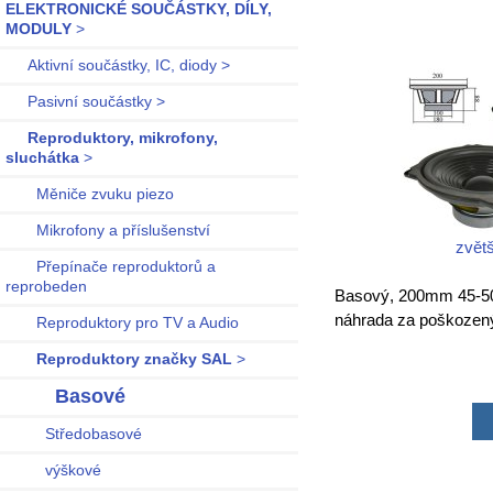
ELEKTRONICKÉ SOUČÁSTKY, DÍLY,
MODULY
>
Aktivní součástky, IC, diody >
Pasivní součástky >
Reproduktory, mikrofony,
sluchátka
>
Měniče zvuku piezo
Mikrofony a příslušenství
zvětš
Přepínače reproduktorů a
reprobeden
Basový, 200mm 45-50
náhrada za poškozený
Reproduktory pro TV a Audio
Reproduktory značky SAL
>
Basové
Středobasové
výškové