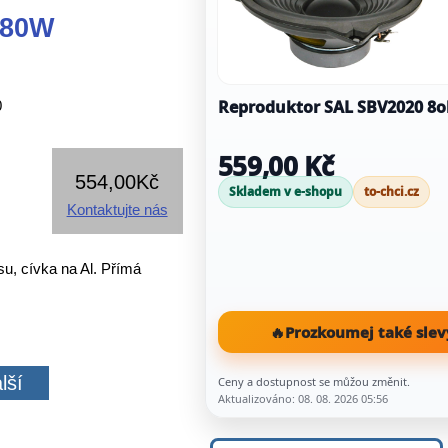
/80W
Reproduktor SAL SBV2020 
0
559,00 Kč
554,00Kč
Skladem v e-shopu
to-chci.cz
Kontaktujte nás
, cívka na Al. Přímá
🔥
Prozkoumej také slev
lší
Ceny a dostupnost se můžou změnit.
Aktualizováno: 08. 08. 2026 05:56