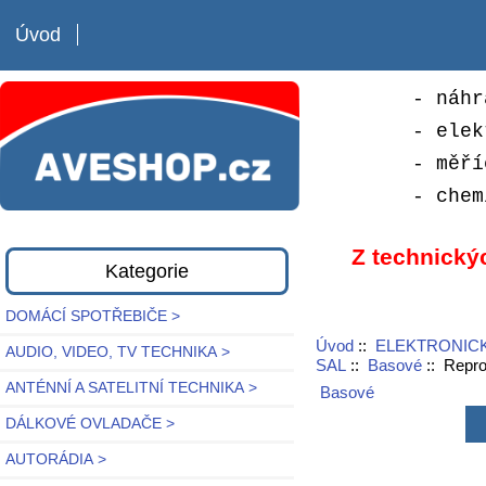
Úvod
- náhr
- elek
- měří
- chem
Z technický
Kategorie
DOMÁCÍ SPOTŘEBIČE >
Úvod
::
ELEKTRONICK
AUDIO, VIDEO, TV TECHNIKA >
SAL
::
Basové
:: Repr
ANTÉNNÍ A SATELITNÍ TECHNIKA >
Basové
DÁLKOVÉ OVLADAČE >
AUTORÁDIA >