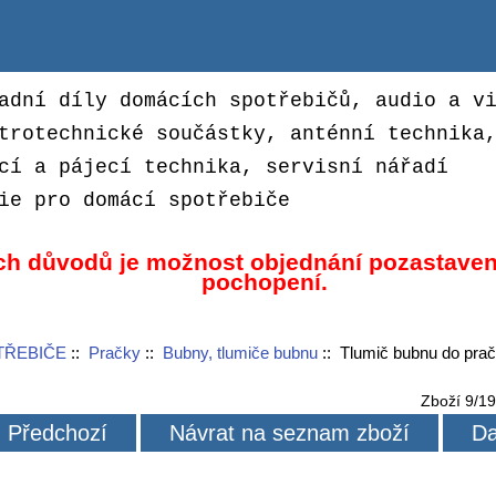
adní díly domácích spotřebičů, audio a v
trotechnické součástky, anténní technika
cí a pájecí technika, servisní nářadí
ie pro domácí spotřebiče
ch důvodů je možnost objednání pozastaven
pochopení.
TŘEBIČE
::
Pračky
::
Bubny, tlumiče bubnu
:: Tlumič bubnu do pr
Zboží 9/1
Předchozí
Návrat na seznam zboží
Da