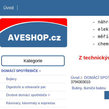
Úvod
- náhr
- elek
- měří
- chem
Z technický
Kategorie
DOMÁCÍ SPOTŘEBIČE
>
Úvod
::
DOMÁCÍ SPO
Bojlery
3794303010
Digestoře a odsavače par
Bubny, tlumiče bubnu
Drobné domácí spotřebiče >
Kávovary, kávomaty a espressa