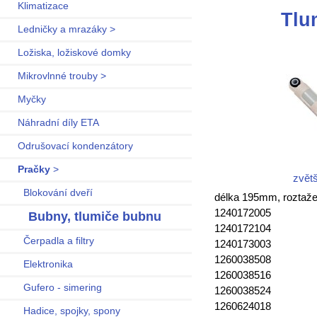
Klimatizace
Tlu
Ledničky a mrazáky >
Ložiska, ložiskové domky
Mikrovlnné trouby >
Myčky
Náhradní díly ETA
Odrušovací kondenzátory
Pračky
>
zvětš
Blokování dveří
délka 195mm, roztažen
1240172005
Bubny, tlumiče bubnu
1240172104
Čerpadla a filtry
1240173003
1260038508
Elektronika
1260038516
Gufero - simering
1260038524
1260624018
Hadice, spojky, spony