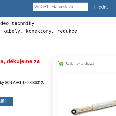
ideo techniky
, kabely, konektory, redukce
a, děkujeme za
Reklama · to-chci.cz
ačky 80N AEG 1260636012,
9
lší