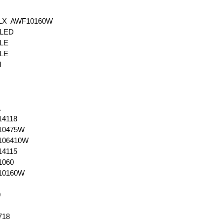
LX AWF10160W
ELED
ELE
ELE
I
D
I
1
14118
10475W
106410W
14115
1060
10160W
0
718