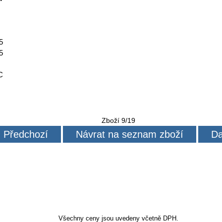
05
05
5C
Zboží 9/19
Předchozí
Návrat na seznam zboží
Da
Všechny ceny jsou uvedeny včetně DPH.