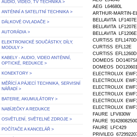
AUDIO, VIDEO, TV TECHNIKA >
AEG L64680L
ANTÉNNÍ A SATELITNÍ TECHNIKA >
ARTHUR-MARTIN-E
BELLAVITA LF1407
DÁLKOVÉ OVLADAČE >
BELLAVITA LF1207
AUTORÁDIA >
BELLAVITA LF1206
CURTISS EFL1470D
ELEKTRONICKÉ SOUČÁSTKY, DÍLY,
CURTISS EFL12E
MODULY >
CURTISS EFL1260
KABELY - AUDIO, VIDEO ANTÉNNÍ,
DOMEOS DO1407S
OPTICKÉ, REDUKCE >
DOMEOS DO12060
KONEKTORY >
ELECTROLUX EWF
ELECTROLUX EWF
MĚŘÍCÍ A PÁJECÍ TECHNIKA, SERVISNÍ
ELECTROLUX EWF
NÁŘADÍ >
ELECTROLUX EWF
BATERIE, AKUMULÁTORY >
ELECTROLUX EWF
ELECTROLUX EWF
NABÍJEČKY A REDUKCE
FAURE LFV830W
OSVĚTLENÍ, SVĚTELNÉ ZDROJE >
FAURE 9142808250
FAURE LFC429
POČÍTAČE A KANCELÁŘ >
PRIVILEG 67299220