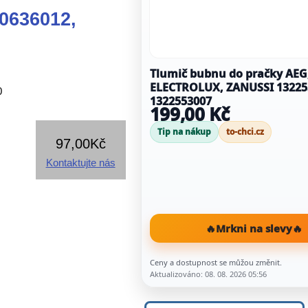
0636012,
Tlumič bubnu do pračky AEG
ELECTROLUX, ZANUSSI 13225
0
1322553007
199,00 Kč
Tip na nákup
to-chci.cz
97,00Kč
Kontaktujte nás
🔥
Mrkni na slevy
🔥
Ceny a dostupnost se můžou změnit.
Aktualizováno: 08. 08. 2026 05:56