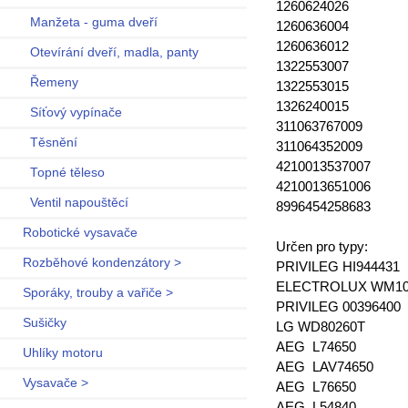
1260624026
Manžeta - guma dveří
1260636004
1260636012
Otevírání dveří, madla, panty
1322553007
Řemeny
1322553015
1326240015
Síťový vypínače
311063767009
Těsnění
311064352009
4210013537007
Topné těleso
4210013651006
Ventil napouštěcí
8996454258683
Robotické vysavače
Určen pro typy:
Rozběhové kondenzátory >
PRIVILEG HI944431
ELECTROLUX WM1
Sporáky, trouby a vařiče >
PRIVILEG 00396400
Sušičky
LG WD80260T
AEG L74650
Uhlíky motoru
AEG LAV74650
Vysavače >
AEG L76650
AEG L54840