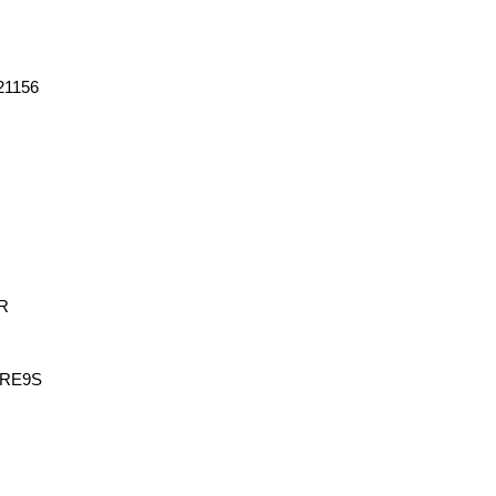
21156
ER
 RE9S