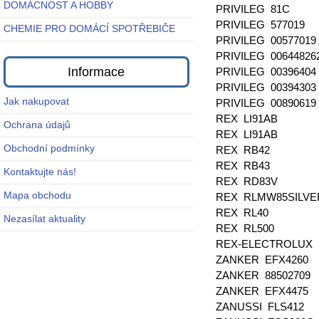
DOMÁCNOST A HOBBY
PRIVILEG 81C
PRIVILEG 577019
CHEMIE PRO DOMÁCÍ SPOTŘEBIČE
PRIVILEG 00577019
PRIVILEG 00644826
Informace
PRIVILEG 00396404
PRIVILEG 00394303
Jak nakupovat
PRIVILEG 00890619
REX LI91AB
Ochrana údajů
REX LI91AB
Obchodní podmínky
REX RB42
REX RB43
Kontaktujte nás!
REX RD83V
Mapa obchodu
REX RLMW85SILV
REX RL40
Nezasílat aktuality
REX RL500
REX-ELECTROLUX
ZANKER EFX4260
ZANKER 88502709
ZANKER EFX4475
ZANUSSI FLS412