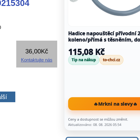
0215304
0
Hadice napouštěcí přívodní 
koleno/přímá s těsněním, do
115,08 Kč
36,00Kč
Kontaktujte nás
Tip na nákup
to-chci.cz
lší
🔥
Mrkni na slevy
🔥
Ceny a dostupnost se můžou změnit.
Aktualizováno: 08. 08. 2026 05:54