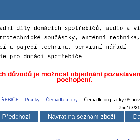
adní díly domácích spotřebičů, audio a v
trotechnické součástky, anténní technika
cí a pájecí technika, servisní nářadí
ie pro domácí spotřebiče
ch důvodů je možnost objednání pozastaven
pochopení.
TŘEBIČE
::
Pračky
::
Čerpadla a filtry
:: Čerpadlo do pračky 05 uni
Zboží 3/3
Předchozí
Návrat na seznam zboží
Da