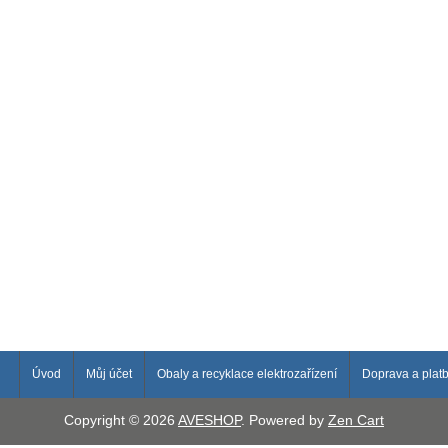
Úvod
Můj účet
Obaly a recyklace elektrozařízení
Doprava a plat
Copyright © 2026
AVESHOP
. Powered by
Zen Cart