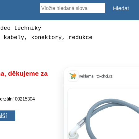
ideo techniky
, kabely, konektory, redukce
a, děkujeme za
Reklama · to-chci.cz
verzální 00215304
1
lší