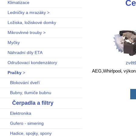
Če
Klimatizace
Ledničky a mrazáky >
Ložiska, ložiskové domky
Mikrovlnné trouby >
Myčky
Náhradní díly ETA
zvětš
Odrušovací kondenzátory
AEG,Whirlpool, výkon
Pračky
>
Blokování dveří
Bubny, tlumiče bubnu
Čerpadla a filtry
Elektronika
Gufero - simering
Hadice, spojky, spony