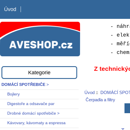
Úvod
- náhr
- elek
- měří
- chem
Z technický
Kategorie
DOMÁCÍ SPOTŘEBIČE
>
Úvod
::
DOMÁCÍ SPO
Bojlery
Čerpadla a filtry
Digestoře a odsavače par
Drobné domácí spotřebiče >
Kávovary, kávomaty a espressa