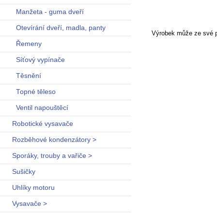
Manžeta - guma dveří
Otevírání dveří, madla, panty
Výrobek může ze své po
Řemeny
Síťový vypínače
Těsnění
Topné těleso
Ventil napouštěcí
Robotické vysavače
Rozběhové kondenzátory >
Sporáky, trouby a vařiče >
Sušičky
Uhlíky motoru
Vysavače >