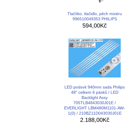
Tlačítko, tlačidlo, pěch mixéru
996510049353 PHILIPS
594,00Kč
LED podsvit 940mm sada Philips
48" celkem 6 pásků / LED
Backlight Assy
705TLB4843030J01E /
EVERLIGHT LBM480M1101-AW-
1(0) / 210BZ11D043030J01E
2.188,00Kč