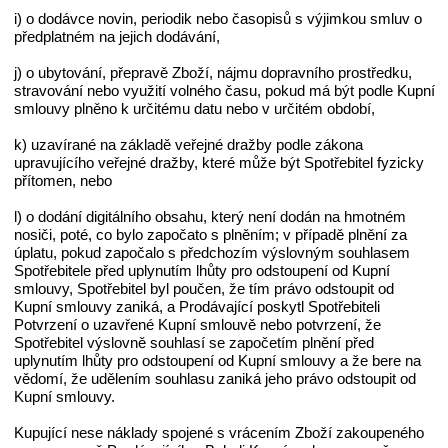
i) o dodávce novin, periodik nebo časopisů s výjimkou smluv o
předplatném na jejich dodávání,
j) o ubytování, přepravě Zboží, nájmu dopravního prostředku,
stravování nebo využití volného času, pokud má být podle Kupní
smlouvy plněno k určitému datu nebo v určitém období,
k) uzavírané na základě veřejné dražby podle zákona
upravujícího veřejné dražby, které může být Spotřebitel fyzicky
přítomen, nebo
l) o dodání digitálního obsahu, který není dodán na hmotném
nosiči, poté, co bylo započato s plněním; v případě plnění za
úplatu, pokud započalo s předchozím výslovným souhlasem
Spotřebitele před uplynutím lhůty pro odstoupení od Kupní
smlouvy, Spotřebitel byl poučen, že tím právo odstoupit od
Kupní smlouvy zaniká, a Prodávající poskytl Spotřebiteli
Potvrzení o uzavřené Kupní smlouvě nebo potvrzení, že
Spotřebitel výslovně souhlasí se započetím plnění před
uplynutím lhůty pro odstoupení od Kupní smlouvy a že bere na
vědomí, že udělením souhlasu zaniká jeho právo odstoupit od
Kupní smlouvy.
Kupující nese náklady spojené s vrácením Zboží zakoupeného