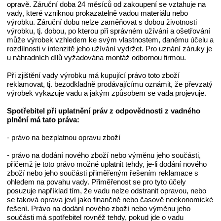
opravě. Záruční doba 24 měsíců od zakoupení se vztahuje na
vady, které vzniknou prokazatelně vadou materiálu nebo
výrobku. Záruční dobu nelze zaměňovat s dobou životnosti
výrobku, tj. dobou, po kterou při správném užívání a ošetřování
může výrobek vzhledem ke svým vlastnostem, danému účelu a
rozdílnosti v intenzitě jeho užívání vydržet. Pro uznání záruky je
u náhradních dílů vyžadována montáž odbornou firmou.
Při zjištění vady výrobku má kupující právo toto zboží
reklamovat, tj. bezodkladně prodávajícímu oznámit, že převzatý
výrobek vykazuje vadu a jakým způsobem se vada projevuje.
Spotřebitel při uplatnění práv z odpovědnosti z vadného
plnění má tato práva:
- právo na bezplatnou opravu zboží
- právo na dodání nového zboží nebo výměnu jeho součásti,
přičemž je toto právo možné uplatnit tehdy, je-li dodání nového
zboží nebo jeho součásti přiměřeným řešením reklamace s
ohledem na povahu vady. Přiměřenost se pro tyto účely
posuzuje například tím, že vadu nelze odstranit opravou, nebo
se taková oprava jeví jako finančně nebo časově neekonomické
řešení. Právo na dodání nového zboží nebo výměnu jeho
součásti má spotřebitel rovněž tehdy, pokud jde o vadu