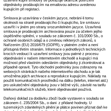
uzavření kupní smlouvy se považuje okamžik potvrzení
objednávky prodávajícím na emailovou adresu uvedenou
kupujícím při registaci.
Smlouva je uzavírána v českém jazyce, nebrání-li tomu
okolnosti na straně prodávajícího či kupujícího, lze smlouvu
uzavřít i v jiném pro strany srozumitelném jazyce. Uzavřená
smlouva je prodávajícím archivována pouze za účelem jejího
úspěšného splnění, v souladu se zákonem č. 101/2000 Sb., o
ochraně osobních údajů a o změnou některých zákonů, s
Nařízením (EU) 2016/679 (GDPR), v platném znění a není
přístupná třetím stranám. Informace o jednotlivých technických
krocích vedoucí k uzavření smlouvy jsou patrné z procesu
objednávání v našem internetovém obchodě a kupující má
možnost před vlastním odesláním objednávky ji zkontrolovat a
případně opravit. Tyto obchodní podmínky jsou zobrazeny na
webových stránkách našeho internetového obchodu a je tak
umožněna jejich archivace a reprodukce kupujícím. Náklady na
použití komunikačních prostředků na dálku (telefon, internet atd.)
pro uskutečnění objednávky jsou v běžné výši, závislé na tarifu
telekomunikačních služeb, které objednavatel používá.
Daňový doklad za dodávku zboží bude vystaven v souladu se
zákonem č. 235/2004 Sb., o dani z přidané hodnoty. U
tuzemských zdanitelných plnění je plátce povinen přiznat daň ke