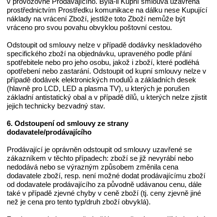
v provozovně Prodávajícího. Byla-li Kupní smlouva uzavřena
prostřednictvím Prostředku komunikace na dálku nese Kupující
náklady na vrácení Zboží, jestliže toto Zboží nemůže být
vráceno pro svou povahu obvyklou poštovní cestou.
Odstoupit od smlouvy nelze v případě dodávky neskladového
specifického zboží na objednávku, upraveného podle přání
spotřebitele nebo pro jeho osobu, jakož i zboží, které podléhá
opotřebení nebo zastarání. Odstoupit od kupní smlouvy nelze v
případě dodávek elektronických modulů a základních desek
(hlavně pro LCD, LED a plasma TV), u kterých je porušen
základní antistatický obal a v případě dílů, u kterých nelze zjistit
jejich technicky bezvadný stav.
6. Odstoupení od smlouvy ze strany
dodavatele/prodávajícího
Prodávající je oprávněn odstoupit od smlouvy uzavřené se
zákazníkem v těchto případech: zboží se již nevyrábí nebo
nedodává nebo se výrazným způsobem změnila cena
dodavatele zboží, resp. není možné dodat prodávajícímu zboží
od dodavatele prodávajícího za původně udávanou cenu, dále
také v případě zjevné chyby v ceně zboží (tj. ceny zjevně jiné
než je cena pro tento typ/druh zboží obvyklá).