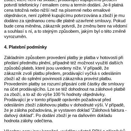
potvrdí telefonicky / emailem cenu a termín dodání. Je-li platná
cena totožná nebo nižší než na písemné nebo emailové
objednávce, není zpětně kupujícímu potvrzována a zboží je mu
dodáno za sjednanou cenu dle platně uzavřené smlouvy. Pokud
bude cena měněna, zákazník potvrdí, že změnu bere na vědomí
a souhlasí s ní, a to stejným způsobem, jakým byl o této změně
vyrozuměn.
4. Platební podmínky
Základním způsobem provedení platby je platba v hotovosti při
předání předmětu plnění, případně též možnost využití dalších
způsobů plateb, které jsou uvedeny níže. V případě, že
zákazník zvolí platbu předem, prodávající vyčká s odesláním
zboží až do splnění povinnosti zákazníka provést platbu.
Provedením platby se rozumí připsání celé částky dle smlouvy
na účet prodávajícího. Lze se též dohodnout na zálohové platbě
za zboží, a to až do výše 100 % hodnoty objednávky.
Prodávající je v tomto případě oprávněn požadovat před
odesláním zboží zálohovou platbu v dohodnuté výši. V případě,
že je záloha požadována, je vystaven doklad "Zálohová faktura -
daňový doklad". Po dodání zboží je na daňovém dokladu
hodnota zálohy odečtena.