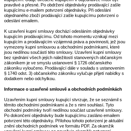
pravdivé a přesné. Po obdržení objednávky prodávající zašle
kupujícímu e-mailem potvrzení objednávky. Při odeslání
objednaného zboží prodávající zašle kupujícímu potvrzení o
odeslání emailem.
K uzavření kupní smlouvy dochází odesláním objednávky
kupujícím prodávajícímu. Od tohoto momentu vznikají mezi
kupujícím a prodávajícím vzájemná práva a povinnosti, jež jsou
vymezeny kupní smlouvou a obchodními podmínkami, které
jsou nedílnou součástí této smlouvy. Uzavření kupní smlouvy
bez sjednání všech jejích náležitostí stanovených občanským
zákoníkem je ve smyslu ustanovení § 1726 občanského
zákoníku vyloučeno. Prodávající dále v souladu s ustanovením
§ 1740 odst. 3) občanského zákoníku vylučuje přijetí nabídky s
dodatkem nebo odchylkou.
Informace o uzavřené smlouvě a obchodních podmínkách
Uzavřením kupní smlouvy kupující stvrzuje, že se seznámil s
těmito obchodními podmínkami a že s nimi souhlasí. Tyto
obchodní podmínky tvoří nedílnou součást uzavřené smlouvy.
Po dokončení objednávky bude kupujícímu zasláno emailem
potvrzení této objednávky. Přílohou tohoto potvrzení je aktuální
znění obchodních podmínek ve formátu PDF. Za okamžik