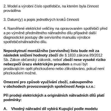
2. Model a výrobní číslo spotřebiče, na kterém byla činnost
prováděna
3. Datum(y) a popis jednotlivých kroků činnosti
4. Naměřené elektrické veličiny na opravovaném spotřebiči před
a po výměně předmětného náhradního dílu případně další
diagnostické postupy dle servisního manuálu výrobce
spotřebiče/náhradního dílu.
Neposkytnutí montážního (servisního) listu bude mít za
následek snížení hodnoty zboží
dle § 1833 zákona 89/2012
Sb. Zákon občanský zákoník, neboť
zboží nese vysoké riziko
nebezpečí úrazu elektrickým proudem
a musí být
prodávajícím opět přezkoušeno nebo zlikvidováno, pokud není
přezkoušení možné.
Omezení pro způsob využívání zboží, zakoupeného
v obchodech provozovaných společností Aveja s.r.o.:
Při prodeji elektrických a originálních náhradních dílů platí
podmínky:
A. Vhodný náhradní díl vybírá Kupující podle modelu