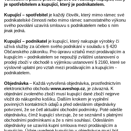
je spotřebitelem a kupující, který je podnikatelem.
Kupující – spotřebitel
je každý člověk, který mimo rámec své
podnikatelské činnosti nebo mimo rámec samostatného výkonu
svého povolání uzavírá smlouvu s podnikatelem nebo s ním
jinak jedná.
Kupující – podnikatel
je kupující, který nakupuje výrobky či
užívá služby za účelem svého podnikání v souladu s § 420
Občanského zákoníku. Pro úpravu vztahů mezi prodávajícím a
kupujícím – podnikatelem se nepoužijí zvláštní ustanovení o
prodeji zboží v obchodě s výjimkou ustanovení § 2160, které se
výslovně uplatní pro vztah mezi prodávajícím a kupujícím -
podnikatelem.
Objednávka
– Každá vytvořená objednávka, prostřednictvím
elektronického obchodu
www.aveshop.cz
, je závazná. K
objednání zvoleného zboží musí kupující dané zboží nejprve
vložit do nákupního košíku. Dalším krokem je vyplnění
povinných kontaktních údajů a před odesláním objednávky
potvrzení, že se četl aktuální obchodní podmínky. Poté odešle
objednávku, čímž kupující stvrzuje, že se seznámil s platnými
obchodními podmínkami a že s nimi souhlasí. Odesláním
objednávky se uzavírá kupní smlouva mezi prodávajícím a
kupujícím. Údaje uvedené kupujícím v objednávce musí být