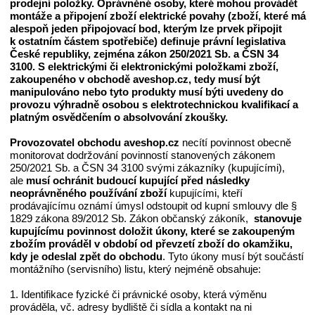
prodejní položky.
Oprávněné osoby, které mohou provádět
montáže a připojení zboží elektrické povahy
(zboží, které má
alespoň jeden připojovací bod, kterým lze prvek připojit
k ostatním částem spotřebiče)
definuje
právní legislativa
České republiky, zejména
zákon 250/2021 Sb. a ČSN 34
3100
.
S elektrickými či elektronickými položkami
zboží,
zakoupeného v obchodě
aveshop
.cz, tedy
musí být
manipulováno nebo
tyto produkty
musí býti uvedeny do
provozu výhradně osobou s elektrotechnickou kvalifikací a
platným osvědčením o absolvování zkoušky
.
Provozovatel obchodu
aveshop
.cz
necítí povinnost obecně
monitorovat dodržování povinností stanovených zákonem
250/2021 Sb. a ČSN 34 3100 svými zákazníky (kupujícími),
ale
musí ochránit budoucí kupující před následky
neoprávněného používání zboží
kupujícími, kteří
prodávajícímu oznámí úmysl odstoupit od kupní smlouvy dle §
1829 zákona 89/2012 Sb. Zákon občanský zákoník,
stanovuje
kupujícímu povinnost doložit úkony, které se zakoupeným
zbožím prováděl v období od převzetí zboží do okamžiku,
kdy je odeslal zpět do obchodu
. Tyto úkony musí být součástí
montážního (servisního) listu, který nejméně obsahuje:
1. Identifikace fyzické či právnické osoby, která výměnu
prováděla, vč. adresy bydliště či sídla a kontakt na ni