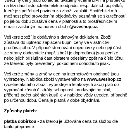
Všechny ceny jsou konečné, uváděny včetně DPH a příspěvků
na likvidaci historického elektroodpadu, resp. dalších poplatků,
které je spotřebitel povinen za zboží zaplatit. Spotřebitel má
možnost před provedením objednávky seznámit se skutečností
po jakou dobu zůstává cena v platnosti a to prostřednictvím
emailu zaslaným na adresu obcho
@aveshop.cz.
Veškeré zboží je dodáváno s daňovým dokladem. Zboží
zůstává do úplného zaplacení kupní ceny ve vlastnictví
prodávajícího. V případě stornování objednávky nebo její části
ze strany dodavatele (např. zboží je doprodáno) jsou peníze
nebo jejich příslušná část obratem odeslány zpět na číslo účtu,
ze kterého byly převedeny, pokud není dohodnuto jinak.
Veškeré změny a změny cen na internetovém obchodě jsou
vyhrazeny. Nabídka zboží vystaveného na
www.aveshop.cz
(včetně akčního zboží, výprodeje a letákových akcí) platí do
vyprodání zásob či ztráty schopnosti prodávajícího plnit,
přičemž počet akčních kusů je v nabídce vždy uveden, případně
po určenou dobu. Cena je platná v době objednání.
Způsoby plateb:
platba dobírkou
- za kterou je účtována cena za službu dle
tarifu přepravce