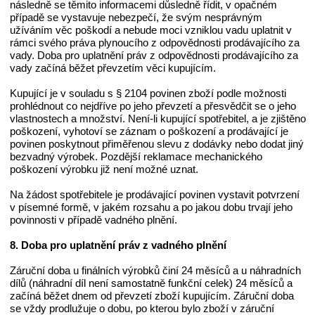
následně se těmito informacemi důsledně řídit, v opačném
případě se vystavuje nebezpečí, že svým nesprávným
užíváním věc poškodí a nebude moci vzniklou vadu uplatnit v
rámci svého práva plynoucího z odpovědnosti prodávajícího za
vady. Doba pro uplatnění práv z odpovědnosti prodávajícího za
vady začíná běžet převzetím věci kupujícím.
Kupující je v souladu s § 2104 povinen zboží podle možnosti
prohlédnout co nejdříve po jeho převzetí a přesvědčit se o jeho
vlastnostech a množství. Není-li kupující spotřebitel, a je zjištěno
poškození, vyhotoví se záznam o poškození a prodávající je
povinen poskytnout přiměřenou slevu z dodávky nebo dodat jiný
bezvadný výrobek. Pozdější reklamace mechanického
poškození výrobku již není možné uznat.
Na žádost spotřebitele je prodávající povinen vystavit potvrzení
v písemné formě, v jakém rozsahu a po jakou dobu trvají jeho
povinnosti v případě vadného plnění.
8. Doba pro uplatnění práv z vadného plnění
Záruční doba u finálních výrobků činí 24 měsíců a u náhradních
dílů (náhradní díl není samostatně funkční celek) 24 měsíců a
začíná běžet dnem od převzetí zboží kupujícím. Záruční doba
se vždy prodlužuje o dobu, po kterou bylo zboží v záruční