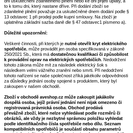
dni uskutečnění zdanitelného plnění nebo ke dni přijetí úplaty, a
to k tomu dni, který nastane dříve. Při dodání zboží se
zdanitelné plnění považuje za uskutečněné dnem dodání podle §
13 odstavec 1 při prodeji podle kupní smlouvy. Na zboží je
uplatněna základní sazba daně dle § 47 odstavec1 písmeno a).
Důležité upozornění:
Veškeré činnosti, při kterých je
nutné otevřít kryt elektrického
spotřebiče
, může provádět jen osoba specifikovaná v zákoně
250/2021 Sb., která má
dostatečnou kvalifikaci či způsobilost
k provádění oprav na elektrických spotřebičích
. Nedodržení
tohoto zákona může mít za následek elektrický šok s
následkem velmi vážného zranění nebo smrti. Při nedodržení
tohoto nařízení se naše společnost zříká jakékoliv odpovědnosti
za důsledky jednání osoby spojené s produktem, který byl
zakoupen v našem obchodě.
Zboží v obchodě
aveshop
.cz může
zakoupit jakákoliv
dospělá
osoba, jejíž právní jednání není nijak omezeno či
registrovaná právnická osoba
. Obchod prodává
převážně
zboží
, které
nelze vyhledávat podle rozměrů či
obrázků
, ale vždy je nezbytné správnou položku
vyhledat
podle identifikačního čísla spotřebiče
nebo dílu
. Seznam
kompatibilních spotřebičů je součástí obsahu parametrů