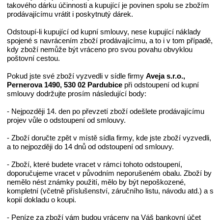
takového dárku účinnosti a kupující je povinen spolu se zbožím
prodávajícímu vrátit i poskytnutý dárek.
Odstoupí-li kupující od kupní smlouvy, nese kupující náklady
spojené s navrácením zboží prodávajícímu, a to i v tom případě,
kdy zboží nemůže být vráceno pro svou povahu obvyklou
poštovní cestou.
Pokud jste své zboží vyzvedli v sídle firmy
Aveja s.r.o.,
Pernerova 1490, 530 02 Pardubice
při odstoupení od kupní
smlouvy dodržujte prosím následující body:
- Nejpozději 14. den po převzetí zboží odešlete prodávajícímu
projev vůle o odstoupení od smlouvy.
- Zboží doručte zpět v místě sídla firmy, kde jste zboží vyzvedli,
a to nejpozději do 14 dnů od odstoupení od smlouvy.
- Zboží, které budete vracet v rámci tohoto odstoupení,
doporučujeme vracet v původním neporušeném obalu. Zboží by
nemělo nést známky použití, mělo by být nepoškozené,
kompletní (včetně příslušenství, záručního listu, návodu atd.) a s
kopií dokladu o koupi.
- Peníze za zboží vám budou vráceny na Váš bankovní účet