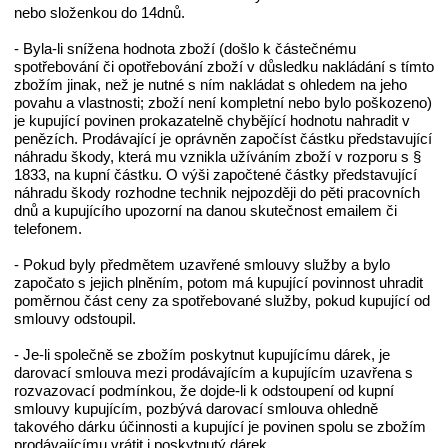
nebo složenkou do 14dnů.
- Byla-li snížena hodnota zboží (došlo k částečnému
spotřebování či opotřebování zboží v důsledku nakládání s tímto
zbožím jinak, než je nutné s ním nakládat s ohledem na jeho
povahu a vlastnosti; zboží není kompletní nebo bylo poškozeno)
je kupující povinen prokazatelně chybějící hodnotu nahradit v
penězích. Prodávající je oprávněn započíst částku představující
náhradu škody, která mu vznikla užíváním zboží v rozporu s §
1833, na kupní částku. O výši započtené částky představující
náhradu škody rozhodne technik nejpozději do pěti pracovních
dnů a kupujícího upozorní na danou skutečnost emailem či
telefonem.
- Pokud byly předmětem uzavřené smlouvy služby a bylo
započato s jejich plněním, potom má kupující povinnost uhradit
poměrnou část ceny za spotřebované služby, pokud kupující od
smlouvy odstoupil.
- Je-li společně se zbožím poskytnut kupujícímu dárek, je
darovací smlouva mezi prodávajícím a kupujícím uzavřena s
rozvazovací podmínkou, že dojde-li k odstoupení od kupní
smlouvy kupujícím, pozbývá darovací smlouva ohledně
takového dárku účinnosti a kupující je povinen spolu se zbožím
prodávajícímu vrátit i poskytnutý dárek.