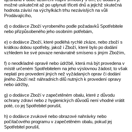
možné uskutečnit až po uplynutí třiceti dnů a jejichž skutečná
hodnota závisí na výchylkách trhu nezávislých na vůli
Prodávajícího,
d) o dodávce Zboží vyrobeného podle požadavků Spotřebitele
nebo přizpůsobeného jeho osobním potřebám,
e) o dodávce Zboží, které podléhá rychlé zkáze, nebo zboží s
krátkou dobou spotřeby, jakož i Zboží, které bylo po dodání
vzhledem ke své povaze nenávratně smíseno s jiným Zbožím,
f) o neodkladné opravě nebo údržbě, která má být provedena v
místě určeném Spotřebitelem na jeho výslovnou žádost; to však
neplatí pro provedení jiných než vyžádaných oprav či dodání
jiného Zboží než náhradních dílů nutných k provedení opravy
nebo údržby,
g) o dodávce Zboží v zapečetěném obalu, které z důvodu
ochrany zdraví nebo z hygienických důvodů není vhodné vrátit
poté, co jej Spotřebitel porušil,
h) o dodávce zvukové nebo obrazové nahrávky nebo
počítačového programu v zapečetěném obalu, pokud jej
Spotřebitel porušil,