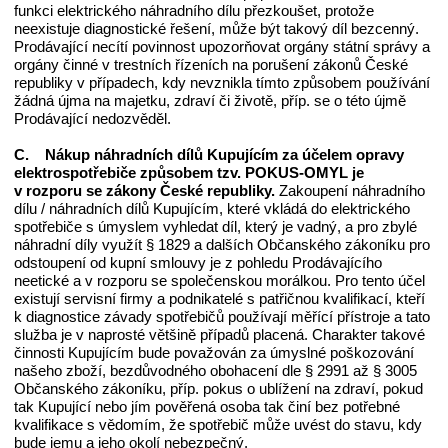
funkci elektrického náhradního dílu přezkoušet, protože
neexistuje diagnostické řešení, může být takový díl bezcenný.
Prodávající necítí povinnost upozorňovat orgány státní správy a
orgány činné v trestních řízeních na porušení zákonů České
republiky v případech, kdy nevznikla tímto způsobem používání
žádná újma na majetku, zdraví či životě, příp. se o této újmě
Prodávající nedozvěděl.
C. Nákup náhradních dílů Kupujícím za účelem opravy
elektrospotřebiče způsobem tzv. POKUS-OMYL je
v rozporu se zákony České republiky.
Zakoupení náhradního
dílu / náhradních dílů Kupujícím, které vkládá do elektrického
spotřebiče s úmyslem vyhledat díl, který je vadný, a pro zbylé
náhradní díly využít § 1829 a dalších Občanského zákoníku pro
odstoupení od kupní smlouvy je z pohledu Prodávajícího
neetické a v rozporu se společenskou morálkou. Pro tento účel
existují servisní firmy a podnikatelé s patřičnou kvalifikací, kteří
k diagnostice závady spotřebičů používají měřící přístroje a tato
služba je v naprosté většině případů placená. Charakter takové
činnosti Kupujícím bude považován za úmyslné poškozování
našeho zboží, bezdůvodného obohacení dle § 2991 až § 3005
Občanského zákoníku, příp. pokus o ublížení na zdraví, pokud
tak Kupující nebo jím pověřená osoba tak činí bez potřebné
kvalifikace s vědomím, že spotřebič může uvést do stavu, kdy
bude jemu a jeho okolí nebezpečný.