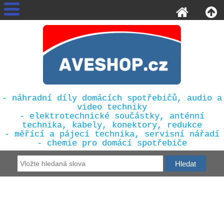
- náhradní díly domácích spotřebičů, audio a
video techniky
- elektrotechnické součástky, anténní
technika, kabely, konektory, redukce
- měřící a pájecí technika, servisní nářadí
- chemie pro domácí spotřebiče