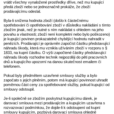
vrátit všechny vynaložené prostředky dříve, než mu kupující
předá zboží nebo se jednoznačně prokáže, že zboží
prodávajícímu odeslal.
Byla-li snížena hodnota zboží (došlo k částečnému
spotřebování či opotřebování zboží v důsledku nakládání s tímto
zbožím jinak, než je nutné s ním nakládat s ohledem na jeho
povahu a vlastnosti; zboží není kompletní nebo bylo poškozeno)
je kupující povinen prokazatelně chybějící hodnotu nahradit v
penězích. Prodávající je oprávněn započíst částku představující
náhradu škody, která mu vznikla užíváním zboží v rozporu s §
1833, na kupní částku. O výši započtené částky představující
náhradu škody rozhodne technik nejpozději do pěti pracovních
dnů a kupujícího upozorní na danou skutečnost emailem či
telefonem.
Pokud byly předmětem uzavřené smlouvy služby a bylo
započato s jejich plněním, potom má kupující povinnost uhradit
poměrnou část ceny za spotřebované služby, pokud kupující od
smlouvy odstoupil.
Je-li společně se zbožím poskytnut kupujícímu dárek, je
darovací smlouva mezi prodávajícím a kupujícím uzavřena s
rozvazovací podmínkou, že dojde-li k odstoupení od kupní
smlouvy kupujícím, pozbývá darovací smlouva ohledně