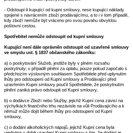
- Odstoupí-li kupující od kupní smlouvy, nese kupující náklady
spojené s navrácením zboží prodávajícímu, a to i v tom případě,
kdy zboží nemůže být vráceno pro svou povahu obvyklou
poštovní cestou.
Spotřebitel nemůže odstoupit od
kupní
sml
o
uv
y
Kupující není dále oprávněn odstoupit od uzavřené smlouvy
ve smyslu ust. § 1837 občanského zákoníku:
a) o poskytování Služeb, jestliže byly v plném rozsahu
poskytnuty; v případě plnění za úplatu, pouze pokud započalo s
předchozím výslovným souhlasem Spotřebitele před uplynutím
lhůty pro odstoupení od Kupní smlouvy a Prodávající před
uzavřením Kupní smlouvy poučil Spotřebitele, že poskytnutím
plnění zaniká právo odstoupit od Kupní smlouvy,
b) o dodávce Zboží nebo Služby, jejichž Kupní cena závisí na
výchylkách finančního trhu nezávisle na vůli Prodávajícího a k
němuž může dojít během lhůty pro odstoupení od Kupní
smlouvy,
c) o dodání alkoholických nápojů, jejichž Kupní cena byla
ujednána v době uzavření Kupní smlouvy s tím, že dodání je