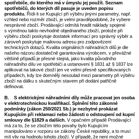
spotřebiče, do kterého má v úmyslu jej použít. Seznam
spotřebičů, do kterých díl pasuje je uveden
popisu
produktu
.
Řídí-li se Kupující při výběru jinými parametry, např.
vzhled nebo rozměr zboží, je velmi pravděpodobné, že vybere
nesprávné zboží. Prodávající odmítá hradit náklady spojené
s výměnou takto nevhodně objednaného zboží, protože při
výběru zboží poskytuje dostatek informací pro správný výběr a
zároveň poskytuje mailovou adresu pro zodpovězení
technických dotazů. Kvalita originálních náhradních dílů je dle
našeho názoru dostatečně garantována výrobcem, v převážné
většině případů je přesné stejná, jako kvalita původního
náhradního dílu ve spotřebiči a ustanovení § 1831 až § 1837 lze
aplikovat na takové zboží jen ve velmi přesně specifikovaných
případech, kdy lze domnělý nesoulad mezi parametry při výběru
zboží na dálku s skutečným stavem při dodání patřičně
definovat.
B. S elektrickými náhradními díly může pracovat jen osoba
v elektrotechnickou kvalifikací. Splnění této zákonné
podmínky (zákon 250/2021 Sb.) je nezbytné prokázat
Kupujícím při reklamaci nebo žádosti o odstoupení od kupní
smlouvy dle §1829 a dalších.
V opačném případě Prodávající
má za to, že se zbožím této povahy bylo Kupujícím
manipulováno v rozporu se zákony České republiky, a to musí
mít vliv na hodnotu tohoto zboží. V případě, že není možné