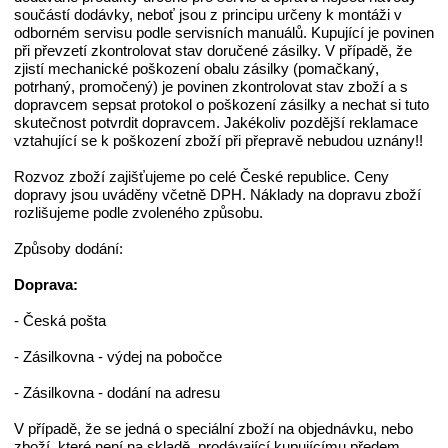
součástí dodávky, neboť jsou z principu určeny k montáži v
odborném servisu podle servisních manuálů. Kupující je povinen
při převzetí zkontrolovat stav doručené zásilky. V případě, že
zjistí mechanické poškození obalu zásilky (pomačkaný,
potrhaný, promočený) je povinen zkontrolovat stav zboží a s
dopravcem sepsat protokol o poškození zásilky a nechat si tuto
skutečnost potvrdit dopravcem. Jakékoliv pozdější reklamace
vztahující se k poškození zboží při přepravě nebudou uznány!!
Rozvoz zboží zajišťujeme po celé České republice. Ceny
dopravy jsou uváděny včetně DPH. Náklady na dopravu zboží
rozlišujeme podle zvoleného způsobu.
Způsoby dodání:
Doprava:
- Česká pošta
- Zásilkovna - výdej na pobočce
- Zásilkovna - dodání na adresu
V případě, že se jedná o speciální zboží na objednávku, nebo
zboží, které není na skladě, prodávající kupujícímu předem