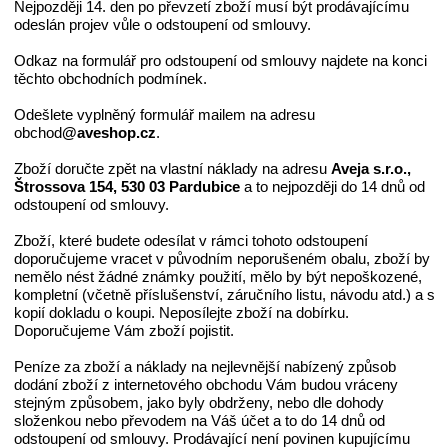
Nejpozději 14. den po převzetí zboží musí být prodávajícímu
odeslán projev vůle o odstoupení od smlouvy.
Odkaz na formulář pro odstoupení od smlouvy najdete na konci
těchto obchodních podmínek.
Odešlete vyplněný formulář mailem na adresu
obchod
@aveshop.cz
.
Zboží doručte zpět na vlastní náklady na adresu
Aveja s.r.o.,
Štrossova
1
5
4, 530 0
3
Pardubice
a to nejpozději do 14 dnů od
odstoupení od smlouvy.
Zboží, které budete odesílat v rámci tohoto odstoupení
doporučujeme vracet v původním neporušeném obalu, zboží by
nemělo nést žádné známky použití, mělo by být nepoškozené,
kompletní (včetně příslušenství, záručního listu, návodu atd.) a s
kopií dokladu o koupi. Neposílejte zboží na dobírku.
Doporučujeme Vám zboží pojistit.
Peníze za zboží a náklady na nejlevnější nabízený způsob
dodání zboží z internetového obchodu Vám budou vráceny
stejným způsobem, jako byly obdrženy, nebo dle dohody
složenkou nebo převodem na Váš účet a to do 14 dnů od
odstoupení od smlouvy. Prodávající není povinen kupujícímu