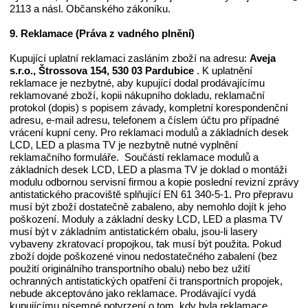
2113 a násl. Občanského zákoníku.
9. Reklamace (Práva z vadného plnění)
Kupující uplatní reklamaci zasláním zboží na adresu:
Aveja
s.r.o.,
Štrossova 154
, 530 0
3
Pardubice
. K uplatnění
reklamace je nezbytné, aby kupující dodal prodávajícímu
reklamované zboží, kopii nákupního dokladu, reklamační
protokol (dopis) s popisem závady, kompletní korespondenční
adresu, e-mail adresu, telefonem a číslem účtu pro případné
vrácení kupní ceny. Pro reklamaci modulů a základních desek
LCD, LED a plasma TV je nezbytně nutné vyplnění
reklamačního formuláře. Součástí reklamace modulů a
základních desek LCD, LED a plasma TV je doklad o montáži
modulu odbornou servisní firmou a kopie poslední revizní zprávy
antistatického pracoviště splňující EN 61 340-5-1. Pro přepravu
musí být zboží dostatečně zabaleno, aby nemohlo dojít k jeho
poškození. Moduly a základní desky LCD, LED a plasma TV
musí být v základním antistatickém obalu, jsou-li lasery
vybaveny zkratovací propojkou, tak musí být použita. Pokud
zboží dojde poškozené vinou nedostatečného zabalení (bez
použití originálního transportního obalu) nebo bez užití
ochranných antistatických opatření či transportních propojek,
nebude akceptováno jako reklamace. Prodávající vydá
kupujícímu písemné potvrzení o tom, kdy byla reklamace