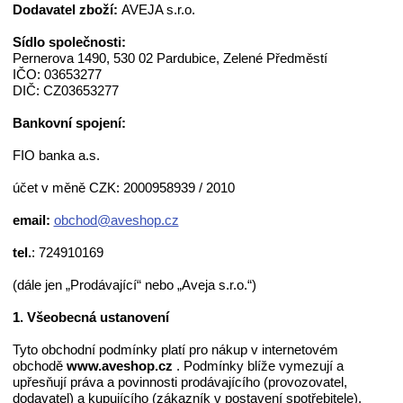
Dodavatel zboží:
AVEJA s.r.o.
Sídlo společnosti:
Pernerova 1490, 530 02 Pardubice, Zelené Předměstí
IČO: 03653277
DIČ: CZ03653277
Bankovní spojení:
FIO banka a.s.
účet v měně CZK: 2000958939 / 2010
email:
obchod@aveshop.cz
tel.
: 724910169
(dále jen „Prodávající“ nebo „Aveja s.r.o.“)
1. Všeobecná ustanovení
Tyto obchodní podmínky platí pro nákup v internetovém
obchodě
www.aveshop.cz
. Podmínky blíže vymezují a
upřesňují práva a povinnosti prodávajícího (provozovatel,
dodavatel) a kupujícího (zákazník v postavení spotřebitele).