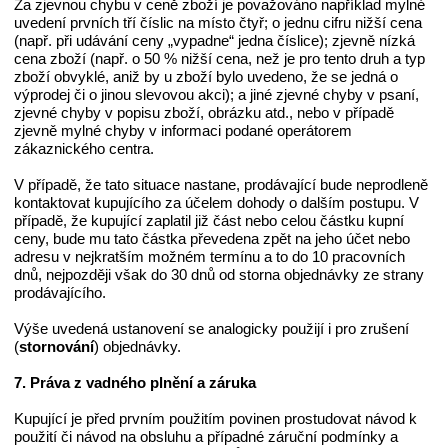
Za zjevnou chybu v ceně zboží je považováno například mylné
uvedení prvních tří číslic na místo čtyř; o jednu cifru nižší cena
(např. při udávání ceny „vypadne“ jedna číslice); zjevně nízká
cena zboží (např. o 50 % nižší cena, než je pro tento druh a typ
zboží obvyklé, aniž by u zboží bylo uvedeno, že se jedná o
výprodej či o jinou slevovou akci); a jiné zjevné chyby v psaní,
zjevné chyby v popisu zboží, obrázku atd., nebo v případě
zjevně mylné chyby v informaci podané operátorem
zákaznického centra.
V případě, že tato situace nastane, prodávající bude neprodleně
kontaktovat kupujícího za účelem dohody o dalším postupu. V
případě, že kupující zaplatil již část nebo celou částku kupní
ceny, bude mu tato částka převedena zpět na jeho účet nebo
adresu v nejkratším možném termínu a to do 10 pracovních
dnů, nejpozději však do 30 dnů od storna objednávky ze strany
prodávajícího.
Výše uvedená ustanovení se analogicky použijí i pro zrušení
(
stornování
) objednávky.
7. Práva z vadného plnění a záruka
Kupující je před prvním použitím povinen prostudovat návod k
použití či návod na obsluhu a případné záruční podmínky a