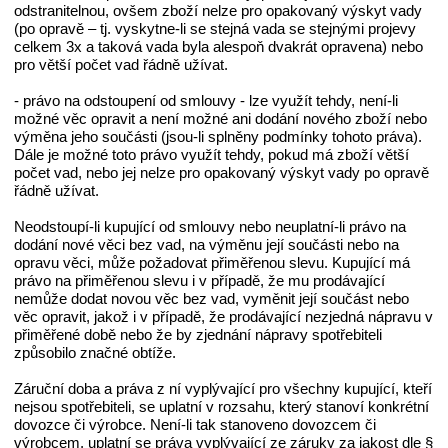
odstranitelnou, ovšem zboží nelze pro opakovaný výskyt vady
(po opravě – tj. vyskytne-li se stejná vada se stejnými projevy
celkem 3x a taková vada byla alespoň dvakrát opravena) nebo
pro větší počet vad řádně užívat.
- právo na odstoupení od smlouvy - lze využít tehdy, není-li
možné věc opravit a není možné ani dodání nového zboží nebo
výměna jeho součásti (jsou-li splněny podmínky tohoto práva).
Dále je možné toto právo využít tehdy, pokud má zboží větší
počet vad, nebo jej nelze pro opakovaný výskyt vady po opravě
řádně užívat.
Neodstoupí-li kupující od smlouvy nebo neuplatní-li právo na
dodání nové věci bez vad, na výměnu její součásti nebo na
opravu věci, může požadovat přiměřenou slevu. Kupující má
právo na přiměřenou slevu i v případě, že mu prodávající
nemůže dodat novou věc bez vad, vyměnit její součást nebo
věc opravit, jakož i v případě, že prodávající nezjedná nápravu v
přiměřené době nebo že by zjednání nápravy spotřebiteli
způsobilo značné obtíže.
Záruční doba a práva z ní vyplývající pro všechny kupující, kteří
nejsou spotřebiteli, se uplatní v rozsahu, který stanoví konkrétní
dovozce či výrobce. Není-li tak stanoveno dovozcem či
výrobcem, uplatní se práva vyplývající ze záruky za jakost dle §