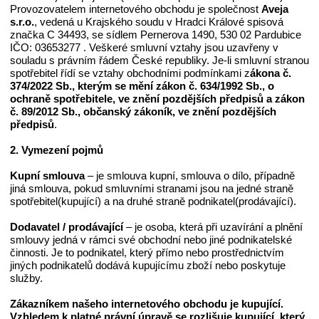
Provozovatelem internetového obchodu je společnost
Aveja
s.r.o.
, vedená u Krajského soudu v Hradci Králové spisová
značka C 34493, se sídlem Pernerova 1490, 530 02 Pardubice
IČO: 03653277 . Veškeré smluvní vztahy jsou uzavřeny v
souladu s právním řádem České republiky. Je-li smluvní stranou
spotřebitel řídí se vztahy obchodními podmínkami z
ákona č.
374/2022 Sb., kterým se mění zákon č. 634/1992 Sb., o
ochraně spotřebitele, ve znění pozdějších předpisů a zákon
č. 89/2012 Sb., občanský zákoník, ve znění pozdějších
předpisů
.
2. Vymezení pojmů
Kupní
smlouva
– je smlouva kupní, smlouva o dílo, případně
jiná smlouva, pokud smluvními stranami jsou na jedné straně
spotřebitel(kupující) a na druhé straně podnikatel(prodávající).
Dodavatel / prodávající
– je osoba, která při uzavírání a plnění
smlouvy jedná v rámci své obchodní nebo jiné podnikatelské
činnosti. Je to podnikatel, který přímo nebo prostřednictvím
jiných podnikatelů dodává kupujícímu zboží nebo poskytuje
služby.
Zákazníkem našeho internetového obchodu je kupující.
Vzhledem k platné právní úpravě se rozlišuje kupující, který