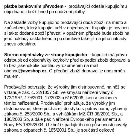
platba bankovním převodem
- prodávající odešle kupujícímu
objednané zboží ihned po obdržení platby
Na základě volby kupujícího prodávající dodá zboží na místo a
způsobem, který kupující určí v objednávce. Kupující je povinen
si takto dodané zboží převzít, v opačném případě bude zboží na
jeho náklady uskladněno a po domluvě také již na jeho náklady
znovu odesláno.
Storno objednávky ze strany kupujícího
– kupující má právo
odstoupit od objednávky kdykoliv před expedicí zboží dopravci a
to bez jakéhokoliv postihu vyrozuměním na mail
obchod
@aveshop.cz
. O předání zboží dopravci je upozorněn
mailem.
Prodávající potvrzuje, že výrobky jím distribuované, na něž se
vztahuje zák. č. 22/1997 Sb. ve smyslu nařízení vlády č.
173/1997, 179/2001, 17/2003 a 616/2006, jsou v souladu s
těmito nařízeními. Prodávající prohlašuje, že výrobky jím
distribuované, které přicházejí do styku s potravinami, vyhovují
zákonu č. 258/2000 Sb., a vyhláškám MZ ČR 38/2001 Sb., a
186/2003 Sb, a dále pak Nařízení Evropského parlamentu a
Rady ES 1935/2004. U zboží spadajícího do působnosti novely
zákona o odpadech č. 185/2001 Sb., je součástí celkové