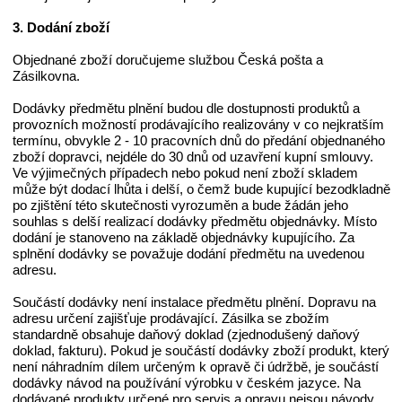
3. Dodání zboží
Objednané zboží doručujeme službou Česká pošta a
Zásilkovna.
Dodávky předmětu plnění budou dle dostupnosti produktů a
provozních možností prodávajícího realizovány v co nejkratším
termínu, obvykle 2 - 10 pracovních dnů do předání objednaného
zboží dopravci, nejdéle do 30 dnů od uzavření kupní smlouvy.
Ve výjimečných případech nebo pokud není zboží skladem
může být dodací lhůta i delší, o čemž bude kupující bezodkladně
po zjištění této skutečnosti vyrozuměn a bude žádán jeho
souhlas s delší realizací dodávky předmětu objednávky. Místo
dodání je stanoveno na základě objednávky kupujícího. Za
splnění dodávky se považuje dodání předmětu na uvedenou
adresu.
Součástí dodávky není instalace předmětu plnění. Dopravu na
adresu určení zajišťuje prodávající. Zásilka se zbožím
standardně obsahuje daňový doklad (zjednodušený daňový
doklad, fakturu). Pokud je součástí dodávky zboží produkt, který
není náhradním dílem určeným k opravě či údržbě, je součástí
dodávky návod na používání výrobku v českém jazyce. Na
dodávané produkty určené pro servis a opravu nejsou návody