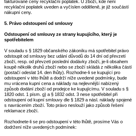
fakturované ceny recyklační poplatek. U zboží, kde není
recyklační poplatek uveden a vyčíslen odděleně, je již součástí
nákupní ceny.
5. Právo odstoupení od smlouvy
Odstoupení od smlouvy ze strany kupujícího, který je
spotřebitelem
V souladu s § 1829 občanského zákoníku má spotřebitel právo
odstoupit od smlouvy bez udání důvodů do 14 dní od převzetí
zboží, resp. od převzetí poslední dodávky zboží, je-li obsahem
koupě několik druhů zboží nebo se zboží skládá z několika částí
(postačí odeslat 14. den lhůty). Rozhodne-li se kupující pro
odstoupení v této lhůtě a dodrží níže uvedené podmínky, bude
mu vrácena kupní cena a náklady na nejlevnější nabízený
způsob dodání zboží od prodejce ke kupujícímu. V souladu s §
1820 odst. 1 písm. g) a § 1832 odst. 3 nese spotřebitel při
odstoupení od kupní smlouvy dle § 1829 a násl. náklady spojené
s navrácením zboží. Toto právo neslouží jako způsob řešení
reklamace zboží.
Rozhodnete-li se pro odstoupení v této lhůtě, prosíme Vás o
dodržení níže uvedených podmínek: