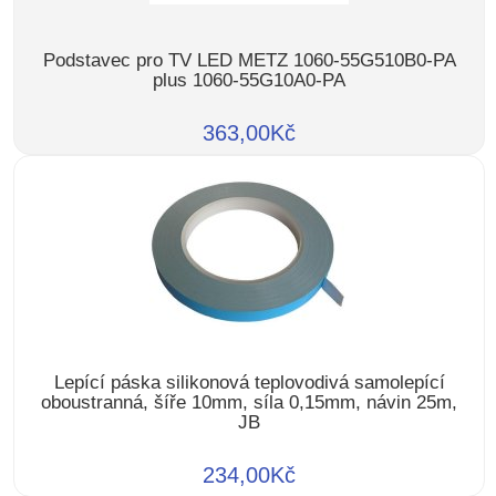
Podstavec pro TV LED METZ 1060-55G510B0-PA
plus 1060-55G10A0-PA
363,00Kč
Lepící páska silikonová teplovodivá samolepící
oboustranná, šíře 10mm, síla 0,15mm, návin 25m,
JB
234,00Kč