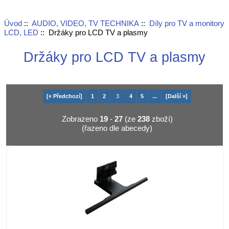
Úvod
::
AUDIO, VIDEO, TV TECHNIKA
::
Díly pro TV a monitory
LCD, LED
:: Držáky pro LCD TV a plasmy
Držáky pro LCD TV a plasmy
[« Předchozí]
1
2
3
4
5
...
[Další »]
Zobrazeno
19
-
27
(ze
238
zboží)
(řazeno dle abecedy)