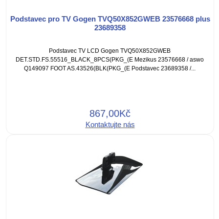
Podstavec pro TV Gogen TVQ50X852GWEB 23576668 plus
23689358
Podstavec TV LCD Gogen TVQ50X852GWEB
DET.STD.FS.55516_BLACK_8PCS(PKG_(E Mezikus 23576668 / aswo
Q149097 FOOT AS.43526(BLK(PKG_(E Podstavec 23689358 /...
867,00Kč
Kontaktujte nás