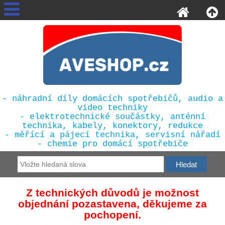
- náhradní díly domácích spotřebičů, audio a
video techniky
- elektrotechnické součástky, anténní
technika, kabely, konektory, redukce
- měřící a pájecí technika, servisní nářadí
- chemie pro domácí spotřebiče
Z technických důvodů je možnost
objednání pozastavena, děkujeme za
pochopení.