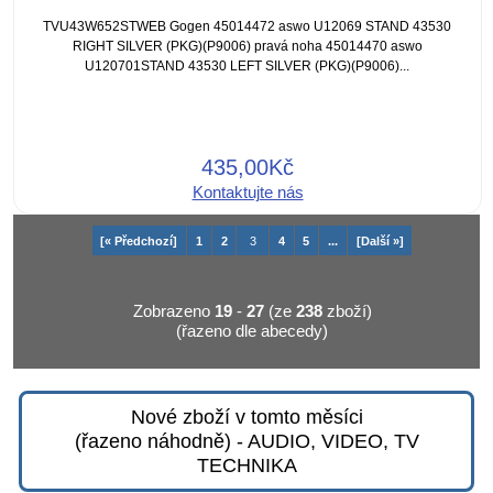
TVU43W652STWEB Gogen 45014472 aswo U12069 STAND 43530
RIGHT SILVER (PKG)(P9006) pravá noha 45014470 aswo
U120701STAND 43530 LEFT SILVER (PKG)(P9006)...
435,00Kč
Kontaktujte nás
[« Předchozí]
1
2
3
4
5
...
[Další »]
Zobrazeno
19
-
27
(ze
238
zboží)
(řazeno dle abecedy)
Nové zboží v tomto měsíci
(řazeno náhodně) - AUDIO, VIDEO, TV
TECHNIKA