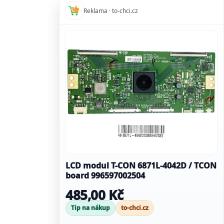
Reklama · to-chci.cz
LCD modul T-CON 6871L-4042D / TCON
board 996597002504
485,00 Kč
Tip na nákup
to-chci.cz