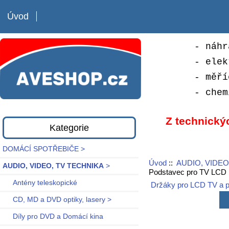
Úvod
- náhr
- elek
- měří
- chem
Z technický
Kategorie
DOMÁCÍ SPOTŘEBIČE >
Úvod
::
AUDIO, VIDEO
AUDIO, VIDEO, TV TECHNIKA
>
Podstavec pro TV LCD 
Antény teleskopické
Držáky pro LCD TV a 
CD, MD a DVD optiky, lasery >
Díly pro DVD a Domácí kina