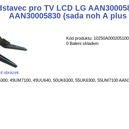
dstavec pro TV LCD LG AAN300058
AAN30005830 (sada noh A plus
Kód produktu: 10250A000205100
0 Balení skladem
it obrázek
6300, 49UM7100, 49UU640, 50UK6300, 55UK6300, 55UM7100 AAN