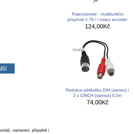
Potenciometr - multifunkční
přepínač č.78 / / rotary encoder
124,00Kč
lší
Redukce pětikolíku DIN (samec) /
2 x CINCH (samice) 0,2m
74,00Kč
ontáž, nastavení, případně i