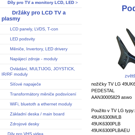
Díly pro TV a monitory LCD, LED
>
Po
Držáky pro LCD TV a
plasmy
LCD panely, LVDS, T-con
LED podsvity
Měniče, Invertory, LED drivery
Napájecí zdroje - moduly
Ovládání, MULTIJOG, JOYSTICK,
IR/RF moduly
zvětš
nožičky TV LG 49UK
Síťové napaječe
PEDESTAL
Transformátory měniče podsvícení
AAN30005829 aswo
WiFi, bluetoth a ethernet moduly
Použito v TV LG typy:
Základní deska / main board
49UK6300MLB
49UK6300PLB
Zdrojové desky
49UK6300PLBAEU
Díly pro VHS videa