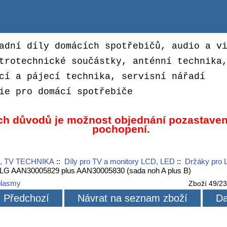
adní díly domácích spotřebičů, audio a v
trotechnické součástky, anténní technika
cí a pájecí technika, servisní nářadí
ie pro domácí spotřebiče
ch důvodů je možnost objednání pozastaven
pochopení.
, TV TECHNIKA
::
Díly pro TV a monitory LCD, LED
::
Držáky pro 
LG AAN30005829 plus AAN30005830 (sada noh A plus B)
plasmy
Zboží 49/2
Předchozí
Návrat na seznam zboží
Da