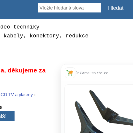
ideo techniky
, kabely, konektory, redukce
a, děkujeme za
Reklama · to-chci.cz
LCD TV a plasmy
::
38
lší