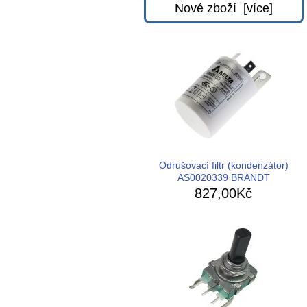
Nové zboží [více]
Odrušovací filtr (kondenzátor)
AS0020339 BRANDT
827,00Kč