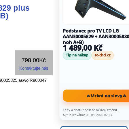
29 plus
 B)
Podstavec pro TV LCD LG
AAN30005829 + AAN30005830
noh A+B)
1 489,00 Kč
Tip na nákup
to-chci.cz
798,00Kč
Kontaktujte nás
30005829 aswo R869947
🔥
Mrkni na slevy
🔥
Ceny a dostupnost se můžou změnit.
Aktualizováno: 06. 08. 2026 02:13