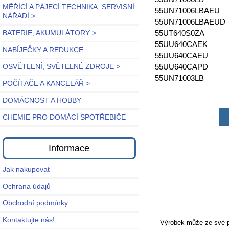
MĚŘÍCÍ A PÁJECÍ TECHNIKA, SERVISNÍ
55UN71006LBAEU
NÁŘADÍ >
55UN71006LBAEUD
55UT640S0ZA
BATERIE, AKUMULÁTORY >
55UU640CAEK
NABÍJEČKY A REDUKCE
55UU640CAEU
55UU640CAPD
OSVĚTLENÍ, SVĚTELNÉ ZDROJE >
55UN71003LB
POČÍTAČE A KANCELÁŘ >
DOMÁCNOST A HOBBY
CHEMIE PRO DOMÁCÍ SPOTŘEBIČE
Informace
Jak nakupovat
Ochrana údajů
Obchodní podmínky
Kontaktujte nás!
Výrobek může ze své po