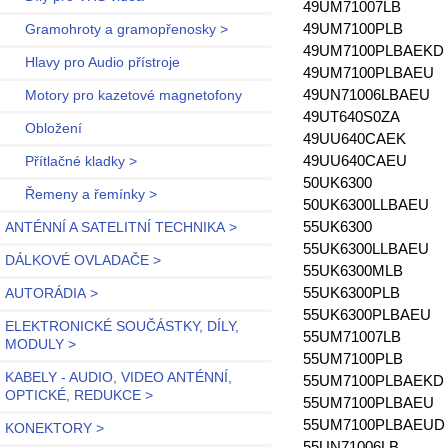
49UM71007LB
49UM7100PLB
Gramohroty a gramopřenosky >
49UM7100PLBAEKD
Hlavy pro Audio přístroje
49UM7100PLBAEU
49UN71006LBAEU
Motory pro kazetové magnetofony
49UT640S0ZA
Obložení
49UU640CAEK
49UU640CAEU
Přítlačné kladky >
50UK6300
Řemeny a řemínky >
50UK6300LLBAEU
55UK6300
ANTÉNNÍ A SATELITNÍ TECHNIKA >
55UK6300LLBAEU
DÁLKOVÉ OVLADAČE >
55UK6300MLB
55UK6300PLB
AUTORÁDIA >
55UK6300PLBAEU
ELEKTRONICKÉ SOUČÁSTKY, DÍLY,
55UM71007LB
MODULY >
55UM7100PLB
KABELY - AUDIO, VIDEO ANTÉNNÍ,
55UM7100PLBAEKD
OPTICKÉ, REDUKCE >
55UM7100PLBAEU
55UM7100PLBAEU
KONEKTORY >
55UN71006LB