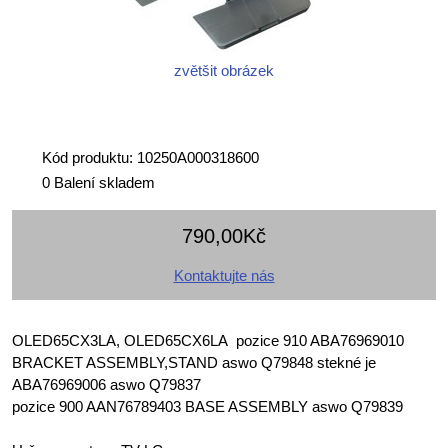
zvětšit obrázek
Kód produktu: 10250A000318600
0 Balení skladem
790,00Kč
Kontaktujte nás
OLED65CX3LA, OLED65CX6LA pozice 910 ABA76969010
BRACKET ASSEMBLY,STAND aswo Q79848 stekné je
ABA76969006 aswo Q79837
pozice 900 AAN76789403 BASE ASSEMBLY aswo Q79839