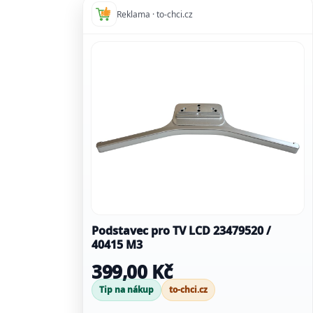
Reklama · to-chci.cz
Podstavec pro TV LCD 23479520 /
40415 M3
399,00 Kč
Tip na nákup
to-chci.cz