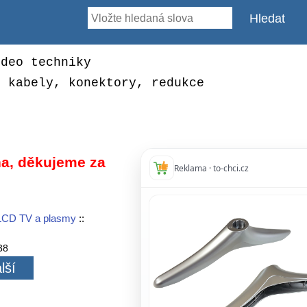
ideo techniky
, kabely, konektory, redukce
a, děkujeme za
Reklama · to-chci.cz
LCD TV a plasmy
::
38
lší