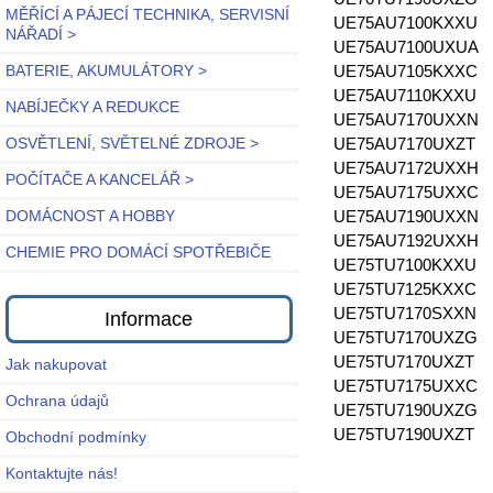
MĚŘÍCÍ A PÁJECÍ TECHNIKA, SERVISNÍ
UE75AU7100KXXU
NÁŘADÍ >
UE75AU7100UXUA
UE75AU7105KXXC
BATERIE, AKUMULÁTORY >
UE75AU7110KXXU
NABÍJEČKY A REDUKCE
UE75AU7170UXXN
UE75AU7170UXZT
OSVĚTLENÍ, SVĚTELNÉ ZDROJE >
UE75AU7172UXXH
POČÍTAČE A KANCELÁŘ >
UE75AU7175UXXC
UE75AU7190UXXN
DOMÁCNOST A HOBBY
UE75AU7192UXXH
CHEMIE PRO DOMÁCÍ SPOTŘEBIČE
UE75TU7100KXXU
UE75TU7125KXXC
UE75TU7170SXXN
Informace
UE75TU7170UXZG
UE75TU7170UXZT
Jak nakupovat
UE75TU7175UXXC
Ochrana údajů
UE75TU7190UXZG
UE75TU7190UXZT
Obchodní podmínky
Kontaktujte nás!