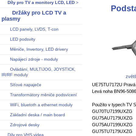
Díly pro TV a monitory LCD, LED
>
Podst
Držáky pro LCD TV a
plasmy
LCD panely, LVDS, T-con
LED podsvity
Měniče, Invertory, LED drivery
Napájecí zdroje - moduly
Ovládání, MULTIJOG, JOYSTICK,
IR/RF moduly
zvětš
UE75TU7172U Pravá n
Síťové napaječe
Levá noha BN96-5086
Transformátory měniče podsvícení
Použito v typech TV 
WiFi, bluetoth a ethernet moduly
GU70TU7199UXZG
Základní deska / main board
GU75AU7179UXZG
GU75AU7199UXZG
Zdrojové desky
GU75TU7179UXZG
Díly pro VHS videa