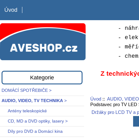
Úvod
- náhr
- elek
- měří
- chem
Z technický
Kategorie
DOMÁCÍ SPOTŘEBIČE >
Úvod
::
AUDIO, VIDEO
AUDIO, VIDEO, TV TECHNIKA
>
Podstavec pro TV LED
Antény teleskopické
Držáky pro LCD TV a 
CD, MD a DVD optiky, lasery >
Díly pro DVD a Domácí kina