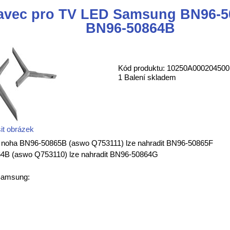
avec pro TV LED Samsung BN96-5
BN96-50864B
Kód produktu: 10250A000204500
1 Balení skladem
it obrázek
oha BN96-50865B (aswo Q753111) lze nahradit BN96-50865F
4B (aswo Q753110) lze nahradit BN96-50864G
Samsung: