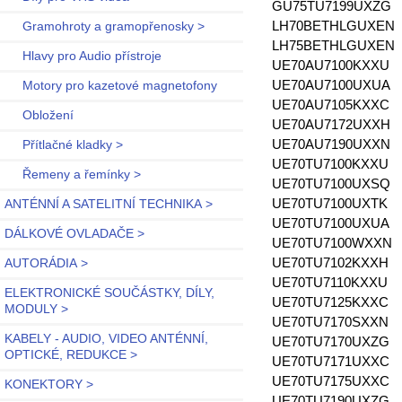
GU75TU7199UXZG
LH70BETHLGUXEN
Gramohroty a gramopřenosky >
LH75BETHLGUXEN
Hlavy pro Audio přístroje
UE70AU7100KXXU
UE70AU7100UXUA
Motory pro kazetové magnetofony
UE70AU7105KXXC
Obložení
UE70AU7172UXXH
UE70AU7190UXXN
Přítlačné kladky >
UE70TU7100KXXU
Řemeny a řemínky >
UE70TU7100UXSQ
UE70TU7100UXTK
ANTÉNNÍ A SATELITNÍ TECHNIKA >
UE70TU7100UXUA
DÁLKOVÉ OVLADAČE >
UE70TU7100WXXN
UE70TU7102KXXH
AUTORÁDIA >
UE70TU7110KXXU
ELEKTRONICKÉ SOUČÁSTKY, DÍLY,
UE70TU7125KXXC
MODULY >
UE70TU7170SXXN
KABELY - AUDIO, VIDEO ANTÉNNÍ,
UE70TU7170UXZG
OPTICKÉ, REDUKCE >
UE70TU7171UXXC
UE70TU7175UXXC
KONEKTORY >
UE70TU7190UXZG