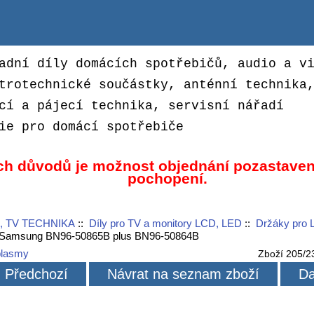
adní díly domácích spotřebičů, audio a v
trotechnické součástky, anténní technika
cí a pájecí technika, servisní nářadí
ie pro domácí spotřebiče
ch důvodů je možnost objednání pozastaven
pochopení.
, TV TECHNIKA
::
Díly pro TV a monitory LCD, LED
::
Držáky pro 
 Samsung BN96-50865B plus BN96-50864B
plasmy
Zboží 205/2
Předchozí
Návrat na seznam zboží
Da