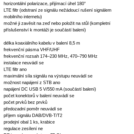
horizontální polarizace, přijímací úhel 180°
LTE filtr (odstraní ze signálu nežádoucí rušení signálem
mobilního internetu)
možné ji zavěsit na zeď nebo položit na stůl (kompletní
příslušenství k montáži je součástí balení)
délka koaxiálního kabelu v balení 8,5 m
frekvenční pásma VHF/UHF
frekvenční rozsah 174–230 MHz, 470–790 MHz
instalace neuvádí se
LTE filtr ano
maximální síla signálu na výstupu neuvádí se
možnost napájení z STB ano
napájení DC USB 5 V/550 mA (součástí balení)
počet konektorů v balení neuvádí se
počet prvků bez prvků
předozadní poměr neuvádí se
příjem signálu DAB/DVB-T/T2
prodejní obal 1 ks, krabice
regulace zesílení ne