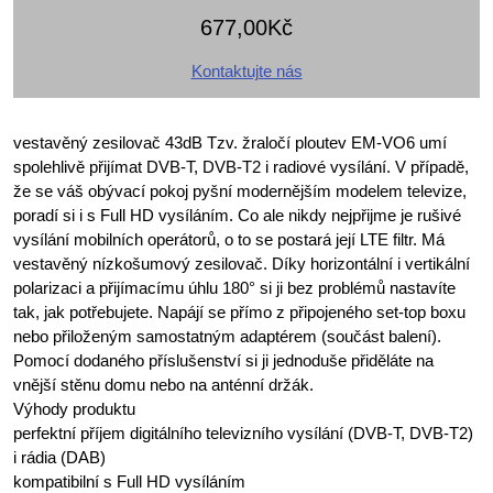
677,00Kč
Kontaktujte nás
vestavěný zesilovač 43dB Tzv. žraločí ploutev EM-VO6 umí
spolehlivě přijímat DVB-T, DVB-T2 i radiové vysílání. V případě,
že se váš obývací pokoj pyšní modernějším modelem televize,
poradí si i s Full HD vysíláním. Co ale nikdy nejpřijme je rušivé
vysílání mobilních operátorů, o to se postará její LTE filtr. Má
vestavěný nízkošumový zesilovač. Díky horizontální i vertikální
polarizaci a přijímacímu úhlu 180° si ji bez problémů nastavíte
tak, jak potřebujete. Napájí se přímo z připojeného set-top boxu
nebo přiloženým samostatným adaptérem (součást balení).
Pomocí dodaného příslušenství si ji jednoduše přiděláte na
vnější stěnu domu nebo na anténní držák.
Výhody produktu
perfektní příjem digitálního televizního vysílání (DVB-T, DVB-T2)
i rádia (DAB)
kompatibilní s Full HD vysíláním