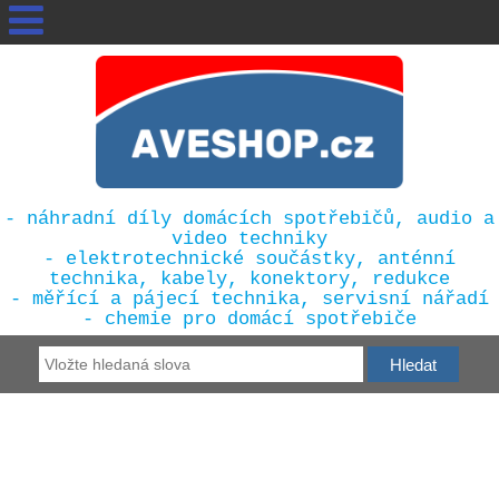
- náhradní díly domácích spotřebičů, audio a
video techniky
- elektrotechnické součástky, anténní
technika, kabely, konektory, redukce
- měřící a pájecí technika, servisní nářadí
- chemie pro domácí spotřebiče