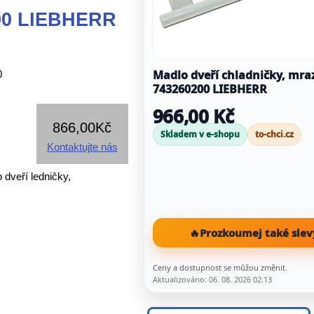
200 LIEBHERR
Madlo dveří chladničky, mr
0
743260200 LIEBHERR
966,00 Kč
866,00Kč
Skladem v e-shopu
to-chci.cz
Kontaktujte nás
veří ledničky,
🔥
Prozkoumej také slev
Ceny a dostupnost se můžou změnit.
Aktualizováno: 06. 08. 2026 02:13