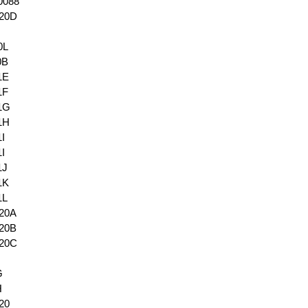
0088
320D
0L
0B
1E
1F
21G
1H
1I
1I
1J
1K
1L
320A
320B
320C
G
H
20