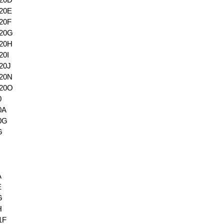
620E
20F
620G
620H
20I
20J
620N
620O
0
0A
20G
G
I
J
A
E
G
H
1F