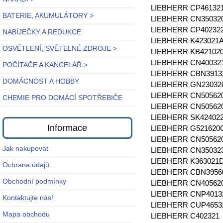
LIEBHERR CP46132
BATERIE, AKUMULÁTORY >
LIEBHERR CN35032
LIEBHERR CP40232
NABÍJEČKY A REDUKCE
LIEBHERR K423021
OSVĚTLENÍ, SVĚTELNÉ ZDROJE >
LIEBHERR KB42102
LIEBHERR CN40032
POČÍTAČE A KANCELÁŘ >
LIEBHERR CBN3913
DOMÁCNOST A HOBBY
LIEBHERR GN23032
LIEBHERR CN50562
CHEMIE PRO DOMÁCÍ SPOTŘEBIČE
LIEBHERR CN50562
LIEBHERR SK42402
Informace
LIEBHERR G521620
LIEBHERR CN5056
Jak nakupovat
LIEBHERR CN3503
LIEBHERR K363021
Ochrana údajů
LIEBHERR CBN3956
Obchodní podmínky
LIEBHERR CN40562
LIEBHERR CNP4013
Kontaktujte nás!
LIEBHERR CUP4653
Mapa obchodu
LIEBHERR C402321