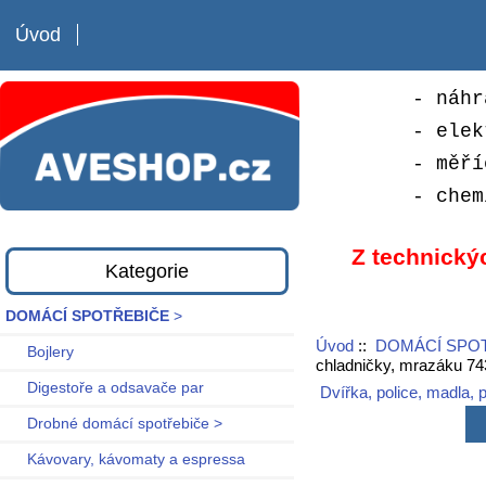
Úvod
- náhr
- elek
- měří
- chem
Z technický
Kategorie
DOMÁCÍ SPOTŘEBIČE
>
Úvod
::
DOMÁCÍ SPO
Bojlery
chladničky, mrazáku 
Digestoře a odsavače par
Dvířka, police, madla, 
Drobné domácí spotřebiče >
Kávovary, kávomaty a espressa