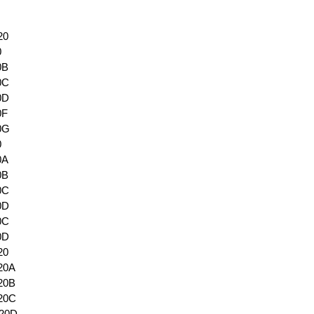
20
0
0B
0C
0D
0F
0G
0
0A
0B
0C
0D
0C
0D
20
20A
20B
20C
620D