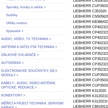
LIEBHERR CN35032
LIEBHERR CUP350
Sporáky, trouby a vařiče >
LIEBHERR C353320
Sušičky
LIEBHERR CN50562
LIEBHERR KB38642
Uhlíky motoru
LIEBHERR CP40232
Vysavače >
LIEBHERR CP40232
LIEBHERR CP4023
AUDIO, VIDEO, TV TECHNIKA >
LIEBHERR CP40232
ANTÉNNÍ A SATELITNÍ TECHNIKA >
LIEBHERR CP40232
LIEBHERR CP35232
DÁLKOVÉ OVLADAČE >
LIEBHERR CP35232
AUTORÁDIA >
LIEBHERR CP35232
LIEBHERR CP35232
ELEKTRONICKÉ SOUČÁSTKY, DÍLY,
LIEBHERR CUP350
MODULY >
LIEBHERR CUP350
KABELY - AUDIO, VIDEO ANTÉNNÍ,
LIEBHERR CUP350
OPTICKÉ, REDUKCE >
LIEBHERR K312020
KONEKTORY >
LIEBHERR K312021
LIEBHERR K312021
MĚŘÍCÍ A PÁJECÍ TECHNIKA, SERVISNÍ
LIEBHERR CBN3913
NÁŘADÍ >