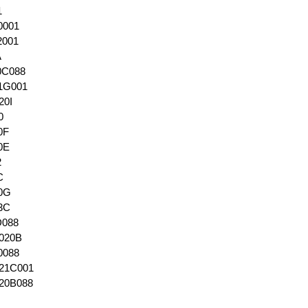
1
0001
2001
A
0C088
1G001
20I
0
0F
0E
2
C
20G
23C
D088
020B
0088
21C001
20B088