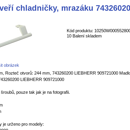
veří chladničky, mrazáku 743260
Kód produktu: 10250W00055280
10 Balení skladem
it obrázek
m, Rozteč otvorů: 244 mm, 743260200 LIEBHERR 909721000 Madlo d
 743260200 LIEBHERR 909721000
roubů, pouze tak jak je na fotografii.
mm
m
y je urženo pro modely: