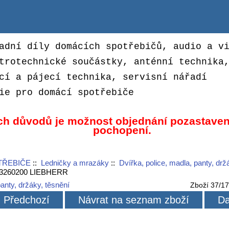
adní díly domácích spotřebičů, audio a v
trotechnické součástky, anténní technika
cí a pájecí technika, servisní nářadí
ie pro domácí spotřebiče
ch důvodů je možnost objednání pozastaven
pochopení.
TŘEBIČE
::
Ledničky a mrazáky
::
Dvířka, police, madla, panty, drž
743260200 LIEBHERR
panty, držáky, těsnění
Zboží 37/1
Předchozí
Návrat na seznam zboží
Da