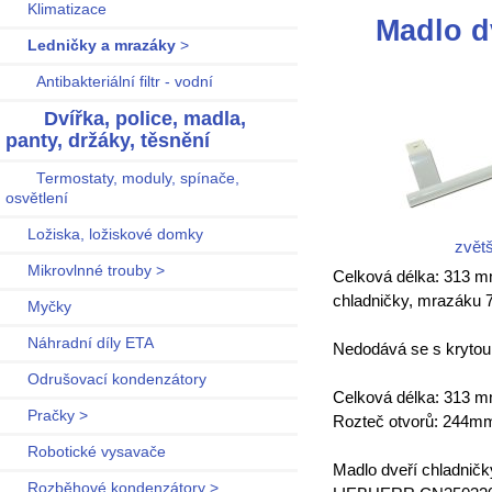
Klimatizace
Madlo d
Ledničky a mrazáky
>
Antibakteriální filtr - vodní
Dvířka, police, madla,
panty, držáky, těsnění
Termostaty, moduly, spínače,
osvětlení
Ložiska, ložiskové domky
zvětš
Mikrovlnné trouby >
Celková délka: 313 m
chladničky, mrazáku
Myčky
Náhradní díly ETA
Nedodává se s krytou š
Odrušovací kondenzátory
Celková délka: 313 
Pračky >
Rozteč otvorů: 244m
Robotické vysavače
Madlo dveří chladničk
Rozběhové kondenzátory >