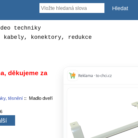
ideo techniky
, kabely, konektory, redukce
a, děkujeme za
Reklama · to-chci.cz
áky, těsnění
:: Madlo dveří
76
lší