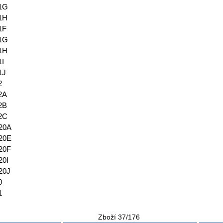
21G
21H
1F
21G
21H
1I
1J
2
2A
2B
22C
20A
20E
20F
20I
20J
0
1
Zboží 37/176