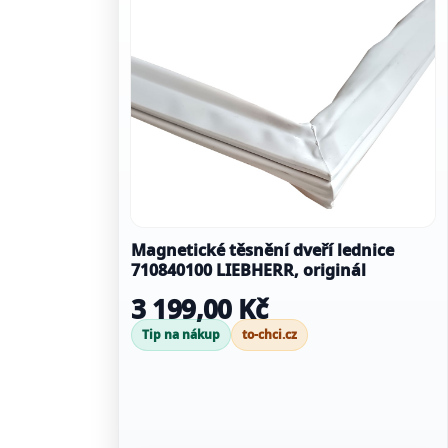
Magnetické těsnění dveří lednice
710840100 LIEBHERR, originál
3 199,00 Kč
Tip na nákup
to-chci.cz