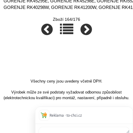
GORENJE RK45295E, GORENJE RK45298E, GORENJE RKI55
GORENJE RK40298W, GORENJE RK41200W, GORENJE RK4129
Zboží 164/176
Všechny ceny jsou uvedeny včetně DPH.
Výrobek může ze své podstaty vyžadovat odbornou způsobilost
(elektrotechnickou kvalifikaci) pro montáž, nastavení, případně i obsluhu.
Reklama · to-chci.cz