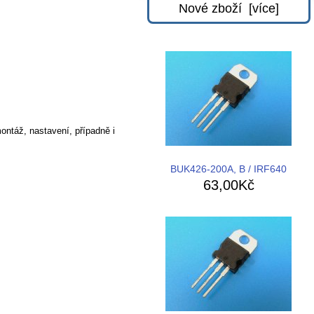
Nové zboží [více]
ontáž, nastavení, případně i
BUK426-200A, B / IRF640
63,00Kč