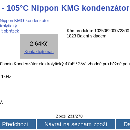
 - 105°C Nippon KMG kondenzátor 
Kód produktu: 102506200072800
it obrázek
1823 Balení skladem
2,64Kč
Kontaktujte nás
odin Kondenzátor elektrolytický 47uF / 25V, vhodné pro běžné použ
/ 1kHz
V,
Zboží 231/270
Předchozí
Návrat na seznam zboží
Da