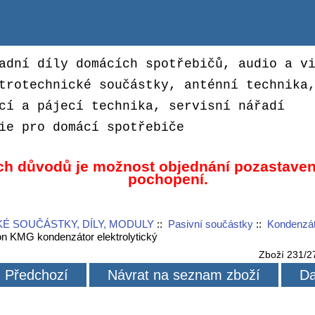
adní díly domácích spotřebičů, audio a v
trotechnické součástky, anténní technika
cí a pájecí technika, servisní nářadí
ie pro domácí spotřebiče
ch důvodů je možnost objednání pozastaven
pochopení.
É SOUČÁSTKY, DÍLY, MODULY
::
Pasivní součástky
::
Kondenzát
n KMG kondenzátor elektrolytický
Zboží 231/2
Předchozí
Návrat na seznam zboží
Da