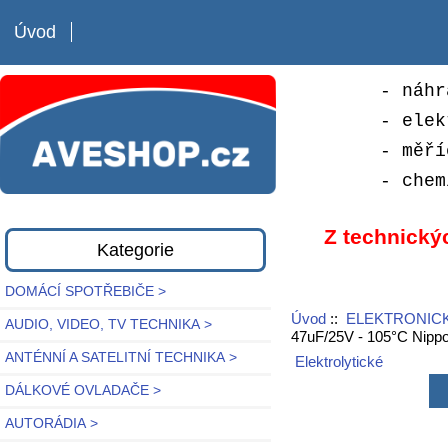
Úvod
- náhr
- elek
- měří
- chem
Z technický
Kategorie
DOMÁCÍ SPOTŘEBIČE >
Úvod
::
ELEKTRONICK
AUDIO, VIDEO, TV TECHNIKA >
47uF/25V - 105°C Nippo
ANTÉNNÍ A SATELITNÍ TECHNIKA >
Elektrolytické
DÁLKOVÉ OVLADAČE >
AUTORÁDIA >