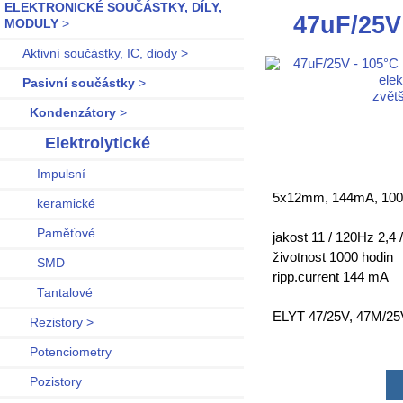
ELEKTRONICKÉ SOUČÁSTKY, DÍLY,
47uF/25V
MODULY
>
Aktivní součástky, IC, diody >
Pasivní součástky
>
zvětš
Kondenzátory
>
Elektrolytické
Impulsní
5x12mm, 144mA, 1000h
keramické
Paměťové
jakost 11 / 120Hz 2,4 
životnost 1000 hodin
SMD
ripp.current 144 mA
Tantalové
ELYT 47/25V, 47M/25
Rezistory >
Potenciometry
Pozistory