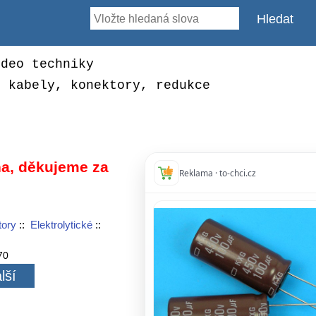
ideo techniky
, kabely, konektory, redukce
a, děkujeme za
Reklama · to-chci.cz
ory
::
Elektrolytické
::
70
lší