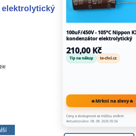
elektrolytický
100uF/450V - 105°C Nippon 
kondenzátor elektrolytický
210,00 Kč
Tip na nákup
to-chci.cz
ití
🔥
Mrkni na slevy
🔥
Ceny a dostupnost se můžou změnit.
Aktualizováno: 08. 08. 2026 05:56
lší