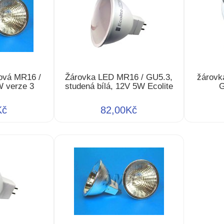
ová MR16 /
Žárovka LED MR16 / GU5.3,
žárovk
 verze 3
studená bílá, 12V 5W Ecolite
G
Kč
82,00Kč