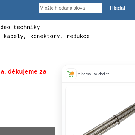
ideo techniky
, kabely, konektory, redukce
a, děkujeme za
Reklama · to-chci.cz