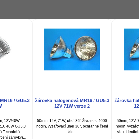
 MR16 / GU5.3
žárovka halogenová MR16 / GU5.3
žárovka ha
W
12V 71W verze 2
12
n, 12V/40W
50mm, 12V, 71W, úhel 36° Životnost 4000
50mm, 12V, 7
R16 40W GU5,3
hodin, vyzařovací úhel 36°, ochranné čelní
hodin, vyzařo
ná Technická
sklo....
sklo. Identic
cení žárovky)...