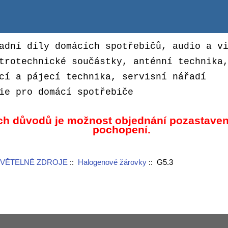
adní díly domácích spotřebičů, audio a v
trotechnické součástky, anténní technika
cí a pájecí technika, servisní nářadí
ie pro domácí spotřebiče
ch důvodů je možnost objednání pozastaven
pochopení.
SVĚTELNÉ ZDROJE
::
Halogenové žárovky
:: G5.3