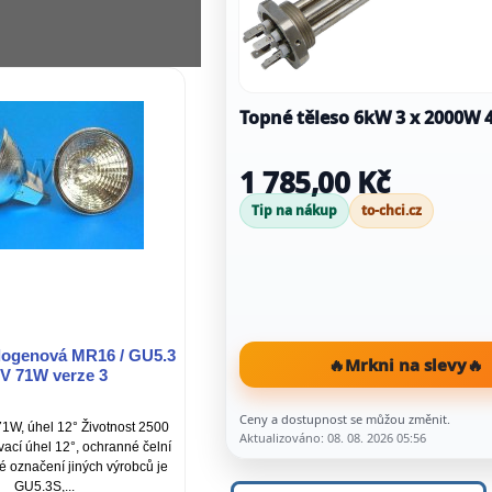
Topné těleso 6kW 3 x 2000W 
1 785,00 Kč
Tip na nákup
to-chci.cz
logenová MR16 / GU5.3
🔥
Mrkni na slevy
🔥
V 71W verze 3
Ceny a dostupnost se můžou změnit.
1W, úhel 12° Životnost 2500
Aktualizováno: 08. 08. 2026 05:56
vací úhel 12°, ochranné čelní
ké označení jiných výrobců je
GU5.3S,...