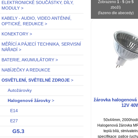
Zobrazeno
1
-
5
(ze
5
ELEKTRONICKÉ SOUČÁSTKY, DÍLY,
zboží)
MODULY >
(řazeno dle abecedy)
KABELY - AUDIO, VIDEO ANTÉNNÍ,
OPTICKÉ, REDUKCE >
KONEKTORY >
MĚŘÍCÍ A PÁJECÍ TECHNIKA, SERVISNÍ
NÁŘADÍ >
BATERIE, AKUMULÁTORY >
NABÍJEČKY A REDUKCE
OSVĚTLENÍ, SVĚTELNÉ ZDROJE
>
Autožárovky
žárovka halogenová
Halogenové žárovky
>
12V 40
E14
50x44mm, 2000hodi
E27
Halogenová žárovka M
G5.3
teplá bílá, stmívatel
specifikace: patice (uchy