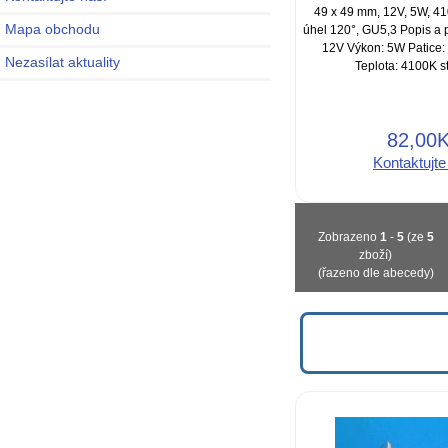
49 x 49 mm, 12V, 5W, 41
Mapa obchodu
úhel 120°, GU5,3 Popis a 
12V Výkon: 5W Patice:
Nezasílat aktuality
Teplota: 4100K s
82,00
Kontaktujte
Zobrazeno
1
-
5
(ze
5
zboží)
(řazeno dle abecedy)