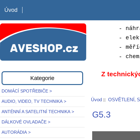
Úvod
- náhr
- elek
- měří
- chem
Z technický
Kategorie
DOMÁCÍ SPOTŘEBIČE >
Úvod
::
OSVĚTLENÍ, 
AUDIO, VIDEO, TV TECHNIKA >
ANTÉNNÍ A SATELITNÍ TECHNIKA >
G5.3
DÁLKOVÉ OVLADAČE >
AUTORÁDIA >