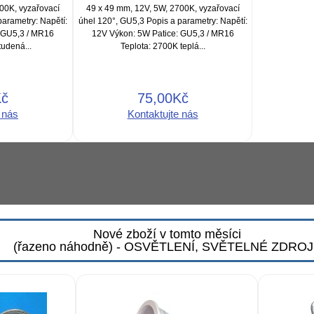
00K, vyzařovací
49 x 49 mm, 12V, 5W, 2700K, vyzařovací
parametry: Napětí:
úhel 120°, GU5,3 Popis a parametry: Napětí:
 GU5,3 / MR16
12V Výkon: 5W Patice: GU5,3 / MR16
tudená...
Teplota: 2700K teplá...
Kč
75,00Kč
 nás
Kontaktujte nás
Nové zboží v tomto měsíci
(řazeno náhodně) - OSVĚTLENÍ, SVĚTELNÉ ZDRO