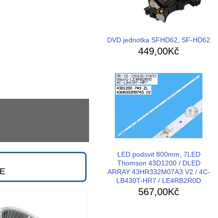
DVD jednotka SFHD62, SF-HD62
449,00Kč
LED podsvit 800mm, 7LED
Thomson 43D1200 / DLED
JE
ARRAY 43HR332M07A3 V2 / 4C-
LB430T-HR7 / LE4RB2R0D
567,00Kč