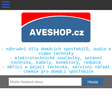
- náhradní díly domácích spotřebičů, audio a
video techniky
- elektrotechnické součástky, anténní
technika, kabely, konektory, redukce
- měřící a pájecí technika, servisní nářadí
- chemie pro domácí spotřebiče