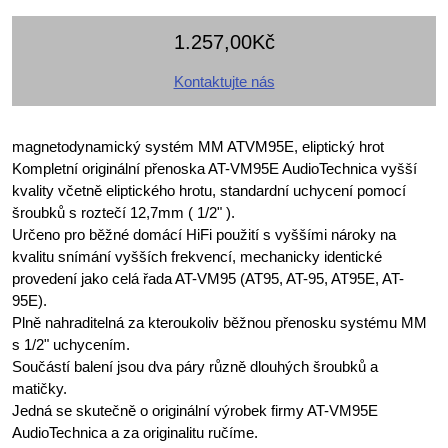
1.257,00Kč
Kontaktujte nás
magnetodynamický systém MM ATVM95E, eliptický hrot
Kompletní originální přenoska AT-VM95E AudioTechnica vyšší
kvality včetně eliptického hrotu, standardní uchycení pomocí
šroubků s roztečí 12,7mm ( 1/2" ).
Určeno pro běžné domácí HiFi použití s vyššími nároky na
kvalitu snímání vyšších frekvencí, mechanicky identické
provedení jako celá řada AT-VM95 (AT95, AT-95, AT95E, AT-
95E).
Plně nahraditelná za kteroukoliv běžnou přenosku systému MM
s 1/2" uchycením.
Součástí balení jsou dva páry různě dlouhých šroubků a
matičky.
Jedná se skutečně o originální výrobek firmy AT-VM95E
AudioTechnica a za originalitu ručíme.