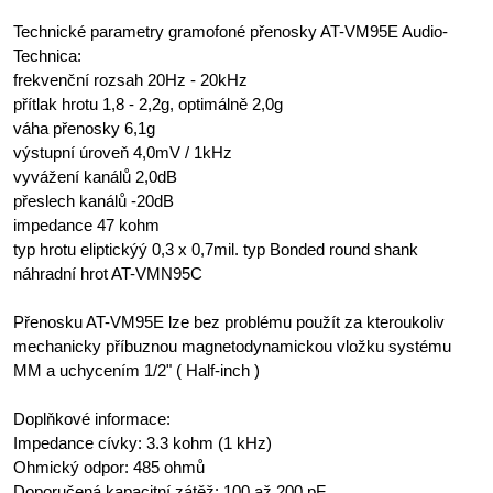
Technické parametry gramofoné přenosky AT-VM95E Audio-
Technica:
frekvenční rozsah 20Hz - 20kHz
přítlak hrotu 1,8 - 2,2g, optimálně 2,0g
váha přenosky 6,1g
výstupní úroveň 4,0mV / 1kHz
vyvážení kanálů 2,0dB
přeslech kanálů -20dB
impedance 47 kohm
typ hrotu eliptickýý 0,3 x 0,7mil. typ Bonded round shank
náhradní hrot AT-VMN95C
Přenosku AT-VM95E lze bez problému použít za kteroukoliv
mechanicky příbuznou magnetodynamickou vložku systému
MM a uchycením 1/2" ( Half-inch )
Doplňkové informace:
Impedance cívky: 3.3 kohm (1 kHz)
Ohmický odpor: 485 ohmů
Doporučená kapacitní zátěž: 100 až 200 pF