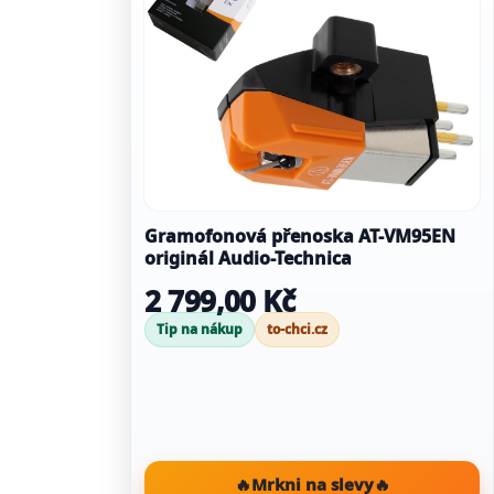
Gramofonová přenoska AT-VM95EN
originál Audio-Technica
2 799,00 Kč
Tip na nákup
to-chci.cz
🔥
Mrkni na slevy
🔥