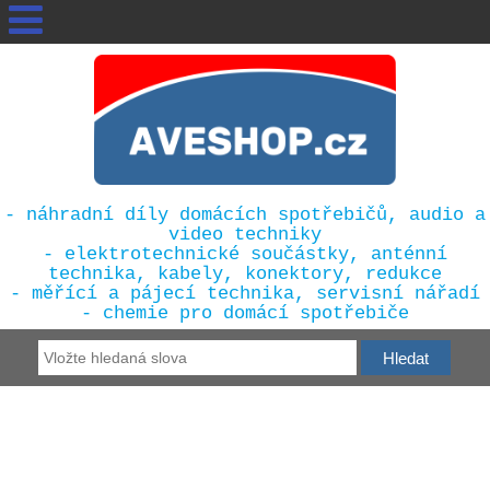
- náhradní díly domácích spotřebičů, audio a
video techniky
- elektrotechnické součástky, anténní
technika, kabely, konektory, redukce
- měřící a pájecí technika, servisní nářadí
- chemie pro domácí spotřebiče