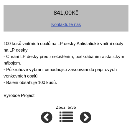
841,00Kč
Kontaktujte nás
100 kusů vnitřních obalů na LP desky Antistatické vnitřní obaly
na LP desky.
- Chrání LP desky před znečištěním, poškrábáním a statickým
nábojem.
- Půlkruhové vybrání usnadňující zasouvání do papírových
venkovních obalů.
- Balení obsahuje 100 kusů.
Výrobce Project
Zboží 5/35