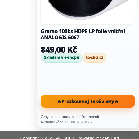
Gramo 100ks HDPE LP folie vnitřní
ANALOGIS 6067
849,00 Kč
Skladem v e-shopu
to-chci.cz
🔥
Prozkoumej také slevy
🔥
Ceny a dostupnost se můžou změnit.
Aktualizováno: 08. 08. 2026 05:56
Copyright © 2026
AVESHOP
. Powered by
Zen Cart