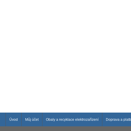
Úvod
Můj účet
Obaly a recyklace elektrozařízení
Doprava a plat