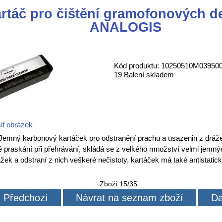
rtáč pro čištění gramofonových 
ANALOGIS
Kód produktu: 10250510M03950
19 Balení skladem
it obrázek
Jemný karbonový kartáček pro odstranění prachu a usazenin z dráž
 praskání při přehrávání, skládá se z velkého množství velmi jemn
žek a odstraní z nich veškeré nečistoty, kartáček má také antistatick
Zboží 15/35
Předchozí
Návrat na seznam zboží
Da