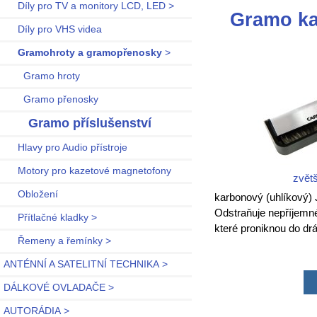
Díly pro TV a monitory LCD, LED >
Gramo ka
Díly pro VHS videa
Gramohroty a gramopřenosky
>
Gramo hroty
Gramo přenosky
Gramo příslušenství
Hlavy pro Audio přístroje
Motory pro kazetové magnetofony
zvětš
Obložení
karbonový (uhlíkový) 
Odstraňuje nepříjemné
Přítlačné kladky >
které proniknou do drá
Řemeny a řemínky >
ANTÉNNÍ A SATELITNÍ TECHNIKA >
DÁLKOVÉ OVLADAČE >
AUTORÁDIA >