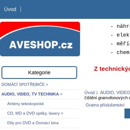
Úvod
- náhr
- elek
- měří
- chem
Z technický
Kategorie
DOMÁCÍ SPOTŘEBIČE >
Úvod
::
AUDIO, VIDEO
AUDIO, VIDEO, TV TECHNIKA
>
čištění gramofonovýc
Antény teleskopické
Gramo příslušenství
CD, MD a DVD optiky, lasery >
Díly pro DVD a Domácí kina