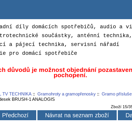
adní díly domácích spotřebičů, audio a v
trotechnické součástky, anténní technika
cí a pájecí technika, servisní nářadí
ie pro domácí spotřebiče
ch důvodů je možnost objednání pozastaven
pochopení.
, TV TECHNIKA
::
Gramohroty a gramopřenosky
::
Gramo přísluše
h desek BRUSH-1 ANALOGIS
Zboží 15/3
Předchozí
Návrat na seznam zboží
Da