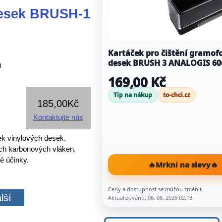
desek BRUSH-1
Kartáček pro čištění gramo
desek BRUSH 3 ANALOGIS 60
0
169,00 Kč
Tip na nákup
to-chci.cz
185,00Kč
Kontaktujte nás
ek vinylových desek.
ých karbonových vláken,
é účinky.
🔥
Mrkni na slevy
🔥
Ceny a dostupnost se můžou změnit.
lší
Aktualizováno: 06. 08. 2026 02:13