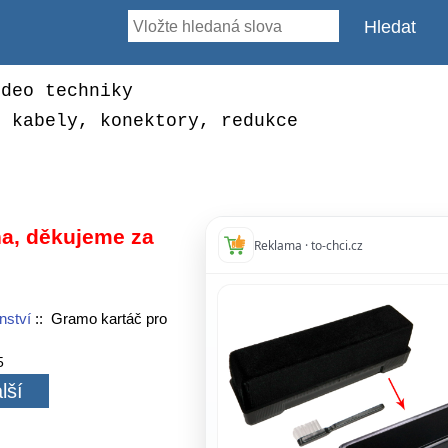
ideo techniky
, kabely, konektory, redukce
a, děkujeme za
Reklama · to-chci.cz
nství
:: Gramo kartáč pro
5
lší