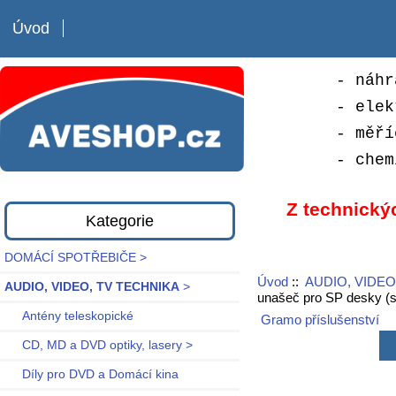
Úvod
- náhr
- elek
- měří
- chem
Z technický
Kategorie
DOMÁCÍ SPOTŘEBIČE >
Úvod
::
AUDIO, VIDEO
AUDIO, VIDEO, TV TECHNIKA
>
unašeč pro SP desky 
Antény teleskopické
Gramo příslušenství
CD, MD a DVD optiky, lasery >
Díly pro DVD a Domácí kina