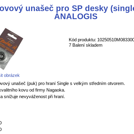
ovový unašeč pro SP desky (sing
ANALOGIS
Kód produktu: 10250510M08330
7 Balení skladem
it obrázek
Kovový unašeč (puk) pro hraní Single s velkým středním otvorem.
valitního kovu od firmy Nagaoka.
 a snížuje nevyváženost při hraní.
0D
2D