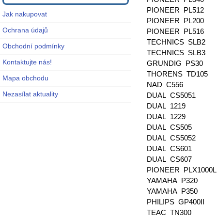
PIONEER PL512
Jak nakupovat
PIONEER PL200
Ochrana údajů
PIONEER PL516
TECHNICS SLB2
Obchodní podmínky
TECHNICS SLB3
Kontaktujte nás!
GRUNDIG PS30
THORENS TD105
Mapa obchodu
NAD C556
Nezasílat aktuality
DUAL CS5051
DUAL 1219
DUAL 1229
DUAL CS505
DUAL CS5052
DUAL CS601
DUAL CS607
PIONEER PLX1000
YAMAHA P320
YAMAHA P350
PHILIPS GP400II
TEAC TN300