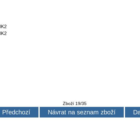
MK2
MK2
Zboží 19/35
Předchozí
Návrat na seznam zboží
Da