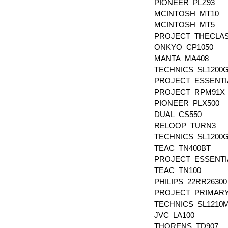
PIONEER PLZ93
MCINTOSH MT10
MCINTOSH MT5
PROJECT THECLA
ONKYO CP1050
MANTA MA408
TECHNICS SL1200
PROJECT ESSENTIA
PROJECT RPM91X
PIONEER PLX500
DUAL CS550
RELOOP TURN3
TECHNICS SL1200
TEAC TN400BT
PROJECT ESSENTIA
TEAC TN100
PHILIPS 22RR2630
PROJECT PRIMAR
TECHNICS SL1210
JVC LA100
THORENS TD907