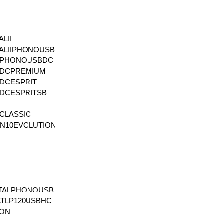
ALII
ALIIPHONOUSB
NPHONOUSBDC
NDCPREMIUM
DCESPRIT
DCESPRITSB
N
CLASSIC
ON10EVOLUTION
TALPHONOUSB
ATLP120USBHC
ION