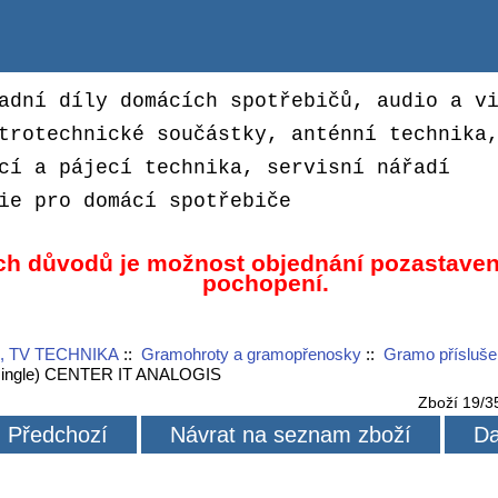
adní díly domácích spotřebičů, audio a v
trotechnické součástky, anténní technika
cí a pájecí technika, servisní nářadí
ie pro domácí spotřebiče
ch důvodů je možnost objednání pozastaven
pochopení.
, TV TECHNIKA
::
Gramohroty a gramopřenosky
::
Gramo přísluše
(single) CENTER IT ANALOGIS
Zboží 19/3
Předchozí
Návrat na seznam zboží
Da