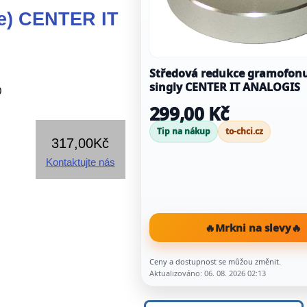
le) CENTER IT
Středová redukce gramofonu
singly CENTER IT ANALOGIS
0
299,00 Kč
Tip na nákup
to-chci.cz
317,00Kč
Kontaktujte nás
🔥
Mrkni na slevy
🔥
Ceny a dostupnost se můžou změnit.
Aktualizováno: 06. 08. 2026 02:13