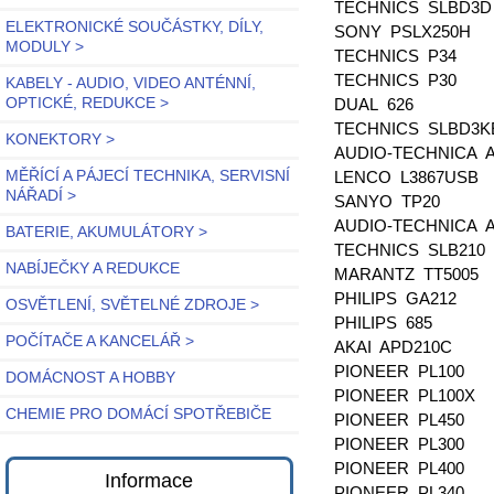
TECHNICS SLBD3
ELEKTRONICKÉ SOUČÁSTKY, DÍLY,
SONY PSLX250H
MODULY >
TECHNICS P34
TECHNICS P30
KABELY - AUDIO, VIDEO ANTÉNNÍ,
OPTICKÉ, REDUKCE >
DUAL 626
TECHNICS SLBD3
KONEKTORY >
AUDIO-TECHNICA 
MĚŘÍCÍ A PÁJECÍ TECHNIKA, SERVISNÍ
LENCO L3867USB
NÁŘADÍ >
SANYO TP20
AUDIO-TECHNICA 
BATERIE, AKUMULÁTORY >
TECHNICS SLB210
NABÍJEČKY A REDUKCE
MARANTZ TT5005
PHILIPS GA212
OSVĚTLENÍ, SVĚTELNÉ ZDROJE >
PHILIPS 685
POČÍTAČE A KANCELÁŘ >
AKAI APD210C
PIONEER PL100
DOMÁCNOST A HOBBY
PIONEER PL100X
CHEMIE PRO DOMÁCÍ SPOTŘEBIČE
PIONEER PL450
PIONEER PL300
PIONEER PL400
Informace
PIONEER PL340