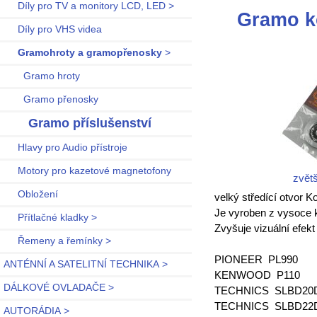
Díly pro TV a monitory LCD, LED >
Gramo k
Díly pro VHS videa
Gramohroty a gramopřenosky
>
Gramo hroty
Gramo přenosky
Gramo příslušenství
Hlavy pro Audio přístroje
Motory pro kazetové magnetofony
zvětš
Obložení
velký středící otvor 
Je vyroben z vysoce k
Přítlačné kladky >
Zvyšuje vizuální efekt
Řemeny a řemínky >
PIONEER PL990
ANTÉNNÍ A SATELITNÍ TECHNIKA >
KENWOOD P110
DÁLKOVÉ OVLADAČE >
TECHNICS SLBD2
TECHNICS SLBD2
AUTORÁDIA >