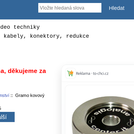
ideo techniky
, kabely, konektory, redukce
a, děkujeme za
Reklama · to-chci.cz
nství
:: Gramo kovový
5
lší