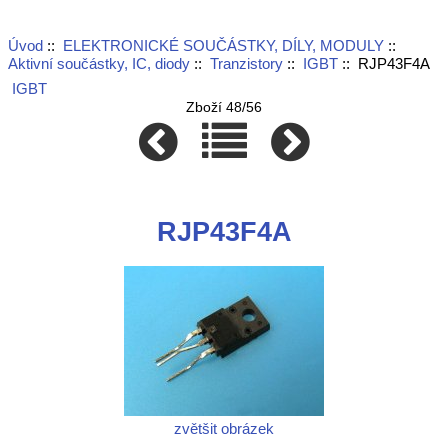
Úvod
::
ELEKTRONICKÉ SOUČÁSTKY, DÍLY, MODULY
::
Aktivní součástky, IC, diody
::
Tranzistory
::
IGBT
:: RJP43F4A
IGBT
Zboží 48/56
RJP43F4A
zvětšit obrázek