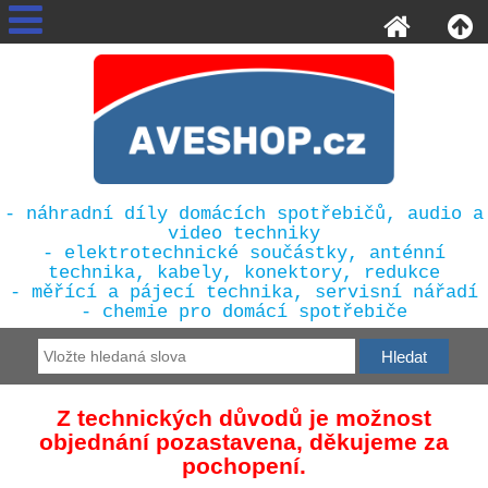
- náhradní díly domácích spotřebičů, audio a
video techniky
- elektrotechnické součástky, anténní
technika, kabely, konektory, redukce
- měřící a pájecí technika, servisní nářadí
- chemie pro domácí spotřebiče
Z technických důvodů je možnost
objednání pozastavena, děkujeme za
pochopení.