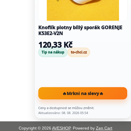
Knoflík plotny bíllý sporák GORENJE
K53E2-V2N
120,33 Kč
Tip na nákup
to-chci.cz
🔥
Mrkni na slevy
🔥
Ceny a dostupnost se můžou změnit.
Aktualizováno: 08. 08. 2026 05:54
Copyright © 2026
AVESHOP
. Powered by
Zen Cart