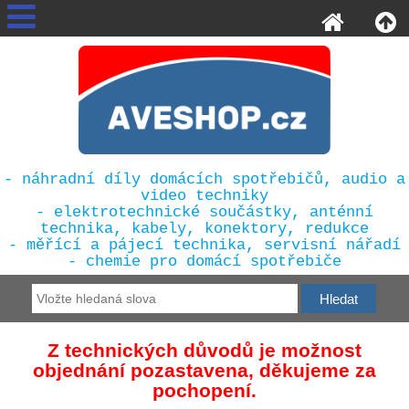
- náhradní díly domácích spotřebičů, audio a
video techniky
- elektrotechnické součástky, anténní
technika, kabely, konektory, redukce
- měřící a pájecí technika, servisní nářadí
- chemie pro domácí spotřebiče
Z technických důvodů je možnost
objednání pozastavena, děkujeme za
pochopení.