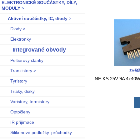
ELEKTRONICKÉ SOUČÁSTKY, DÍLY,
MODULY
>
Aktivní součástky, IC, diody
>
Diody >
Elektronky
Integrované obvody
Peltierovy články
zvětš
Tranzistory >
NF-KS 25V 9A 4x40
Tyristory
Triaky, diaky
Varistory, termistory
Optočleny
IR přijímače
Silikonové podložky. průchodky