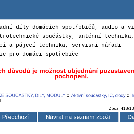
adní díly domácích spotřebičů, audio a v
trotechnické součástky, anténní technika
cí a pájecí technika, servisní nářadí
ie pro domácí spotřebiče
ch důvodů je možnost objednání pozastaven
pochopení.
É SOUČÁSTKY, DÍLY, MODULY
::
Aktivní součástky, IC, diody
::
I
H
Zboží 418/1
Předchozí
Návrat na seznam zboží
Da