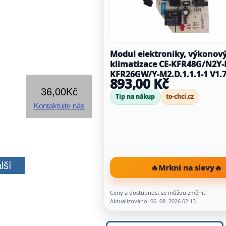
Modul elektroniky, výkonov
klimatizace CE-KFR48G/N2Y-
KFR26GW/Y-M2.D.1.1.1-1 V1.
893,00 Kč
36,00Kč
Tip na nákup
to-chci.cz
Kontaktujte nás
lší
🔥
Mrkni na slevy
🔥
Ceny a dostupnost se můžou změnit.
Aktualizováno: 06. 08. 2026 02:13