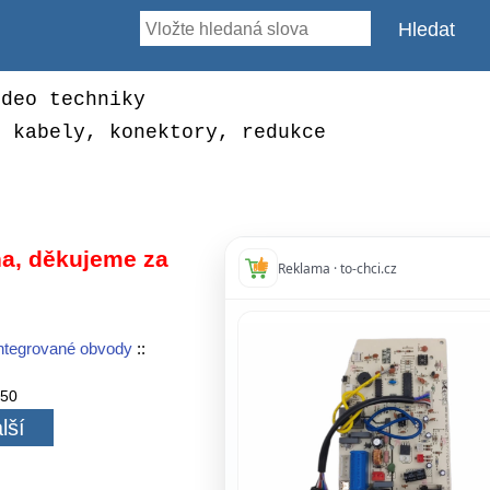
ideo techniky
, kabely, konektory, redukce
a, děkujeme za
Reklama · to-chci.cz
ntegrované obvody
::
350
lší