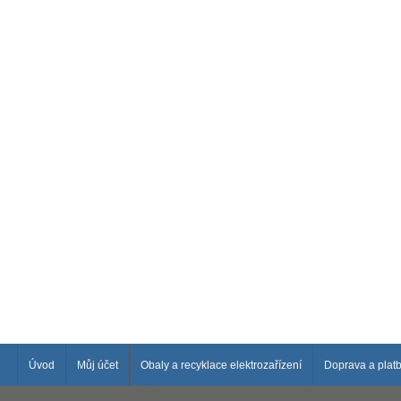
Úvod
Můj účet
Obaly a recyklace elektrozařízení
Doprava a plat