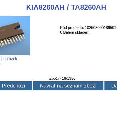
KIA8260AH / TA8260AH
Kód produktu: 102503000186501
0 Balení skladem
it obrázek
W
Zboží 418/1350
Předchozí
Návrat na seznam zboží
Da