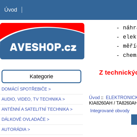
Úvod
- náhr
- elek
- měří
- chem
Z technický
Kategorie
DOMÁCÍ SPOTŘEBIČE >
Úvod
::
ELEKTRONICK
AUDIO, VIDEO, TV TECHNIKA >
KIA8260AH / TA8260A
ANTÉNNÍ A SATELITNÍ TECHNIKA >
Integrované obvody
DÁLKOVÉ OVLADAČE >
AUTORÁDIA >